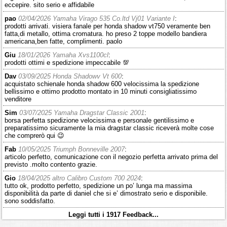
eccepire. sito serio e affidabile
pao
02/04/2026 Yamaha Virago 535 Co.ltd Vj01 Variante I
:
prodotti arrivati. visiera fanale per honda shadow vt750 veramente ben
fatta,di metallo, ottima cromatura. ho preso 2 toppe modello bandiera
americana,ben fatte, complimenti. paolo
Giu
18/01/2026 Yamaha Xvs1100cl
:
prodotti ottimi e spedizione impeccabile 💯
Dav
03/09/2025 Honda Shadowv Vt 600
:
acquistato schienale honda shadow 600 velocissima la spedizione
bellissimo e ottimo prodotto montato in 10 minuti consigliatissimo
venditore
Sim
03/07/2025 Yamaha Dragstar Classic 2001
:
borsa perfetta spedizione velocissima e personale gentilissimo e
preparatissimo sicuramente la mia dragstar classic riceverà molte cose
che comprerò qui 😉
Fab
10/05/2025 Triumph Bonneville 2007
:
articolo perfetto, comunicazione con il negozio perfetta arrivato prima del
previsto .molto contento grazie.
Gio
18/04/2025 altro Calibro Custom 700 2024
:
tutto ok, prodotto perfetto, spedizione un po’ lunga ma massima
disponibilità da parte di daniel che si e’ dimostrato serio e disponibile.
sono soddisfatto.
Leggi tutti i 1917 Feedback...