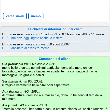
cerca simili
memo
Le richieste di informazioni dei clienti:
D: Può essere montato sul Shadow VT 750 Classic del 2005??? Grazie.
R: Si, ma devi aggiungere anche la visiera
D: Puo essere montato su xvs 650 sport 2000?
R: Si, abbinata alla visiera media
Commenti dei clienti:
Cla
(Kawasaki Vn 900 classic 2007)
:
molto bello e curato nei minimi particolari dona alla moto un look
fantastico, unica pecca biadesivo scadente ma comunque di facile
montaggio. un grazie a daniel.
Ser
(kawasaki vn 900 2008)
:
il fregio è veramente bello oltre ogni aspettativa
Ada
(honda vt 750 - 1998)
:
di ottima fattura. cromato a e massiccio, dona un bel tono al faro della
mia moto.
Ale
(suzuki vl800 volusia 2001)
:
"metallo pesante", ben fatto e con un potente biadesivo. occhio ragazzi, è