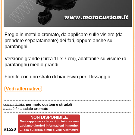
Fregio in metallo cromato, da applicare sulle visiere (da
prendere separatamente) dei fari, oppure anche sui
parafanghi.
Versione grande (circa 11 x 7 cm), adattabile su visiere (o
parafanghi) medio-grandi.
Fornito con uno strato di biadesivo per il fissaggio.
Vedi alternative
compatibilità:
per moto custom e stradali
materiale:
acciaio cromato
NON DISPONIBILE
Non sappiamo se lo sarà in futuro e non
abbiamo ulteriori informazioni in merito.
#1520
Clicca su cerca simili o Vedi Alternative