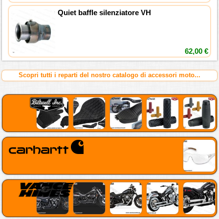
Quiet baffle silenziatore VH
62,00 €
Scopri tutti i reparti del nostro catalogo di accessori moto...