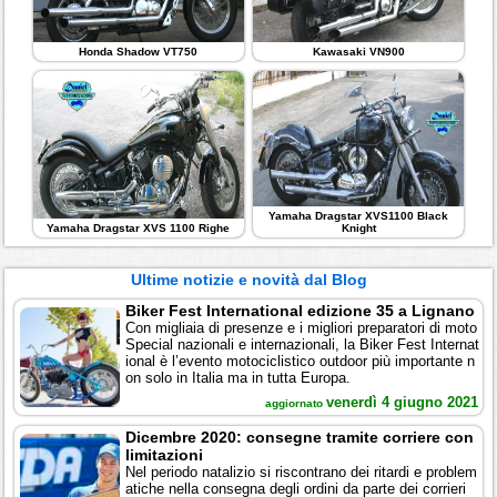
Honda Shadow VT750
Kawasaki VN900
Yamaha Dragstar XVS1100 Black
Yamaha Dragstar XVS 1100 Righe
Knight
Ultime notizie e novità dal Blog
Biker Fest International edizione 35 a Lignano
Con migliaia di presenze e i migliori preparatori di moto
Special nazionali e internazionali, la Biker Fest Internat
ional è l’evento motociclistico outdoor più importante n
on solo in Italia ma in tutta Europa.
venerdì 4 giugno 2021
aggiornato
Dicembre 2020: consegne tramite corriere con
limitazioni
Nel periodo natalizio si riscontrano dei ritardi e problem
atiche nella consegna degli ordini da parte dei corrieri