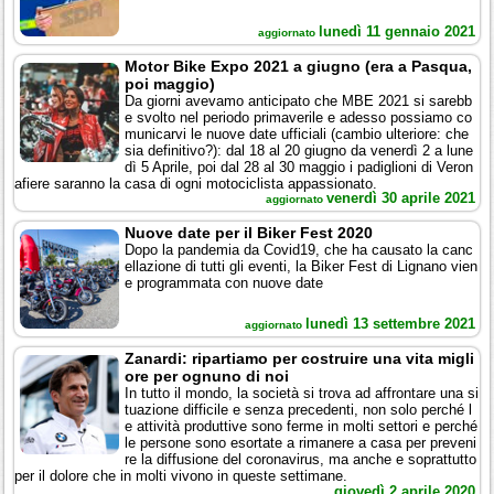
lunedì 11 gennaio 2021
aggiornato
Motor Bike Expo 2021 a giugno (era a Pasqua,
poi maggio)
Da giorni avevamo anticipato che MBE 2021 si sarebb
e svolto nel periodo primaverile e adesso possiamo co
municarvi le nuove date ufficiali (cambio ulteriore: che
sia definitivo?): dal 18 al 20 giugno da venerdì 2 a lune
dì 5 Aprile, poi dal 28 al 30 maggio i padiglioni di Veron
afiere saranno la casa di ogni motociclista appassionato.
venerdì 30 aprile 2021
aggiornato
Nuove date per il Biker Fest 2020
Dopo la pandemia da Covid19, che ha causato la canc
ellazione di tutti gli eventi, la Biker Fest di Lignano vien
e programmata con nuove date
lunedì 13 settembre 2021
aggiornato
Zanardi: ripartiamo per costruire una vita migli
ore per ognuno di noi
In tutto il mondo, la società si trova ad affrontare una si
tuazione difficile e senza precedenti, non solo perché l
e attività produttive sono ferme in molti settori e perché
le persone sono esortate a rimanere a casa per preveni
re la diffusione del coronavirus, ma anche e soprattutto
per il dolore che in molti vivono in queste settimane.
giovedì 2 aprile 2020