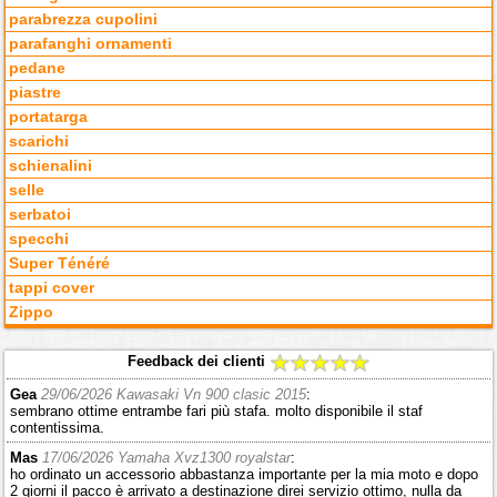
parabrezza cupolini
parafanghi ornamenti
pedane
piastre
portatarga
scarichi
schienalini
selle
serbatoi
specchi
Super Ténéré
tappi cover
Zippo
Feedback dei clienti
Gea
29/06/2026 Kawasaki Vn 900 clasic 2015
:
sembrano ottime entrambe fari più stafa. molto disponibile il staf
contentissima.
Mas
17/06/2026 Yamaha Xvz1300 royalstar
:
ho ordinato un accessorio abbastanza importante per la mia moto e dopo
2 giorni il pacco è arrivato a destinazione direi servizio ottimo, nulla da