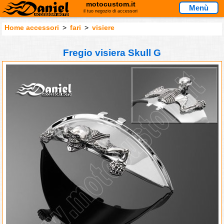
motocustom.it
Menù
il tuo negozio di accessori
Home accessori
>
fari
>
visiere
Fregio visiera Skull G