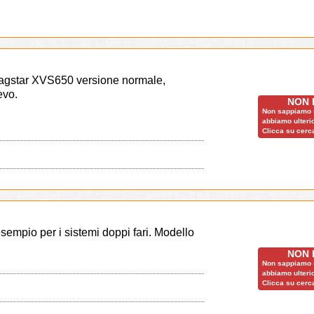
Dragstar XVS650 versione normale,
evo.
NON 
Non sappiamo s
abbiamo ulterio
Clicca su cerca
sempio per i sistemi doppi fari. Modello
NON 
Non sappiamo s
abbiamo ulterio
Clicca su cerca