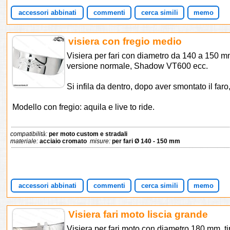
accessori abbinati
commenti
cerca simili
memo
visiera con fregio medio
Visiera per fari con diametro da 140 a 150 m
versione normale, Shadow VT600 ecc.
Si infila da dentro, dopo aver smontato il faro,
Modello con fregio: aquila e live to ride.
compatibilità:
per moto custom e stradali
materiale:
acciaio cromato
misure:
per fari Ø 140 - 150 mm
accessori abbinati
commenti
cerca simili
memo
Visiera fari moto liscia grande
Visiera per fari moto con diametro 180 mm, 