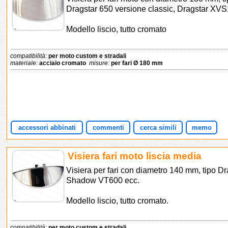
Dragstar 650 versione classic, Dragstar XVS
Modello liscio, tutto cromato
compatibilità:
per moto custom e stradali
materiale:
acciaio cromato
misure:
per fari Ø 180 mm
accessori abbinati
commenti
cerca simili
memo
Visiera fari moto liscia media
Visiera per fari con diametro 140 mm, tipo 
Shadow VT600 ecc.
Modello liscio, tutto cromato.
compatibilità:
per moto custom e stradali