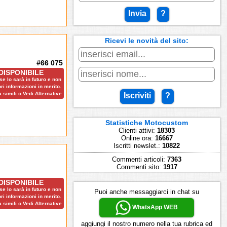
Invia
?
Ricevi le novità del sito:
#66 075
DISPONIBILE
e lo sarà in futuro e non
ri informazioni in merito.
 simili o Vedi Alternative
Iscriviti
?
Statistiche Motocustom
Clienti attivi:
18303
Online ora:
16667
Iscritti newslet.:
10822
Commenti articoli:
7363
Commenti sito:
1917
DISPONIBILE
e lo sarà in futuro e non
Puoi anche messaggiarci in chat su
ri informazioni in merito.
 simili o Vedi Alternative
WhatsApp WEB
aggiungi il nostro numero nella tua rubrica ed