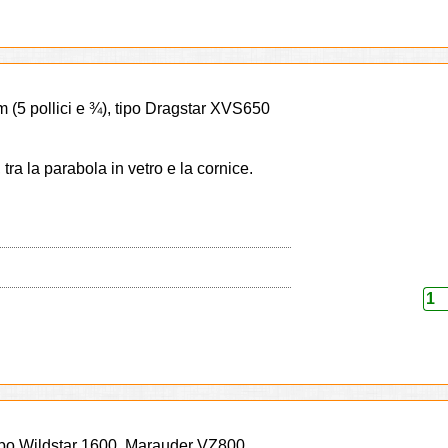
m (5 pollici e ¾), tipo Dragstar XVS650
 tra la parabola in vetro e la cornice.
tipo Wildstar 1600, Marauder VZ800,