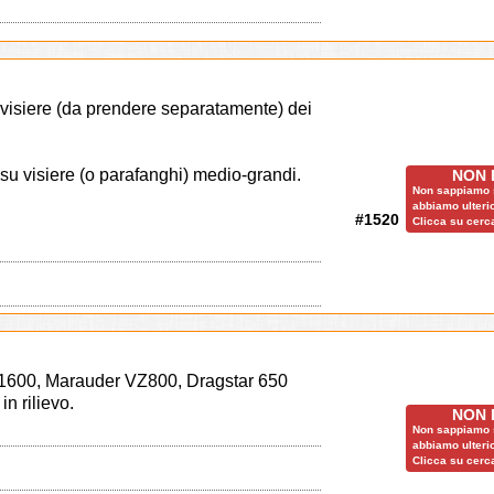
e visiere (da prendere separatamente) dei
 su visiere (o parafanghi) medio-grandi.
NON 
Non sappiamo s
abbiamo ulterio
#1520
Clicca su cerca
ar 1600, Marauder VZ800, Dragstar 650
n rilievo.
NON 
Non sappiamo s
abbiamo ulterio
Clicca su cerca