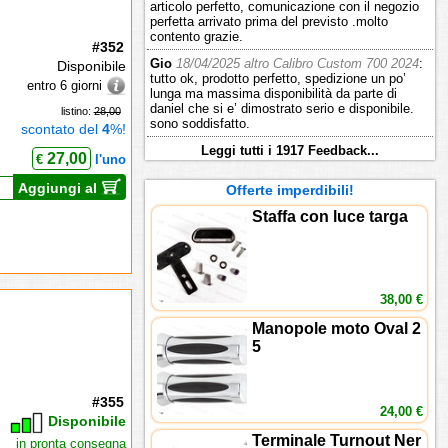
articolo perfetto, comunicazione con il negozio
perfetta arrivato prima del previsto .molto
contento grazie.
#352
Gio
18/04/2025 altro Calibro Custom 700 2024
:
Disponibile
tutto ok, prodotto perfetto, spedizione un po’
entro 6 giorni
lunga ma massima disponibilità da parte di
daniel che si e’ dimostrato serio e disponibile.
listino:
28,00
sono soddisfatto.
scontato del
4
%!
Leggi tutti i 1917 Feedback...
27,00
€
l'uno
Aggiungi al
Offerte imperdibili!
Staffa con luce targa
38,00 €
Manopole moto Oval 2
5
#355
24,00 €
Disponibile
Terminale Turnout Ner
in pronta consegna