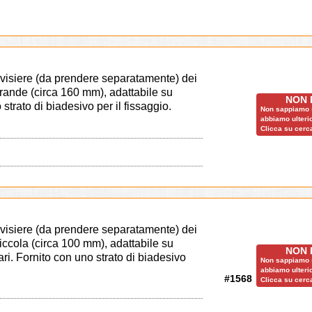
e visiere (da prendere separatamente) dei
grande (circa 160 mm), adattabile su
NON 
strato di biadesivo per il fissaggio.
Non sappiamo s
abbiamo ulterio
Clicca su cerca
e visiere (da prendere separatamente) dei
iccola (circa 100 mm), adattabile su
NON 
ri. Fornito con uno strato di biadesivo
Non sappiamo s
abbiamo ulterio
#1568
Clicca su cerca