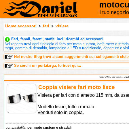
motocu
il tuo negozi
Home accessori
>
fari
>
visiere
Fari, fanali, faretti, staffe, luci, ricambi ed accessori.
Nel reparto trovi ogni tipologia di faro per moto custom, café racer o strada
targa, gemma di ricambio, lampadina a LED o tradizionale, coperture e visier
Nel nostro Blog trovi alcuni suggerimenti sui collegamenti elettri
Se cerchi un portatarga, lo trovi qui...
Iva 22% inclusa - or
Coppia visiere fari moto lisce
Visiera per fari con diametro 115 mm, da usar
Modello liscio, tutto cromato.
Venduti solo in coppia.
compatibilità:
per moto custom e stradali