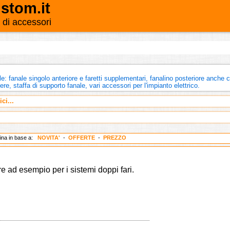
stom.it
o di accessori
le: fanale singolo anteriore e faretti supplementari, fanalino posteriore anche 
e, staffa di supporto fanale, vari accessori per l'impianto elettrico.
ci...
dina in base a:
NOVITA'
-
OFFERTE
-
PREZZO
e ad esempio per i sistemi doppi fari.