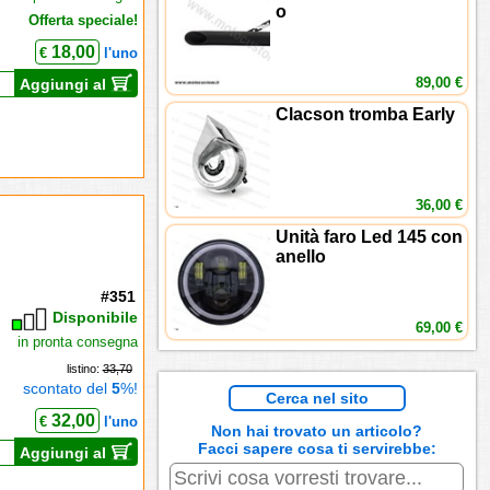
o
Offerta speciale!
18,00
€
l'uno
89,00 €
Aggiungi al
Clacson tromba Early
36,00 €
Unità faro Led 145 con
anello
#351
Disponibile
69,00 €
in pronta consegna
listino:
33,70
scontato del
5
%!
Cerca nel sito
32,00
€
l'uno
Non hai trovato un articolo?
Facci sapere cosa ti servirebbe:
Aggiungi al