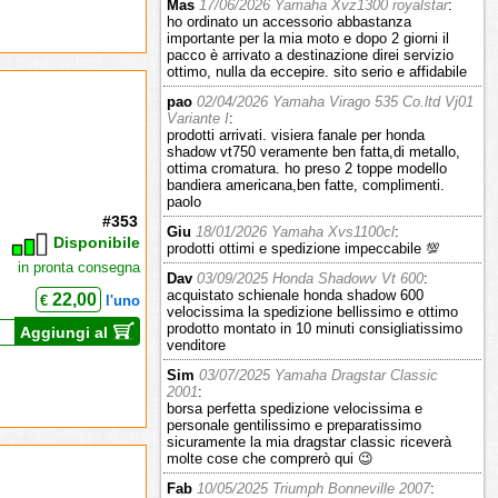
Mas
17/06/2026 Yamaha Xvz1300 royalstar
:
ho ordinato un accessorio abbastanza
importante per la mia moto e dopo 2 giorni il
pacco è arrivato a destinazione direi servizio
ottimo, nulla da eccepire. sito serio e affidabile
pao
02/04/2026 Yamaha Virago 535 Co.ltd Vj01
Variante I
:
prodotti arrivati. visiera fanale per honda
shadow vt750 veramente ben fatta,di metallo,
ottima cromatura. ho preso 2 toppe modello
bandiera americana,ben fatte, complimenti.
paolo
#353
Giu
18/01/2026 Yamaha Xvs1100cl
:
Disponibile
prodotti ottimi e spedizione impeccabile 💯
in pronta consegna
Dav
03/09/2025 Honda Shadowv Vt 600
:
acquistato schienale honda shadow 600
22,00
€
l'uno
velocissima la spedizione bellissimo e ottimo
prodotto montato in 10 minuti consigliatissimo
Aggiungi al
venditore
Sim
03/07/2025 Yamaha Dragstar Classic
2001
:
borsa perfetta spedizione velocissima e
personale gentilissimo e preparatissimo
sicuramente la mia dragstar classic riceverà
molte cose che comprerò qui 😉
Fab
10/05/2025 Triumph Bonneville 2007
: