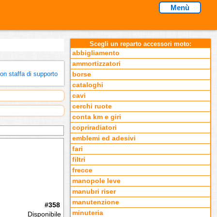
Menù
Scegli un reparto accessori moto:
abbigliamento
ammortizzatori
con staffa di supporto
borse
cataloghi
cavi
cerchi ruote
conta km e giri
copriradiatori
emblemi ed adesivi
fari
filtri
frecce
manopole leve
manubri riser
manutenzione
#358
minuteria
Disponibile