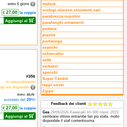
entro 6 giorni
motore
orologi clacson strumenti vari
27,00
€
la coppia
parabrezza cupolini
Aggiungi al
parafanghi ornamenti
pedane
piastre
portatarga
scarichi
schienalini
selle
serbatoi
specchi
#356
Super Ténéré
in riassortimento
tappi cover
mpi non disponibili
Zippo
listino:
33,70
scontato del
20
%!
Feedback dei clienti
27,00
€
la coppia
Gea
29/06/2026 Kawasaki Vn 900 clasic 2015
:
Aggiungi al
sembrano ottime entrambe fari più stafa. molto
disponibile il staf contentissima.