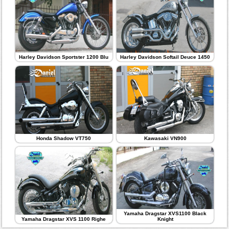
Harley Davidson Sportster 1200 Blu
Harley Davidson Softail Deuce 1450
Honda Shadow VT750
Kawasaki VN900
Yamaha Dragstar XVS1100 Black
Yamaha Dragstar XVS 1100 Righe
Knight