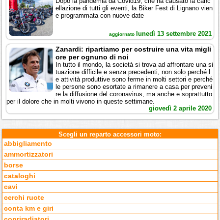
Dopo la pandemia da Covid19, che ha causato la canc
ellazione di tutti gli eventi, la Biker Fest di Lignano vien
e programmata con nuove date
lunedì 13 settembre 2021
aggiornato
Zanardi: ripartiamo per costruire una vita migli
ore per ognuno di noi
In tutto il mondo, la società si trova ad affrontare una si
tuazione difficile e senza precedenti, non solo perché l
e attività produttive sono ferme in molti settori e perché
le persone sono esortate a rimanere a casa per preveni
re la diffusione del coronavirus, ma anche e soprattutto
per il dolore che in molti vivono in queste settimane.
giovedì 2 aprile 2020
Scegli un reparto accessori moto:
abbigliamento
ammortizzatori
borse
cataloghi
cavi
cerchi ruote
conta km e giri
copriradiatori