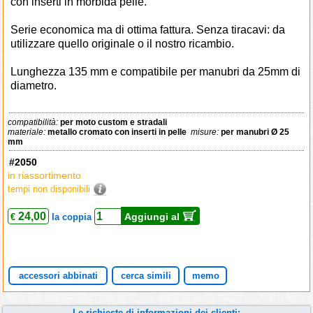
con inserti in morbida pelle.
Serie economica ma di ottima fattura. Senza tiracavi: da
utilizzare quello originale o il nostro ricambio.
Lunghezza 135 mm e compatibile per manubri da 25mm di
diametro.
compatibilità:
per moto custom e stradali
materiale:
metallo cromato con inserti in pelle
misure:
per manubri Ø 25
mm
#2050
in riassortimento
tempi non disponibili
24,00
Aggiungi al
€
la coppia
accessori abbinati
cerca simili
memo
Le richieste di informazioni dei clienti: