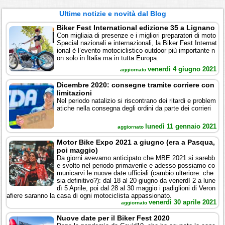
Ultime notizie e novità dal Blog
Biker Fest International edizione 35 a Lignano
Con migliaia di presenze e i migliori preparatori di moto
Special nazionali e internazionali, la Biker Fest Internat
ional è l’evento motociclistico outdoor più importante n
on solo in Italia ma in tutta Europa.
venerdì 4 giugno 2021
aggiornato
Dicembre 2020: consegne tramite corriere con
limitazioni
Nel periodo natalizio si riscontrano dei ritardi e problem
atiche nella consegna degli ordini da parte dei corrieri
lunedì 11 gennaio 2021
aggiornato
Motor Bike Expo 2021 a giugno (era a Pasqua,
poi maggio)
Da giorni avevamo anticipato che MBE 2021 si sarebb
e svolto nel periodo primaverile e adesso possiamo co
municarvi le nuove date ufficiali (cambio ulteriore: che
sia definitivo?): dal 18 al 20 giugno da venerdì 2 a lune
dì 5 Aprile, poi dal 28 al 30 maggio i padiglioni di Veron
afiere saranno la casa di ogni motociclista appassionato.
venerdì 30 aprile 2021
aggiornato
Nuove date per il Biker Fest 2020