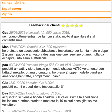
Super Ténéré
tappi cover
Zippo
Feedback dei clienti
Gea
29/06/2026 Kawasaki Vn 900 clasic 2015
:
sembrano ottime entrambe fari più stafa. molto disponibile il staf
contentissima.
Mas
17/06/2026 Yamaha Xvz1300 royalstar
:
ho ordinato un accessorio abbastanza importante per la mia moto e dopo
2 giorni il pacco è arrivato a destinazione direi servizio ottimo, nulla da
eccepire. sito serio e affidabile
pao
02/04/2026 Yamaha Virago 535 Co.ltd Vj01 Variante I
:
prodotti arrivati. visiera fanale per honda shadow vt750 veramente ben
fatta,di metallo, ottima cromatura. ho preso 2 toppe modello bandiera
americana,ben fatte, complimenti. paolo
Giu
18/01/2026 Yamaha Xvs1100cl
:
prodotti ottimi e spedizione impeccabile 💯
Dav
03/09/2025 Honda Shadowv Vt 600
:
acquistato schienale honda shadow 600 velocissima la spedizione
bellissimo e ottimo prodotto montato in 10 minuti consigliatissimo
venditore
Sim
03/07/2025 Yamaha Dragstar Classic 2001
: