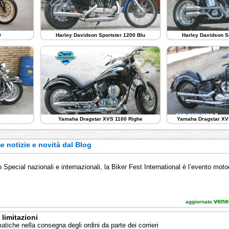
0
Harley Davidson Sportster 1200 Blu
Harley Davidson S
Yamaha Dragstar XVS 1100 Righe
Yamaha Dragstar XV
e notizie e novità dal Blog
o
o Special nazionali e internazionali, la Biker Fest International è l’evento motoc
vene
aggiornato
limitazioni
matiche nella consegna degli ordini da parte dei corrieri