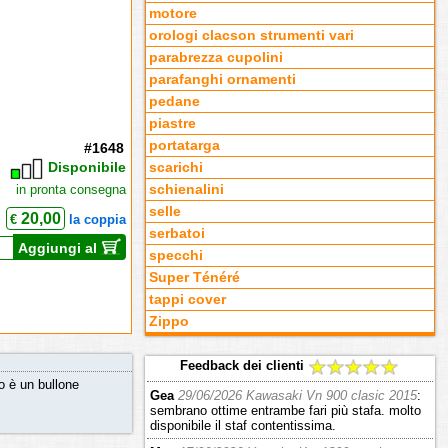
motore
orologi clacson strumenti vari
parabrezza cupolini
parafanghi ornamenti
pedane
piastre
portatarga
#1648
Disponibile
scarichi
in pronta consegna
schienalini
selle
20,00
€
la coppia
serbatoi
Aggiungi al
specchi
Super Ténéré
tappi cover
Zippo
Feedback dei clienti
to è un bullone
Gea
29/06/2026 Kawasaki Vn 900 clasic 2015
:
sembrano ottime entrambe fari più stafa. molto
disponibile il staf contentissima.