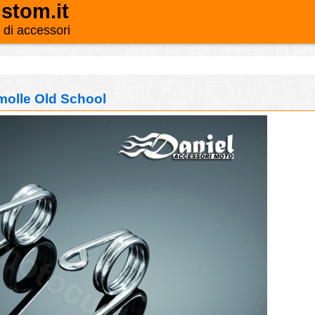
stom.it
o di accessori
molle Old School