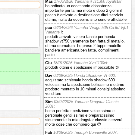
Mas
17/06/2026 Yamaha Xvz1300 royalstar
:
ho ordinato un accessorio abbastanza
importante per la mia moto e dopo 2 giorni il
pacco è arrivato a destinazione direi servizio
ottimo, nulla da eccepire. sito serio e affidabile
pao
02/04/2026 Yamaha Virago 535 Co.ltd Vj01
Variante I
:
prodotti arrivati. visiera fanale per honda
shadow vt750 veramente ben fatta,di metallo,
ottima cromatura. ho preso 2 toppe modello
bandiera americana,ben fatte, complimenti.
paolo
Giu
18/01/2026 Yamaha Xvs1100cl
:
prodotti ottimi e spedizione impeccabile 💯
Dav
03/09/2025 Honda Shadowv Vt 600
:
acquistato schienale honda shadow 600
velocissima la spedizione bellissimo e ottimo
prodotto montato in 10 minuti consigliatissimo
venditore
Sim
03/07/2025 Yamaha Dragstar Classic
2001
:
borsa perfetta spedizione velocissima e
personale gentilissimo e preparatissimo
sicuramente la mia dragstar classic riceverà
molte cose che comprerò qui 😉
Fab
10/05/2025 Triumph Bonneville 2007
: