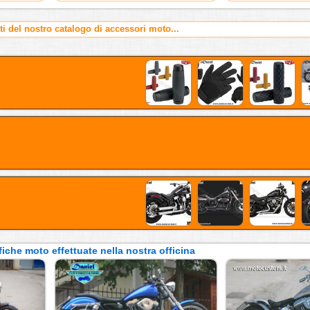
rti del nostro catalogo di accessori moto...
iche moto effettuate nella nostra officina