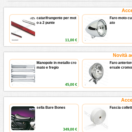
Acce
catarifrangente per mot
Faro moto cu
o a 2 punte
ato
11,00 €
Novità a
Manopole in metallo cro
Faro anterior
mato e fregio
ersale cromo
45,00 €
Acces
sella Bare Bones
Fascia collet
349,00 €