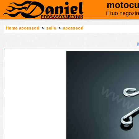
motocu
il tuo negozi
Home accessori
>
selle
>
accessori