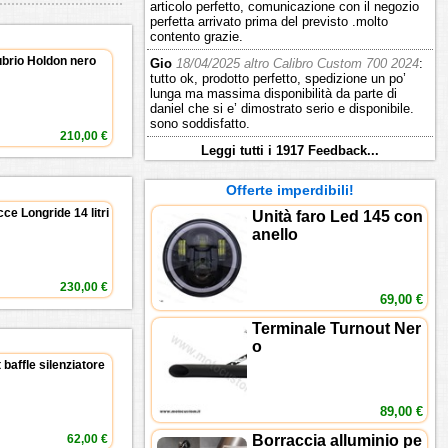
articolo perfetto, comunicazione con il negozio
perfetta arrivato prima del previsto .molto
contento grazie.
brio Holdon nero
Gio
18/04/2025 altro Calibro Custom 700 2024
:
tutto ok, prodotto perfetto, spedizione un po’
lunga ma massima disponibilità da parte di
daniel che si e’ dimostrato serio e disponibile.
sono soddisfatto.
210,00 €
Leggi tutti i 1917 Feedback...
Offerte imperdibili!
ce Longride 14 litri
Unità faro Led 145 con
anello
230,00 €
69,00 €
Terminale Turnout Ner
o
 baffle silenziatore
89,00 €
Borraccia alluminio pe
62,00 €