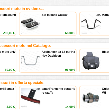
ssori moto in evidenza:
stom allung
Set pedane Galaxy
Manu
298,00 €
68,00 €
ccessori moto nel Catalogo:
e moto univ
Apehanger da 12 per Ha
Bisac
rley Davidson
80,00 €
96,00 €
sori in offerta speciale:
tori Bianca
catarifrangente posterio
Quiet
re staffa
VH
3,00 €
14,00 €