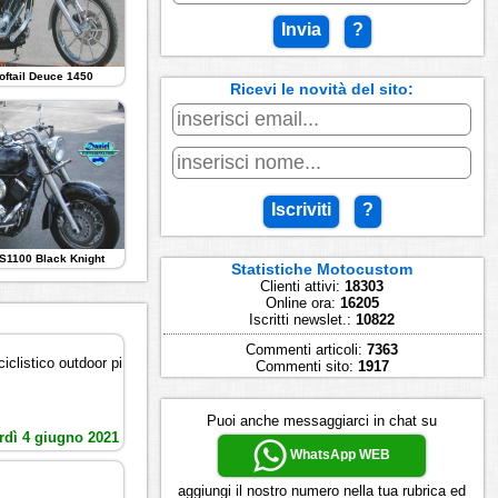
Invia
?
oftail Deuce 1450
Ricevi le novità del sito:
Iscriviti
?
S1100 Black Knight
Statistiche Motocustom
Clienti attivi:
18303
Online ora:
16205
Iscritti newslet.:
10822
Commenti articoli:
7363
iclistico outdoor pi
Commenti sito:
1917
Puoi anche messaggiarci in chat su
rdì 4 giugno 2021
WhatsApp WEB
aggiungi il nostro numero nella tua rubrica ed