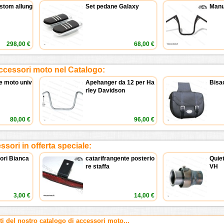
stom allung
Set pedane Galaxy
Manu
298,00 €
68,00 €
ccessori moto nel Catalogo:
e moto univ
Apehanger da 12 per Ha
Bisac
rley Davidson
80,00 €
96,00 €
sori in offerta speciale:
tori Bianca
catarifrangente posterio
Quiet
re staffa
VH
3,00 €
14,00 €
rti del nostro catalogo di accessori moto...