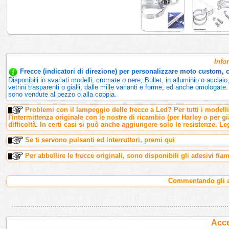
Info
Frecce (indicatori di direzione) per personalizzare moto custom, ca
Disponibili in svariati modelli, cromate o nere, Bullet, in alluminio o accia
vetrini trasparenti o gialli, dalle mille varianti e forme, ed anche omologate
sono vendute al pezzo o alla coppia.
Problemi con il lampeggio delle frecce a Led? Per tutti i modell
l'intermittenza originale con le nostre di ricambio (per Harley o per 
difficoltà. In certi casi si può anche aggiungere solo le resistenze. Leg
Se ti servono pulsanti ed interruttori, premi qui
Per abbellire le frecce originali, sono disponibili gli adesivi fia
Commentando gli ar
Acce