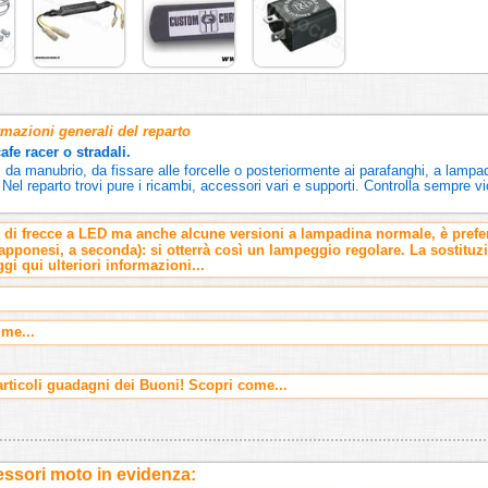
rmazioni generali del reparto
fe racer o stradali.
io, da manubrio, da fissare alle forcelle o posteriormente ai parafanghi, a lamp
. Nel reparto trovi pure i ricambi, accessori vari e supporti. Controlla sempre v
i di frecce a LED ma anche alcune versioni a lampadina normale, è preferi
giapponesi, a seconda): si otterrà così un lampeggio regolare. La sostitu
gi qui ulteriori informazioni...
mme...
ticoli guadagni dei Buoni! Scopri come...
ssori moto in evidenza: