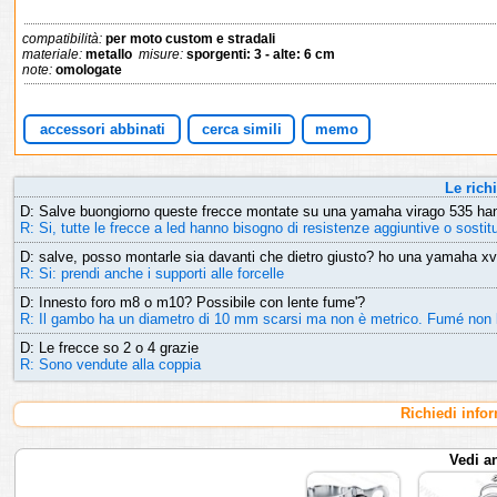
compatibilità:
per moto custom e stradali
materiale:
metallo
misure:
sporgenti: 3 - alte: 6 cm
note:
omologate
accessori abbinati
cerca simili
memo
Le richi
D: Salve buongiorno queste frecce montate su una yamaha virago 535 hanno
R: Si, tutte le frecce a led hanno bisogno di resistenze aggiuntive o sostit
D: salve, posso montarle sia davanti che dietro giusto? ho una yamaha xv
R: Si: prendi anche i supporti alle forcelle
D: Innesto foro m8 o m10? Possibile con lente fume'?
R: Il gambo ha un diametro di 10 mm scarsi ma non è metrico. Fumé non 
D: Le frecce so 2 o 4 grazie
R: Sono vendute alla coppia
Richiedi info
Vedi a