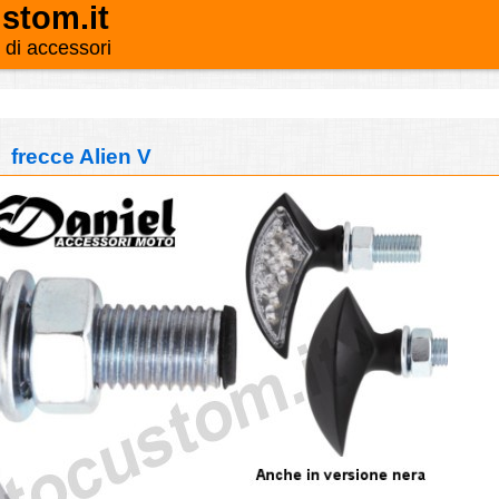
stom.it
o di accessori
frecce Alien V