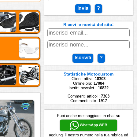
Invia
?
Ricevi le novità del sito:
Iscriviti
?
Statistiche Motocustom
Clienti attivi:
18303
Online ora:
17084
Iscritti newslet.:
10822
Commenti articoli:
7363
Commenti sito:
1917
Puoi anche messaggiarci in chat su
WhatsApp WEB
aggiungi il nostro numero nella tua rubrica ed