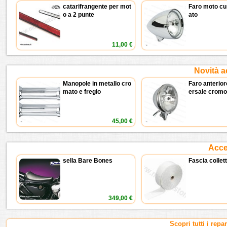
catarifrangente per mot
Faro moto cu
o a 2 punte
ato
11,00 €
Novità a
Manopole in metallo cro
Faro anterior
mato e fregio
ersale cromo
45,00 €
Acces
sella Bare Bones
Fascia collet
349,00 €
Scopri tutti i repa