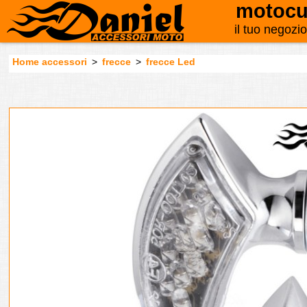
motocu
il tuo negozi
Home accessori
>
frecce
>
frecce Led