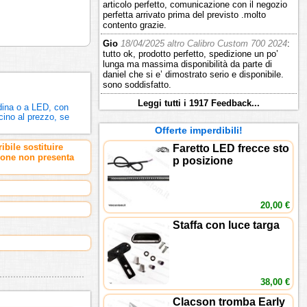
articolo perfetto, comunicazione con il negozio
perfetta arrivato prima del previsto .molto
contento grazie.
Gio
18/04/2025 altro Calibro Custom 700 2024
:
tutto ok, prodotto perfetto, spedizione un po’
lunga ma massima disponibilità da parte di
daniel che si e’ dimostrato serio e disponibile.
sono soddisfatto.
Leggi tutti i 1917 Feedback...
adina o a LED, con
icino al prezzo, se
Offerte imperdibili!
bile sostituire
Faretto LED frecce sto
zione non presenta
p posizione
20,00 €
Staffa con luce targa
38,00 €
Clacson tromba Early