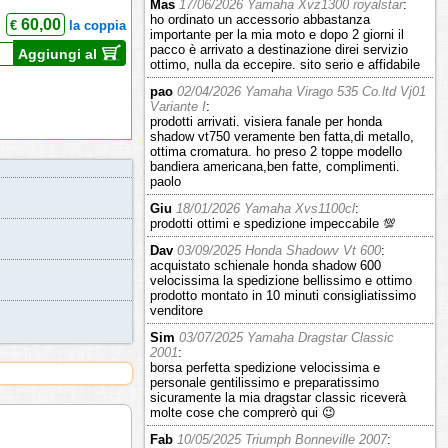
Mas
17/06/2026 Yamaha Xvz1300 royalstar
:
ho ordinato un accessorio abbastanza
60,00
€
la coppia
importante per la mia moto e dopo 2 giorni il
pacco è arrivato a destinazione direi servizio
Aggiungi al
ottimo, nulla da eccepire. sito serio e affidabile
pao
02/04/2026 Yamaha Virago 535 Co.ltd Vj01
Variante I
:
prodotti arrivati. visiera fanale per honda
shadow vt750 veramente ben fatta,di metallo,
ottima cromatura. ho preso 2 toppe modello
bandiera americana,ben fatte, complimenti.
paolo
Giu
18/01/2026 Yamaha Xvs1100cl
:
prodotti ottimi e spedizione impeccabile 💯
Dav
03/09/2025 Honda Shadowv Vt 600
:
acquistato schienale honda shadow 600
velocissima la spedizione bellissimo e ottimo
prodotto montato in 10 minuti consigliatissimo
venditore
Sim
03/07/2025 Yamaha Dragstar Classic
2001
:
borsa perfetta spedizione velocissima e
personale gentilissimo e preparatissimo
sicuramente la mia dragstar classic riceverà
molte cose che comprerò qui 😉
Fab
10/05/2025 Triumph Bonneville 2007
: