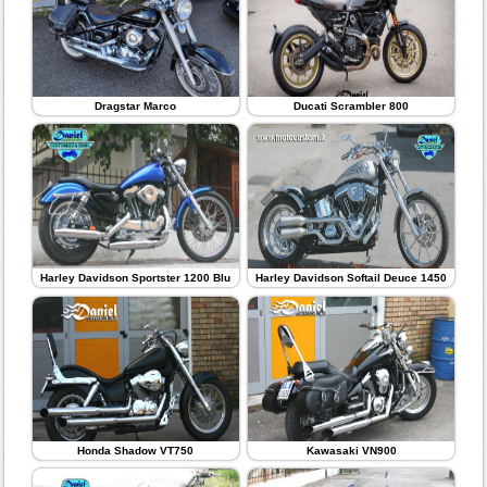
Dragstar Marco
Ducati Scrambler 800
Harley Davidson Sportster 1200 Blu
Harley Davidson Softail Deuce 1450
Honda Shadow VT750
Kawasaki VN900