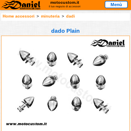
motocustom.it
Menù
il tuo negozio di accessori
Home accessori
>
minuteria
>
dadi
dado Plain