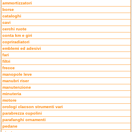
ammortizzatori
borse
cataloghi
cavi
cerchi ruote
conta km e giri
copriradiatori
emblemi ed adesivi
fari
filtri
frecce
manopole leve
manubri riser
manutenzione
minuteria
motore
orologi clacson strumenti vari
parabrezza cupolini
parafanghi ornamenti
pedane