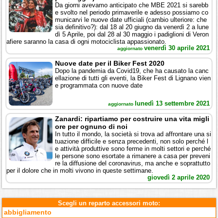
Da giorni avevamo anticipato che MBE 2021 si sarebb
e svolto nel periodo primaverile e adesso possiamo co
municarvi le nuove date ufficiali (cambio ulteriore: che
sia definitivo?): dal 18 al 20 giugno da venerdì 2 a lune
dì 5 Aprile, poi dal 28 al 30 maggio i padiglioni di Veron
afiere saranno la casa di ogni motociclista appassionato.
venerdì 30 aprile 2021
aggiornato
Nuove date per il Biker Fest 2020
Dopo la pandemia da Covid19, che ha causato la canc
ellazione di tutti gli eventi, la Biker Fest di Lignano vien
e programmata con nuove date
lunedì 13 settembre 2021
aggiornato
Zanardi: ripartiamo per costruire una vita migli
ore per ognuno di noi
In tutto il mondo, la società si trova ad affrontare una si
tuazione difficile e senza precedenti, non solo perché l
e attività produttive sono ferme in molti settori e perché
le persone sono esortate a rimanere a casa per preveni
re la diffusione del coronavirus, ma anche e soprattutto
per il dolore che in molti vivono in queste settimane.
giovedì 2 aprile 2020
Scegli un reparto accessori moto:
abbigliamento