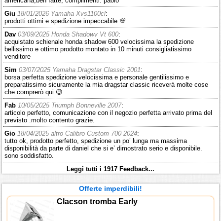
americana,ben fatte, complimenti. paolo
Giu
18/01/2026 Yamaha Xvs1100cl
:
prodotti ottimi e spedizione impeccabile 💯
Dav
03/09/2025 Honda Shadowv Vt 600
:
acquistato schienale honda shadow 600 velocissima la spedizione
bellissimo e ottimo prodotto montato in 10 minuti consigliatissimo
venditore
Sim
03/07/2025 Yamaha Dragstar Classic 2001
:
borsa perfetta spedizione velocissima e personale gentilissimo e
preparatissimo sicuramente la mia dragstar classic riceverà molte cose
che comprerò qui 😉
Fab
10/05/2025 Triumph Bonneville 2007
:
articolo perfetto, comunicazione con il negozio perfetta arrivato prima del
previsto .molto contento grazie.
Gio
18/04/2025 altro Calibro Custom 700 2024
:
tutto ok, prodotto perfetto, spedizione un po’ lunga ma massima
disponibilità da parte di daniel che si e’ dimostrato serio e disponibile.
sono soddisfatto.
Leggi tutti i 1917 Feedback...
Offerte imperdibili!
Clacson tromba Early