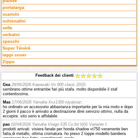
piastre
portatarga
scarichi
schienalini
selle
serbatoi
specchi
Super Ténéré
tappi cover
Zippo
Feedback dei clienti
Gea
29/06/2026 Kawasaki Vn 900 clasic 2015
:
sembrano ottime entrambe fari più stafa. molto disponibile il staf
contentissima.
Mas
17/06/2026 Yamaha Xvz1300 royalstar
:
ho ordinato un accessorio abbastanza importante per la mia moto e dopo
2 giorni il pacco è arrivato a destinazione direi servizio ottimo, nulla da
eccepire. sito serio e affidabile
pao
02/04/2026 Yamaha Virago 535 Co.ltd Vj01 Variante I
:
prodotti arrivati. visiera fanale per honda shadow vt750 veramente ben
fatta,di metallo, ottima cromatura. ho preso 2 toppe modello bandiera