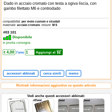
Dado in acciaio cromato con testa a ogiva liscia, con
gambo filettato M6 e controdado
compatibilità:
per moto custom e stradali
materiale:
acciaio cromato
misure:
M 6
#03 101
Disponibile
in pronta consegna
4,00
Aggiungi al
€
l'uno
accessori abbinati
cerca simili
memo
Richiedi informazioni aggiuntive su questo articolo
Vedi anche questi accessori abbinati: