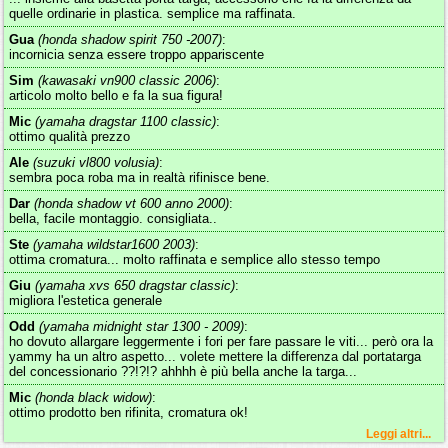
quelle ordinarie in plastica. semplice ma raffinata.
Gua
(honda shadow spirit 750 -2007)
:
incornicia senza essere troppo appariscente
Sim
(kawasaki vn900 classic 2006)
:
articolo molto bello e fa la sua figura!
Mic
(yamaha dragstar 1100 classic)
:
ottimo qualità prezzo
Ale
(suzuki vl800 volusia)
:
sembra poca roba ma in realtà rifinisce bene.
Dar
(honda shadow vt 600 anno 2000)
:
bella, facile montaggio. consigliata..
Ste
(yamaha wildstar1600 2003)
:
ottima cromatura... molto raffinata e semplice allo stesso tempo
Giu
(yamaha xvs 650 dragstar classic)
:
migliora l'estetica generale
Odd
(yamaha midnight star 1300 - 2009)
:
ho dovuto allargare leggermente i fori per fare passare le viti... però ora la
yammy ha un altro aspetto... volete mettere la differenza dal portatarga
del concessionario ??!?!? ahhhh è più bella anche la targa...
Mic
(honda black widow)
:
ottimo prodotto ben rifinita, cromatura ok!
Leggi altri...