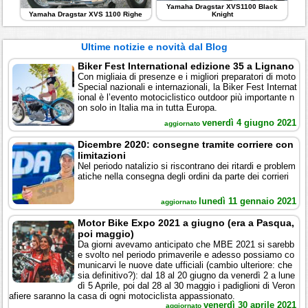
Yamaha Dragstar XVS1100 Black
Yamaha Dragstar XVS 1100 Righe
Knight
Ultime notizie e novità dal Blog
Biker Fest International edizione 35 a Lignano
Con migliaia di presenze e i migliori preparatori di moto
Special nazionali e internazionali, la Biker Fest Internat
ional è l’evento motociclistico outdoor più importante n
on solo in Italia ma in tutta Europa.
venerdì 4 giugno 2021
aggiornato
Dicembre 2020: consegne tramite corriere con
limitazioni
Nel periodo natalizio si riscontrano dei ritardi e problem
atiche nella consegna degli ordini da parte dei corrieri
lunedì 11 gennaio 2021
aggiornato
Motor Bike Expo 2021 a giugno (era a Pasqua,
poi maggio)
Da giorni avevamo anticipato che MBE 2021 si sarebb
e svolto nel periodo primaverile e adesso possiamo co
municarvi le nuove date ufficiali (cambio ulteriore: che
sia definitivo?): dal 18 al 20 giugno da venerdì 2 a lune
dì 5 Aprile, poi dal 28 al 30 maggio i padiglioni di Veron
afiere saranno la casa di ogni motociclista appassionato.
venerdì 30 aprile 2021
aggiornato