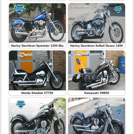
Harley Davidson Sportster 1200 Blu
Harley Davidson Softail Deuce 1450
Honda Shadow VT750
Kawasaki VN900