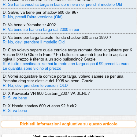
R: Se hai la vecchia targa in bianco e nero no: prendi il modello Old
D: Salve, va bene per Shadow 600 del 96?
R: No, prendi l'altra versione (Old)
D: Va bene x Yamaha sr 400?
R: Va bene se hai una targa dal 2000 in poi
D: Va bene per targa laterale Honda shadow 600 anno 1990 ?
R: No, devi prendere il modello Old
D: Ciao volevo sapere quale cornice targa cromata devo acquistare per K.
Vulcan 900 la Old o là Euro ? E i bulloncini cromati ti po testa aquila o
ogiva il prezzo è riferito a un solo bulloncino? Grazie
R: è tutto specificato: se hai la moto con targa dopo il 99 prendi la euro.
Le quantità sono vicino al prezzo
D: Vorrei acquistare la cornice porta targa, volevo sapere se per una
Yamaha drag star classic del 1998 va bene. Grazie
R: No, devi prendere le versioni OLD
D: X Kawasaki VN 900 Custom_2007 VA BENE?
R: Si va bene
D: X Honda shadow 600 vt anno 92 è ok?
R: Si va bene
Richiedi informazioni aggiuntive su questo articolo
Vedi anche questi accessori abbinati: