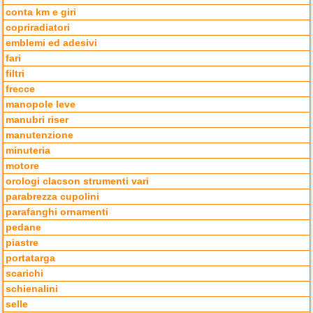
conta km e giri
copriradiatori
emblemi ed adesivi
fari
filtri
frecce
manopole leve
manubri riser
manutenzione
minuteria
motore
orologi clacson strumenti vari
parabrezza cupolini
parafanghi ornamenti
pedane
piastre
portatarga
scarichi
schienalini
selle