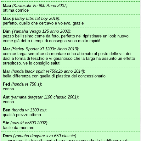
Mau
(Kawasaki Vn 900 Anno 2007)
:
ottima cornice
Max
(Harley flfbs fat boy 2019)
:
perfetto, quello che cercavo e volevo, grazie
Dim
(Yamaha Virago 125 anno 2002)
:
pezzo bellissimo come da foto, perfetto nel ripristinare un look nuovo,
come già detto i tempi di consegna sono molto rapidi!
Mar
(Harley Sporter Xl 1200c Anno 2013)
:
cornice targa semplice da montare ci ho abbinato al posto delle viti dei
dadi a forma di teschio e vi garantisco che la targa ha assunto un effetto
strepitoso. ve lo consiglio saluti
Mar
(honda black spirit vt750c2b anno 2014)
:
bella differenza con quella di plastica del concessionario
Fed
(honda vt 750 s)
:
carina...
Ant
(yamaha dragstar 1100 classic 2001)
:
carina
Ben
(honda vt 1300 cx)
:
qualità prezzo ottima
Ste
(suzuki vz800 2002)
:
facile da montare
Dom
(yamaha dragstar xvs 650 classic)
:
... insieme alla basetta porta targa, accessorio che fa la differenza da