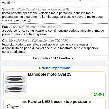
venditore
Sim
03/07/2025 Yamaha Dragstar Classic 2001
:
borsa perfetta spedizione velocissima e personale gentilissimo e
preparatissimo sicuramente la mia dragstar classic riceverà molte cose
che comprerò qui 😉
Fab
10/05/2025 Triumph Bonneville 2007
:
articolo perfetto, comunicazione con il negozio perfetta arrivato prima del
previsto .molto contento grazie.
Gio
18/04/2025 altro Calibro Custom 700 2024
:
tutto ok, prodotto perfetto, spedizione un po’ lunga ma massima
disponibilità da parte di daniel che si e’ dimostrato serio e disponibile.
sono soddisfatto.
Leggi tutti i 1917 Feedback...
Offerte imperdibili!
Manopole moto Oval 25
24,00 €
Faretto LED frecce stop posizione