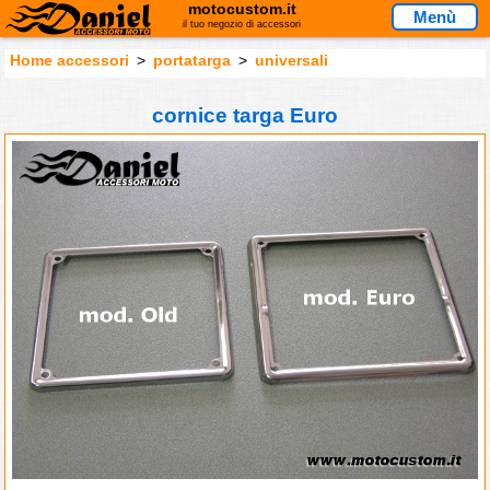
motocustom.it
Menù
il tuo negozio di accessori
Home accessori
>
portatarga
>
universali
cornice targa Euro