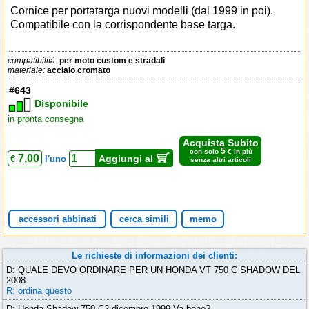
Cornice per portatarga nuovi modelli (dal 1999 in poi).
Compatibile con la corrispondente base targa.
compatibilità:
per moto custom e stradali
materiale:
acciaio cromato
#643
Disponibile
in pronta consegna
Acquista Subito
5
con solo
€ in più
7,00
Aggiungi al
€
l'uno
senza altri articoli
accessori abbinati
cerca simili
memo
Le richieste di informazioni dei clienti:
D: QUALE DEVO ORDINARE PER UN HONDA VT 750 C SHADOW DEL
2008
R: ordina questo
D: Honda Shadow 750 C2 dicembre 1999 Va bene?