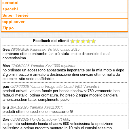
serbatoi
specchi
Super Ténéré
tappi cover
Zippo
Feedback dei clienti
Gea
29/06/2026 Kawasaki Vn 900 clasic 2015
:
sembrano ottime entrambe fari più stafa. molto disponibile il staf
contentissima.
Mas
17/06/2026 Yamaha Xvz1300 royalstar
:
ho ordinato un accessorio abbastanza importante per la mia moto e dopo
2 giorni il pacco è arrivato a destinazione direi servizio ottimo, nulla da
eccepire. sito serio e affidabile
pao
02/04/2026 Yamaha Virago 535 Co.ltd Vj01 Variante I
:
prodotti arrivati. visiera fanale per honda shadow vt750 veramente ben
fatta,di metallo, ottima cromatura. ho preso 2 toppe modello bandiera
americana,ben fatte, complimenti. paolo
Giu
18/01/2026 Yamaha Xvs1100cl
:
prodotti ottimi e spedizione impeccabile 💯
Dav
03/09/2025 Honda Shadowv Vt 600
:
acquistato schienale honda shadow 600 velocissima la spedizione
bellissimo e ottimo prodotto montato in 10 minuti consigliatissimo