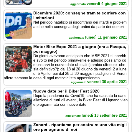
venerdì 4 giugno 2021
aggiornato
Dicembre 2020: consegne tramite corriere con
limitazioni
Nel periodo natalizio si riscontrano dei ritardi e problem
atiche nella consegna degli ordini da parte dei corrieri
lunedì 11 gennaio 2021
aggiornato
Motor Bike Expo 2021 a giugno (era a Pasqua,
poi maggio)
Da giorni avevamo anticipato che MBE 2021 si sarebb
e svolto nel periodo primaverile e adesso possiamo co
municarvi le nuove date ufficiali (cambio ulteriore: che
sia definitivo?): dal 18 al 20 giugno da venerdì 2 a lune
dì 5 Aprile, poi dal 28 al 30 maggio i padiglioni di Veron
afiere saranno la casa di ogni motociclista appassionato.
venerdì 30 aprile 2021
aggiornato
Nuove date per il Biker Fest 2020
Dopo la pandemia da Covid19, che ha causato la canc
ellazione di tutti gli eventi, la Biker Fest di Lignano vien
e programmata con nuove date
lunedì 13 settembre 2021
aggiornato
Zanardi: ripartiamo per costruire una vita migli
ore per ognuno di noi