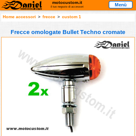
motocustom.it
Menù
il tuo negozio di accessori
Home accessori
>
frecce
>
custom 1
Frecce omologate Bullet Techno cromate