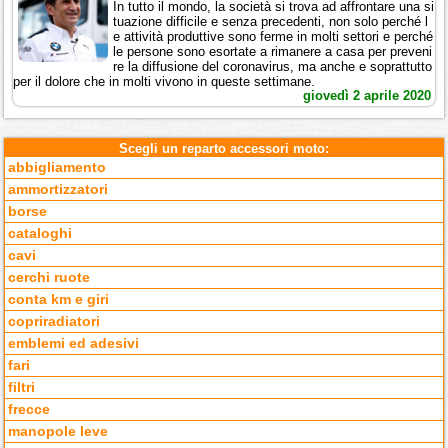
In tutto il mondo, la società si trova ad affrontare una si
tuazione difficile e senza precedenti, non solo perché l
e attività produttive sono ferme in molti settori e perché
le persone sono esortate a rimanere a casa per preveni
re la diffusione del coronavirus, ma anche e soprattutto
per il dolore che in molti vivono in queste settimane.
giovedì 2 aprile 2020
Scegli un reparto accessori moto:
abbigliamento
ammortizzatori
borse
cataloghi
cavi
cerchi ruote
conta km e giri
copriradiatori
emblemi ed adesivi
fari
filtri
frecce
manopole leve