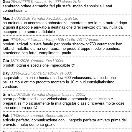
Gea
29/06/2026 Kawasaki Vn 900 clasic 2015
:
sembrano ottime entrambe fari più stafa. molto disponibile il staf
contentissima.
Mas
17/06/2026 Yamaha Xvz1300 royalstar
:
ho ordinato un accessorio abbastanza importante per la mia moto e dopo
2 giorni il pacco è arrivato a destinazione direi servizio ottimo, nulla da
eccepire. sito serio e affidabile
pao
02/04/2026 Yamaha Virago 535 Co.ltd Vj01 Variante I
:
prodotti arrivati. visiera fanale per honda shadow vt750 veramente ben
fatta,di metallo, ottima cromatura. ho preso 2 toppe modello bandiera
americana,ben fatte, complimenti. paolo
Giu
18/01/2026 Yamaha Xvs1100cl
:
prodotti ottimi e spedizione impeccabile 💯
Dav
03/09/2025 Honda Shadowv Vt 600
:
acquistato schienale honda shadow 600 velocissima la spedizione
bellissimo e ottimo prodotto montato in 10 minuti consigliatissimo
venditore
Sim
03/07/2025 Yamaha Dragstar Classic 2001
:
borsa perfetta spedizione velocissima e personale gentilissimo e
preparatissimo sicuramente la mia dragstar classic riceverà molte cose
che comprerò qui 😉
Fab
10/05/2025 Triumph Bonneville 2007
:
articolo perfetto, comunicazione con il negozio perfetta arrivato prima del
previsto .molto contento grazie.