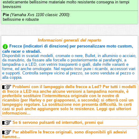
esteticamente bellissime materiale molto resistente consegna in tempi
brevissimi
Pie
(Yamaha Xvs 1100 classic 2000)
:
bellissime e robuste
Informazioni generali del reparto
Frecce (indicatori di direzione) per personalizzare moto custom,
cafe racer o stradali.
Disponibili in svariati modelli, cromate o nere, Bullet, in alluminio o acciaio,
da manubrio, da fissare alle forcelle o posteriormente ai parafanghi, a
lampadina o a LED, con vetrini trasparenti o gialli, dalle mille varianti e
forme, ed anche omologate. Nel reparto trovi pure i ricambi, accessori vari
e supporti. Controlla sempre vicino al prezzo, se sono vendute al pezzo o
alla coppia.
Problemi con il lampeggio delle frecce a Led? Per tutti i modelli
di frecce a LED ma anche alcune versioni a lampadina normale, è
preferibile sostituire l'intermittenza originale con le nostre di
ricambio (per Harley o per giapponesi, a seconda): si otterrà così un
lampeggio regolare. La sostituzione non presenta difficoltà. In certi
casi si può anche aggiungere solo le resistenze. Leggi qui ulteriori
informazioni...
Se ti servono pulsanti ed interruttori, premi qui
Per abbellire le frecce originali, sono disponibili gli adesivi
fiamme...