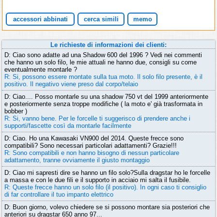
accessori abbinati
cerca simili
memo
Le richieste di informazioni dei clienti:
D: Ciao sono adatte ad una Shadow 600 del 1996 ? Vedi nei commenti
che hanno un solo filo, le mie attuali ne hanno due, consigli su come
eventualmente montarle ?
R: Si, possono essere montate sulla tua moto. Il solo filo presente, è il
positivo. Il negativo viene preso dal corpo/telaio
D: Ciao.... Posso montarle su una shadow 750 vt del 1999 anteriormente
e posteriormente senza troppe modifiche ( la moto e' già trasformata in
bobber )
R: Si, vanno bene. Per le forcelle ti suggerisco di prendere anche i
supporti/fascette così da montarle facilmente
D: Ciao. Ho una Kawasaki VN900 del 2014. Queste frecce sono
compatibili? Sono necessari particolari adattamenti? Grazie!!!
R: Sono compatibili e non hanno bisogno di nessun particolare
adattamento, tranne ovviamente il giusto montaggio
D: Ciao mi sapresti dire se hanno un filo solo?Sulla dragstar ho le forcelle
a massa e con le due fili e il supporto in acciaio mi salta il fusibile.
R: Queste frecce hanno un solo filo (il positivo). In ogni caso ti consiglio
di far controllare il tuo impanto elettrico
D: Buon giorno, volevo chiedere se si possono montare sia posteriori che
anteriori su dragstar 650 anno 97...