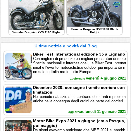
Yamaha Dragstar XVS1100 Black
Yamaha Dragstar XVS 1100 Righe
Knight
Ultime notizie e novità dal Blog
Biker Fest International edizione 35 a Lignano
Con migliaia di presenze e i migliori preparatori di moto
Special nazionali e internazionali, la Biker Fest Internat
ional è l’evento motociclistico outdoor più importante n
on solo in Italia ma in tutta Europa.
venerdì 4 giugno 2021
aggiornato
Dicembre 2020: consegne tramite corriere con
limitazioni
Nel periodo natalizio si riscontrano dei ritardi e problem
atiche nella consegna degli ordini da parte dei corrieri
lunedì 11 gennaio 2021
aggiornato
Motor Bike Expo 2021 a giugno (era a Pasqua,
poi maggio)
Da giorni avevamo anticipato che MBE 2021 si sarebb