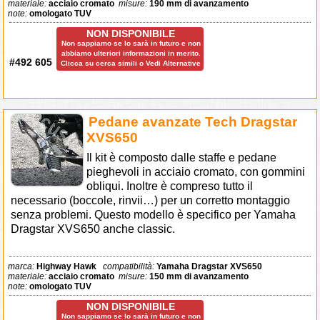
materiale:
acciaio cromato
misure:
190 mm di avanzamento
note:
omologato TUV
NON DISPONIBILE
Non sappiamo se lo sarà in futuro e non
abbiamo ulteriori informazioni in merito.
#492 605
Clicca su cerca simili o Vedi Alternative
Pedane avanzate Tech Dragstar
XVS650
Il kit è composto dalle staffe e pedane
pieghevoli in acciaio cromato, con gommini
obliqui. Inoltre è compreso tutto il
necessario (boccole, rinvii…) per un corretto montaggio
senza problemi. Questo modello è specifico per Yamaha
Dragstar XVS650 anche classic.
marca:
Highway Hawk
compatibilità:
Yamaha Dragstar XVS650
materiale:
acciaio cromato
misure:
150 mm di avanzamento
note:
omologato TUV
NON DISPONIBILE
Non sappiamo se lo sarà in futuro e non