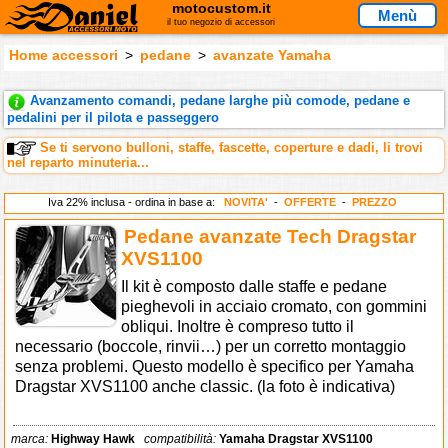
motocustom.it
Menù
il tuo negozio di accessori
Home accessori
>
pedane
>
avanzate Yamaha
Avanzamento comandi, pedane larghe più comode, pedane e
pedalini per il pilota e passeggero
Se ti servono bulloni, staffe, fascette, coperture e dadi, li trovi
nel reparto minuteria...
Iva 22% inclusa - ordina in base a:
NOVITA'
-
OFFERTE
-
PREZZO
Pedane avanzate Tech Dragstar
XVS1100
Il kit è composto dalle staffe e pedane
pieghevoli in acciaio cromato, con gommini
obliqui. Inoltre è compreso tutto il
necessario (boccole, rinvii…) per un corretto montaggio
senza problemi. Questo modello è specifico per Yamaha
Dragstar XVS1100 anche classic. (la foto è indicativa)
marca:
Highway Hawk
compatibilità:
Yamaha Dragstar XVS1100