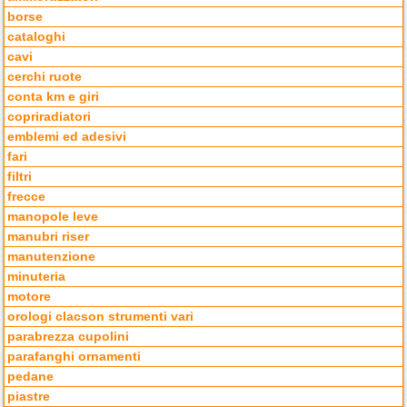
borse
cataloghi
cavi
cerchi ruote
conta km e giri
copriradiatori
emblemi ed adesivi
fari
filtri
frecce
manopole leve
manubri riser
manutenzione
minuteria
motore
orologi clacson strumenti vari
parabrezza cupolini
parafanghi ornamenti
pedane
piastre