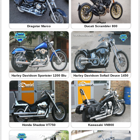
Dragstar Marco
Ducati Scrambler 800
Harley Davidson Sportster 1200 Blu
Harley Davidson Softail Deuce 1450
Honda Shadow VT750
Kawasaki VN900