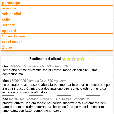
portatarga
scarichi
schienalini
selle
serbatoi
specchi
Super Ténéré
tappi cover
Zippo
Feedback dei clienti
Gea
29/06/2026 Kawasaki Vn 900 clasic 2015
:
sembrano ottime entrambe fari più stafa. molto disponibile il staf
contentissima.
Mas
17/06/2026 Yamaha Xvz1300 royalstar
:
ho ordinato un accessorio abbastanza importante per la mia moto e dopo
2 giorni il pacco è arrivato a destinazione direi servizio ottimo, nulla da
eccepire. sito serio e affidabile
pao
02/04/2026 Yamaha Virago 535 Co.ltd Vj01 Variante I
:
prodotti arrivati. visiera fanale per honda shadow vt750 veramente ben
fatta,di metallo, ottima cromatura. ho preso 2 toppe modello bandiera
americana,ben fatte, complimenti. paolo