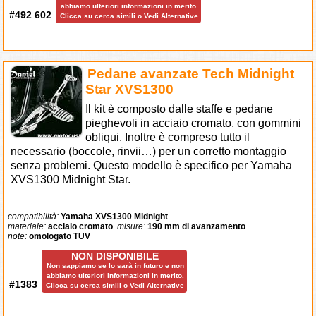
abbiamo ulteriori informazioni in merito.
#492 602
Clicca su cerca simili o Vedi Alternative
Pedane avanzate Tech Midnight
Star XVS1300
Il kit è composto dalle staffe e pedane
pieghevoli in acciaio cromato, con gommini
obliqui. Inoltre è compreso tutto il
necessario (boccole, rinvii…) per un corretto montaggio
senza problemi. Questo modello è specifico per Yamaha
XVS1300 Midnight Star.
compatibilità:
Yamaha XVS1300 Midnight
materiale:
acciaio cromato
misure:
190 mm di avanzamento
note:
omologato TUV
NON DISPONIBILE
Non sappiamo se lo sarà in futuro e non
abbiamo ulteriori informazioni in merito.
#1383
Clicca su cerca simili o Vedi Alternative