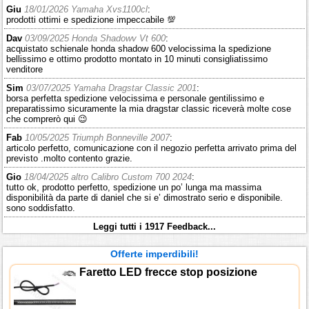
Giu
18/01/2026 Yamaha Xvs1100cl
:
prodotti ottimi e spedizione impeccabile 💯
Dav
03/09/2025 Honda Shadowv Vt 600
:
acquistato schienale honda shadow 600 velocissima la spedizione
bellissimo e ottimo prodotto montato in 10 minuti consigliatissimo
venditore
Sim
03/07/2025 Yamaha Dragstar Classic 2001
:
borsa perfetta spedizione velocissima e personale gentilissimo e
preparatissimo sicuramente la mia dragstar classic riceverà molte cose
che comprerò qui 😉
Fab
10/05/2025 Triumph Bonneville 2007
:
articolo perfetto, comunicazione con il negozio perfetta arrivato prima del
previsto .molto contento grazie.
Gio
18/04/2025 altro Calibro Custom 700 2024
:
tutto ok, prodotto perfetto, spedizione un po’ lunga ma massima
disponibilità da parte di daniel che si e’ dimostrato serio e disponibile.
sono soddisfatto.
Leggi tutti i 1917 Feedback...
Offerte imperdibili!
Faretto LED frecce stop posizione