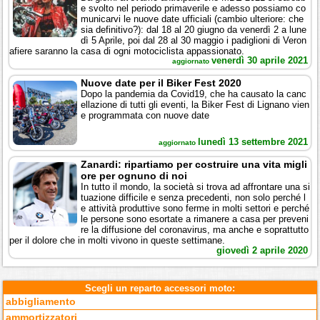
e svolto nel periodo primaverile e adesso possiamo co
municarvi le nuove date ufficiali (cambio ulteriore: che
sia definitivo?): dal 18 al 20 giugno da venerdì 2 a lune
dì 5 Aprile, poi dal 28 al 30 maggio i padiglioni di Veron
afiere saranno la casa di ogni motociclista appassionato.
venerdì 30 aprile 2021
aggiornato
Nuove date per il Biker Fest 2020
Dopo la pandemia da Covid19, che ha causato la canc
ellazione di tutti gli eventi, la Biker Fest di Lignano vien
e programmata con nuove date
lunedì 13 settembre 2021
aggiornato
Zanardi: ripartiamo per costruire una vita migli
ore per ognuno di noi
In tutto il mondo, la società si trova ad affrontare una si
tuazione difficile e senza precedenti, non solo perché l
e attività produttive sono ferme in molti settori e perché
le persone sono esortate a rimanere a casa per preveni
re la diffusione del coronavirus, ma anche e soprattutto
per il dolore che in molti vivono in queste settimane.
giovedì 2 aprile 2020
Scegli un reparto accessori moto:
abbigliamento
ammortizzatori