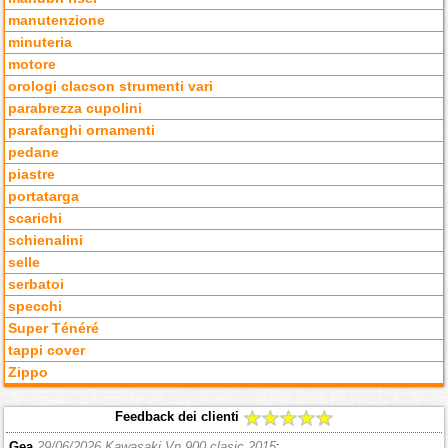
manutenzione
minuteria
motore
orologi clacson strumenti vari
parabrezza cupolini
parafanghi ornamenti
pedane
piastre
portatarga
scarichi
schienalini
selle
serbatoi
specchi
Super Ténéré
tappi cover
Zippo
Feedback dei clienti
Gea
29/06/2026 Kawasaki Vn 900 clasic 2015
: