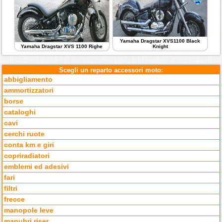
Yamaha Dragstar XVS1100 Black
Yamaha Dragstar XVS 1100 Righe
Knight
Scegli un reparto accessori moto:
abbigliamento
ammortizzatori
borse
cataloghi
cavi
cerchi ruote
conta km e giri
copriradiatori
emblemi ed adesivi
fari
filtri
frecce
manopole leve
manubri riser