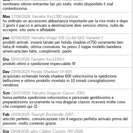
sembrano ottime entrambe fari più stafa. molto disponibile il staf
contentissima.
Mas
17/06/2026 Yamaha Xvz1300 royalstar
:
ho ordinato un accessorio abbastanza importante per la mia moto e dopo
2 giorni il pacco è arrivato a destinazione direi servizio ottimo, nulla da
eccepire. sito serio e affidabile
pao
02/04/2026 Yamaha Virago 535 Co.ltd Vj01 Variante I
:
prodotti arrivati. visiera fanale per honda shadow vt750 veramente ben
fatta,di metallo, ottima cromatura. ho preso 2 toppe modello bandiera
americana,ben fatte, complimenti. paolo
Giu
18/01/2026 Yamaha Xvs1100cl
:
prodotti ottimi e spedizione impeccabile 💯
Dav
03/09/2025 Honda Shadowv Vt 600
:
acquistato schienale honda shadow 600 velocissima la spedizione
bellissimo e ottimo prodotto montato in 10 minuti consigliatissimo
venditore
Sim
03/07/2025 Yamaha Dragstar Classic 2001
:
borsa perfetta spedizione velocissima e personale gentilissimo e
preparatissimo sicuramente la mia dragstar classic riceverà molte cose
che comprerò qui 😉
Fab
10/05/2025 Triumph Bonneville 2007
:
articolo perfetto, comunicazione con il negozio perfetta arrivato prima del
previsto .molto contento grazie.
Gio
18/04/2025 altro Calibro Custom 700 2024
: