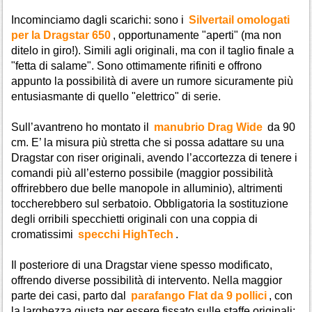
Incominciamo dagli scarichi: sono i
Silvertail omologati
per la Dragstar 650
, opportunamente "aperti" (ma non
ditelo in giro!). Simili agli originali, ma con il taglio finale a
"fetta di salame". Sono ottimamente rifiniti e offrono
appunto la possibilità di avere un rumore sicuramente più
entusiasmante di quello "elettrico" di serie.
Sull’avantreno ho montato il
manubrio Drag Wide
da 90
cm. E’ la misura più stretta che si possa adattare su una
Dragstar con riser originali, avendo l’accortezza di tenere i
comandi più all’esterno possibile (maggior possibilità
offrirebbero due belle manopole in alluminio), altrimenti
toccherebbero sul serbatoio. Obbligatoria la sostituzione
degli orribili specchietti originali con una coppia di
cromatissimi
specchi HighTech
.
Il posteriore di una Dragstar viene spesso modificato,
offrendo diverse possibilità di intervento. Nella maggior
parte dei casi, parto dal
parafango Flat da 9 pollici
, con
la larghezza giusta per essere fissato sulle staffe originali: