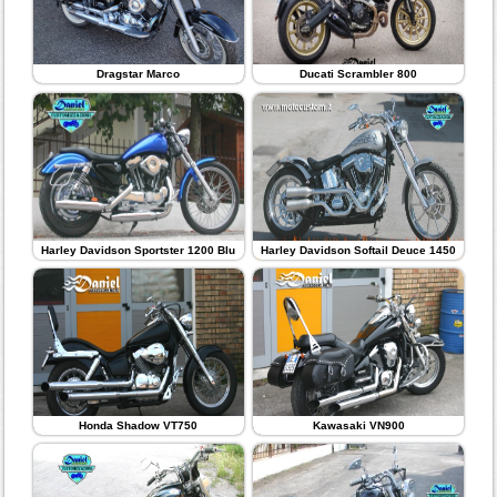
Dragstar Marco
Ducati Scrambler 800
Harley Davidson Sportster 1200 Blu
Harley Davidson Softail Deuce 1450
Honda Shadow VT750
Kawasaki VN900