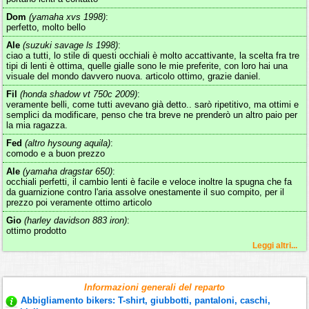
Dom
(yamaha xvs 1998)
:
perfetto, molto bello
Ale
(suzuki savage ls 1998)
:
ciao a tutti, lo stile di questi occhiali è molto accattivante, la scelta fra tre
tipi di lenti è ottima, quelle gialle sono le mie preferite, con loro hai una
visuale del mondo davvero nuova. articolo ottimo, grazie daniel.
Fil
(honda shadow vt 750c 2009)
:
veramente belli, come tutti avevano già detto.. sarò ripetitivo, ma ottimi e
semplici da modificare, penso che tra breve ne prenderò un altro paio per
la mia ragazza.
Fed
(altro hysoung aquila)
:
comodo e a buon prezzo
Ale
(yamaha dragstar 650)
:
occhiali perfetti, il cambio lenti è facile e veloce inoltre la spugna che fa
da guarnizione contro l'aria assolve onestamente il suo compito, per il
prezzo poi veramente ottimo articolo
Gio
(harley davidson 883 iron)
:
ottimo prodotto
Leggi altri...
Informazioni generali del reparto
Abbigliamento bikers: T-shirt, giubbotti, pantaloni, caschi,