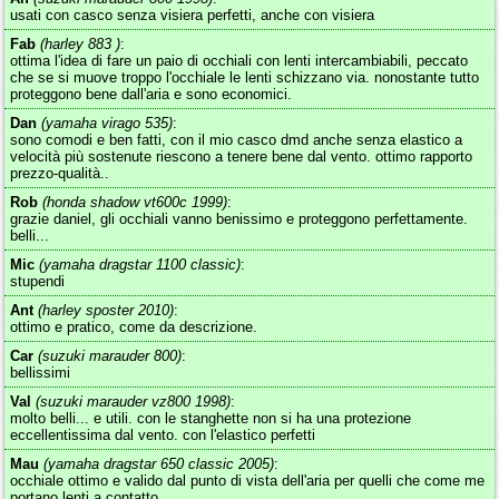
usati con casco senza visiera perfetti, anche con visiera
Fab
(harley 883 )
:
ottima l'idea di fare un paio di occhiali con lenti intercambiabili, peccato
che se si muove troppo l'occhiale le lenti schizzano via. nonostante tutto
proteggono bene dall'aria e sono economici.
Dan
(yamaha virago 535)
:
sono comodi e ben fatti, con il mio casco dmd anche senza elastico a
velocità più sostenute riescono a tenere bene dal vento. ottimo rapporto
prezzo-qualità..
Rob
(honda shadow vt600c 1999)
:
grazie daniel, gli occhiali vanno benissimo e proteggono perfettamente.
belli...
Mic
(yamaha dragstar 1100 classic)
:
stupendi
Ant
(harley sposter 2010)
:
ottimo e pratico, come da descrizione.
Car
(suzuki marauder 800)
:
bellissimi
Val
(suzuki marauder vz800 1998)
:
molto belli... e utili. con le stanghette non si ha una protezione
eccellentissima dal vento. con l'elastico perfetti
Mau
(yamaha dragstar 650 classic 2005)
:
occhiale ottimo e valido dal punto di vista dell'aria per quelli che come me
portano lenti a contatto