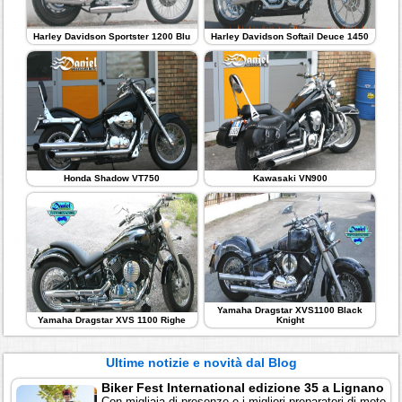
Harley Davidson Sportster 1200 Blu
Harley Davidson Softail Deuce 1450
Honda Shadow VT750
Kawasaki VN900
Yamaha Dragstar XVS1100 Black
Yamaha Dragstar XVS 1100 Righe
Knight
Ultime notizie e novità dal Blog
Biker Fest International edizione 35 a Lignano
Con migliaia di presenze e i migliori preparatori di moto