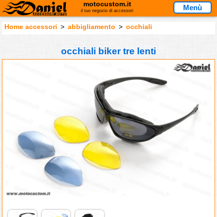
motocustom.it
Menù
il tuo negozio di accessori
Home accessori
>
abbigliamento
>
occhiali
occhiali biker tre lenti