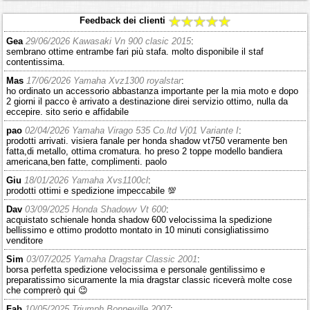
Feedback dei clienti
Gea
29/06/2026 Kawasaki Vn 900 clasic 2015
:
sembrano ottime entrambe fari più stafa. molto disponibile il staf
contentissima.
Mas
17/06/2026 Yamaha Xvz1300 royalstar
:
ho ordinato un accessorio abbastanza importante per la mia moto e dopo
2 giorni il pacco è arrivato a destinazione direi servizio ottimo, nulla da
eccepire. sito serio e affidabile
pao
02/04/2026 Yamaha Virago 535 Co.ltd Vj01 Variante I
:
prodotti arrivati. visiera fanale per honda shadow vt750 veramente ben
fatta,di metallo, ottima cromatura. ho preso 2 toppe modello bandiera
americana,ben fatte, complimenti. paolo
Giu
18/01/2026 Yamaha Xvs1100cl
:
prodotti ottimi e spedizione impeccabile 💯
Dav
03/09/2025 Honda Shadowv Vt 600
:
acquistato schienale honda shadow 600 velocissima la spedizione
bellissimo e ottimo prodotto montato in 10 minuti consigliatissimo
venditore
Sim
03/07/2025 Yamaha Dragstar Classic 2001
:
borsa perfetta spedizione velocissima e personale gentilissimo e
preparatissimo sicuramente la mia dragstar classic riceverà molte cose
che comprerò qui 😉
Fab
10/05/2025 Triumph Bonneville 2007
: