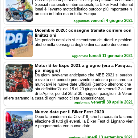
Special nazionali e internazionali, la Biker Fest Internat
ional è l’evento motociclistico outdoor più importante n
on solo in Italia ma in tutta Europa.
venerdì 4 giugno 2021
aggiornato
Dicembre 2020: consegne tramite corriere con
limitazioni
Nel periodo natalizio si riscontrano dei ritardi e problem
atiche nella consegna degli ordini da parte dei corrieri
lunedì 11 gennaio 2021
aggiornato
Motor Bike Expo 2021 a giugno (era a Pasqua,
poi maggio)
Da giorni avevamo anticipato che MBE 2021 si sarebb
e svolto nel periodo primaverile e adesso possiamo co
municarvi le nuove date ufficiali (cambio ulteriore: che
sia definitivo?): dal 18 al 20 giugno da venerdì 2 a lune
dì 5 Aprile, poi dal 28 al 30 maggio i padiglioni di Veron
afiere saranno la casa di ogni motociclista appassionato.
venerdì 30 aprile 2021
aggiornato
Nuove date per il Biker Fest 2020
Dopo la pandemia da Covid19, che ha causato la canc
ellazione di tutti gli eventi, la Biker Fest di Lignano vien
e programmata con nuove date
lunedì 13 settembre 2021
aggiornato