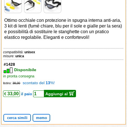
Ottimo occhiale con protezione in spugna interna anti-aria,
3 kit di lenti (fumé chiare, blu per il sole e gialle per la sera)
e possibilità di sostituire le stanghette con un pratico
elastico regolabile. Eleganti e confortevoli!
compatibilità:
unisex
misure:
unica
#1428
Disponibile
in pronta consegna
scontato del
13
%!
listino:
38,00
33,00
Aggiungi al
€
il paio
cerca simili
memo