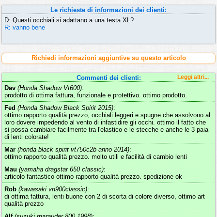
Le richieste di informazioni dei clienti:
D: Questi occhiali si adattano a una testa XL?
R: vanno bene
Richiedi informazioni aggiuntive su questo articolo
Commenti dei clienti:
Leggi altri...
Dav
(Honda Shadow Vt600)
:
prodotto di ottima fattura, funzionale e protettivo. ottimo prodotto.
Fed
(Honda Shadow Black Spirit 2015)
:
ottimo rapporto qualità prezzo, occhiali leggeri e spugne che assolvono al
loro dovere impedendo al vento di infastidire gli occhi. ottimo il fatto che
si possa cambiare facilmente tra l'elastico e le stecche e anche le 3 paia
di lenti colorate!
Mar
(honda black spirit vt750c2b anno 2014)
:
ottimo rapporto qualità prezzo. molto utili e facilità di cambio lenti
Mau
(yamaha dragstar 650 classic)
:
articolo fantastico ottimo rapporto qualità prezzo. spedizione ok
Rob
(kawasaki vn900classic)
:
di ottima fattura, lenti buone con 2 di scorta di colore diverso, ottimo art
qualità prezzo
Alf
(suzuki marauder 800 1998)
: