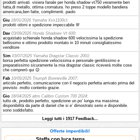
prodotti arrivati. visiera fanale per honda shadow vt750 veramente ben
fatta,di metallo, ottima cromatura. ho preso 2 toppe modello bandiera
americana,ben fatte, complimenti. paolo
Giu
18/01/2026 Yamaha Xvs1100cl
:
prodotti ottimi e spedizione impeccabile 💯
Dav
03/09/2025 Honda Shadowv Vt 600
:
acquistato schienale honda shadow 600 velocissima la spedizione
bellissimo e ottimo prodotto montato in 10 minuti consigliatissimo
venditore
Sim
03/07/2025 Yamaha Dragstar Classic 2001
:
borsa perfetta spedizione velocissima e personale gentilissimo e
preparatissimo sicuramente la mia dragstar classic riceverà molte cose
che comprerò qui 😉
Fab
10/05/2025 Triumph Bonneville 2007
:
articolo perfetto, comunicazione con il negozio perfetta arrivato prima del
previsto .molto contento grazie.
Gio
18/04/2025 altro Calibro Custom 700 2024
:
tutto ok, prodotto perfetto, spedizione un po’ lunga ma massima
disponibilità da parte di daniel che si e’ dimostrato serio e disponibile.
sono soddisfatto.
Leggi tutti i 1917 Feedback...
Offerte imperdibili!
Staffa con luce targa