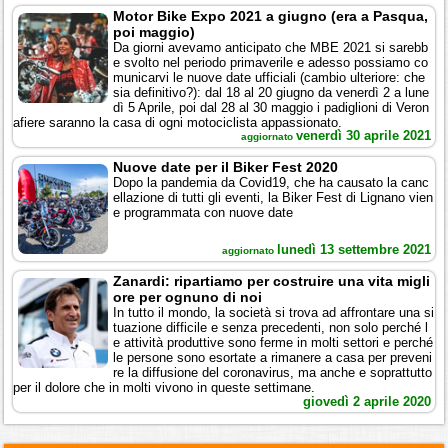
Motor Bike Expo 2021 a giugno (era a Pasqua,
poi maggio)
Da giorni avevamo anticipato che MBE 2021 si sarebb
e svolto nel periodo primaverile e adesso possiamo co
municarvi le nuove date ufficiali (cambio ulteriore: che
sia definitivo?): dal 18 al 20 giugno da venerdì 2 a lune
dì 5 Aprile, poi dal 28 al 30 maggio i padiglioni di Veron
afiere saranno la casa di ogni motociclista appassionato.
venerdì 30 aprile 2021
aggiornato
Nuove date per il Biker Fest 2020
Dopo la pandemia da Covid19, che ha causato la canc
ellazione di tutti gli eventi, la Biker Fest di Lignano vien
e programmata con nuove date
lunedì 13 settembre 2021
aggiornato
Zanardi: ripartiamo per costruire una vita migli
ore per ognuno di noi
In tutto il mondo, la società si trova ad affrontare una si
tuazione difficile e senza precedenti, non solo perché l
e attività produttive sono ferme in molti settori e perché
le persone sono esortate a rimanere a casa per preveni
re la diffusione del coronavirus, ma anche e soprattutto
per il dolore che in molti vivono in queste settimane.
giovedì 2 aprile 2020