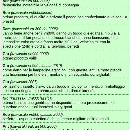
Ser
(kawasaki vn 900 2008)
:
fantastiche incredibile la velocità di consegna
Rob
(kawasaki vn900classic)
:
ottimo prodotto, di qualità e arrivato il pacco ben confezionato e veloce.. a
presto!
Dam
(kawasaki vn 800 del 2006)
:
vanno bene anche per il vn800, danno un tocco di eleganza in più alla
moto, con i 3 fari poi anche le frecce bianche stanno benissimo, e le
lampadine color arancio fanno molta più luce. velocissimi con la
spedizione (24h) e cordiali al telefono. perfetti
Giu
(kawasaki vn900 2007)
:
ottimo prodotto vai!!!
Gio
(kawasaki vn900 classic 2010)
:
come detto per le lampadine arancioni, con queste lenti la moto prende
una fisionomia più fine e si montano in un secondo. consigliabili
Giu
(kawasaki 2007)
:
bellissimo.. inpatto visivo da un tocco in più complimenti.. x l'imballaggio
serietà consegna mio primo acquisto da daniel tornerò...
Nic
(kawasaki vn900classic)
:
ottima transazione gentilissimo disponibilissimo e precisissimo nel
guardare anche i tuoi interessi. very good
Rob
(kawasaki vn900 classic 2008)
:
perfette, l'aspetto estetico è decisamente migliore delle originali
Ant
(kawasaki vulcan 900 2008)
: