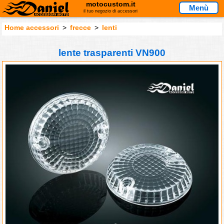
motocustom.it
Menù
il tuo negozio di accessori
Home accessori
>
frecce
>
lenti
lente trasparenti VN900