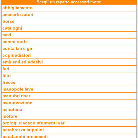
Scegli un reparto accessori moto:
abbigliamento
ammortizzatori
borse
cataloghi
cavi
cerchi ruote
conta km e giri
copriradiatori
emblemi ed adesivi
fari
filtri
frecce
manopole leve
manubri riser
manutenzione
minuteria
motore
orologi clacson strumenti vari
parabrezza cupolini
parafanghi ornamenti