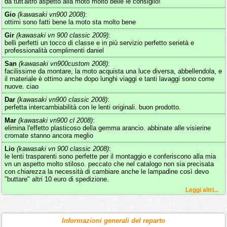
da tutt'altro aspetto alla moto molto belle le consiglio!
Gio
(kawasaki vn900 2008)
:
ottimi sono fatti bene la moto sta molto bene
Gir
(kawasaki vn 900 classic 2009)
:
belli perfetti un tocco di classe e in più servizio perfetto serietà e
professionalità complimenti daniel
San
(kawasaki vn900custom 2008)
:
facilissime da montare, la moto acquista una luce diversa, abbellendola, e
il materiale è ottimo anche dopo lunghi viaggi e tanti lavaggi sono come
nuove. ciao
Dar
(kawasaki vn900 classic 2008)
:
perfetta intercambiabilità con le lenti originali. buon prodotto.
Mar
(kawasaki vn900 cl 2008)
:
elimina l'effetto plasticoso della gemma arancio. abbinate alle visierine
cromate stanno ancora meglio
Lio
(kawasaki vn 900 classic 2008)
:
le lenti trasparenti sono perfette per il montaggio e conferiscono alla mia
vn un aspetto molto stiloso. peccato che nel catalogo non sia precisata
con chiarezza la necessità di cambiare anche le lampadine così devo
"buttare" altri 10 euro di spedizione.
Leggi altri...
Informazioni generali del reparto