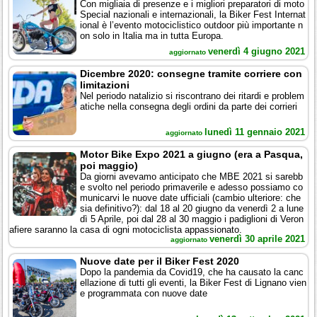
Con migliaia di presenze e i migliori preparatori di moto
Special nazionali e internazionali, la Biker Fest Internat
ional è l’evento motociclistico outdoor più importante n
on solo in Italia ma in tutta Europa.
venerdì 4 giugno 2021
aggiornato
Dicembre 2020: consegne tramite corriere con
limitazioni
Nel periodo natalizio si riscontrano dei ritardi e problem
atiche nella consegna degli ordini da parte dei corrieri
lunedì 11 gennaio 2021
aggiornato
Motor Bike Expo 2021 a giugno (era a Pasqua,
poi maggio)
Da giorni avevamo anticipato che MBE 2021 si sarebb
e svolto nel periodo primaverile e adesso possiamo co
municarvi le nuove date ufficiali (cambio ulteriore: che
sia definitivo?): dal 18 al 20 giugno da venerdì 2 a lune
dì 5 Aprile, poi dal 28 al 30 maggio i padiglioni di Veron
afiere saranno la casa di ogni motociclista appassionato.
venerdì 30 aprile 2021
aggiornato
Nuove date per il Biker Fest 2020
Dopo la pandemia da Covid19, che ha causato la canc
ellazione di tutti gli eventi, la Biker Fest di Lignano vien
e programmata con nuove date