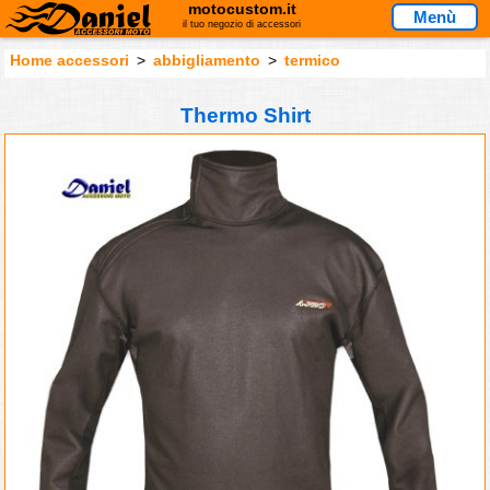
motocustom.it
Menù
il tuo negozio di accessori
Home accessori
>
abbigliamento
>
termico
Thermo Shirt