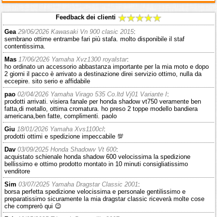
Feedback dei clienti
Gea
29/06/2026 Kawasaki Vn 900 clasic 2015
:
sembrano ottime entrambe fari più stafa. molto disponibile il staf
contentissima.
Mas
17/06/2026 Yamaha Xvz1300 royalstar
:
ho ordinato un accessorio abbastanza importante per la mia moto e dopo
2 giorni il pacco è arrivato a destinazione direi servizio ottimo, nulla da
eccepire. sito serio e affidabile
pao
02/04/2026 Yamaha Virago 535 Co.ltd Vj01 Variante I
:
prodotti arrivati. visiera fanale per honda shadow vt750 veramente ben
fatta,di metallo, ottima cromatura. ho preso 2 toppe modello bandiera
americana,ben fatte, complimenti. paolo
Giu
18/01/2026 Yamaha Xvs1100cl
:
prodotti ottimi e spedizione impeccabile 💯
Dav
03/09/2025 Honda Shadowv Vt 600
:
acquistato schienale honda shadow 600 velocissima la spedizione
bellissimo e ottimo prodotto montato in 10 minuti consigliatissimo
venditore
Sim
03/07/2025 Yamaha Dragstar Classic 2001
:
borsa perfetta spedizione velocissima e personale gentilissimo e
preparatissimo sicuramente la mia dragstar classic riceverà molte cose
che comprerò qui 😉