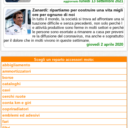
lunedì 13 settembre 2021
aggiornato
Zanardi: ripartiamo per costruire una vita migli
ore per ognuno di noi
In tutto il mondo, la società si trova ad affrontare una si
tuazione difficile e senza precedenti, non solo perché l
e attività produttive sono ferme in molti settori e perché
le persone sono esortate a rimanere a casa per preveni
re la diffusione del coronavirus, ma anche e soprattutto
per il dolore che in molti vivono in queste settimane.
giovedì 2 aprile 2020
Scegli un reparto accessori moto:
abbigliamento
ammortizzatori
borse
cataloghi
cavi
cerchi ruote
conta km e giri
copriradiatori
emblemi ed adesivi
fari
filtri