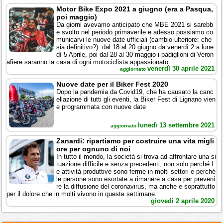
Motor Bike Expo 2021 a giugno (era a Pasqua,
poi maggio)
Da giorni avevamo anticipato che MBE 2021 si sarebb
e svolto nel periodo primaverile e adesso possiamo co
municarvi le nuove date ufficiali (cambio ulteriore: che
sia definitivo?): dal 18 al 20 giugno da venerdì 2 a lune
dì 5 Aprile, poi dal 28 al 30 maggio i padiglioni di Veron
afiere saranno la casa di ogni motociclista appassionato.
venerdì 30 aprile 2021
aggiornato
Nuove date per il Biker Fest 2020
Dopo la pandemia da Covid19, che ha causato la canc
ellazione di tutti gli eventi, la Biker Fest di Lignano vien
e programmata con nuove date
lunedì 13 settembre 2021
aggiornato
Zanardi: ripartiamo per costruire una vita migli
ore per ognuno di noi
In tutto il mondo, la società si trova ad affrontare una si
tuazione difficile e senza precedenti, non solo perché l
e attività produttive sono ferme in molti settori e perché
le persone sono esortate a rimanere a casa per preveni
re la diffusione del coronavirus, ma anche e soprattutto
per il dolore che in molti vivono in queste settimane.
giovedì 2 aprile 2020