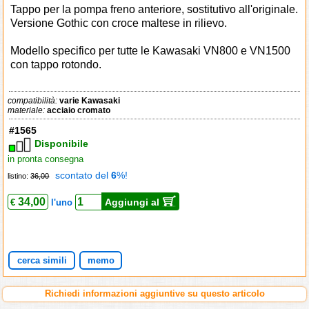
Tappo per la pompa freno anteriore, sostitutivo all'originale.
Versione Gothic con croce maltese in rilievo.
Modello specifico per tutte le Kawasaki VN800 e VN1500
con tappo rotondo.
compatibilità:
varie Kawasaki
materiale:
acciaio cromato
#1565
Disponibile
in pronta consegna
scontato del
6
%!
listino:
36,00
34,00
Aggiungi al
€
l'uno
cerca simili
memo
Richiedi informazioni aggiuntive su questo articolo