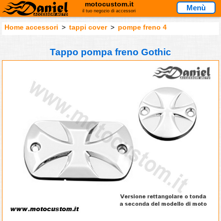
motocustom.it
Menù
il tuo negozio di accessori
Home accessori
>
tappi cover
>
pompe freno 4
Tappo pompa freno Gothic