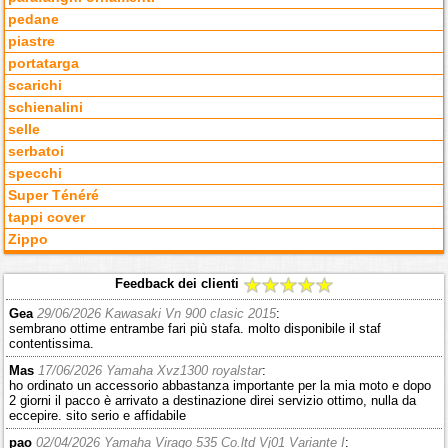
pedane
piastre
portatarga
scarichi
schienalini
selle
serbatoi
specchi
Super Ténéré
tappi cover
Zippo
Feedback dei clienti
Gea
29/06/2026 Kawasaki Vn 900 clasic 2015
:
sembrano ottime entrambe fari più stafa. molto disponibile il staf
contentissima.
Mas
17/06/2026 Yamaha Xvz1300 royalstar
:
ho ordinato un accessorio abbastanza importante per la mia moto e dopo
2 giorni il pacco è arrivato a destinazione direi servizio ottimo, nulla da
eccepire. sito serio e affidabile
pao
02/04/2026 Yamaha Virago 535 Co.ltd Vj01 Variante I
: