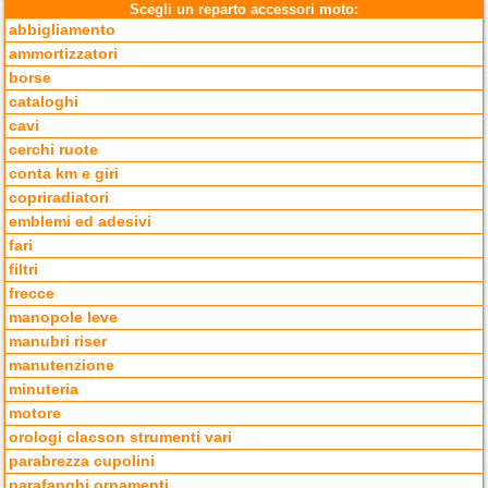
Scegli un reparto accessori moto:
abbigliamento
ammortizzatori
borse
cataloghi
cavi
cerchi ruote
conta km e giri
copriradiatori
emblemi ed adesivi
fari
filtri
frecce
manopole leve
manubri riser
manutenzione
minuteria
motore
orologi clacson strumenti vari
parabrezza cupolini
parafanghi ornamenti