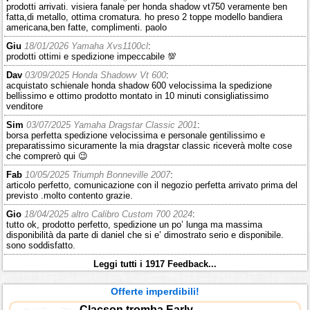
prodotti arrivati. visiera fanale per honda shadow vt750 veramente ben
fatta,di metallo, ottima cromatura. ho preso 2 toppe modello bandiera
americana,ben fatte, complimenti. paolo
Giu
18/01/2026 Yamaha Xvs1100cl
:
prodotti ottimi e spedizione impeccabile 💯
Dav
03/09/2025 Honda Shadowv Vt 600
:
acquistato schienale honda shadow 600 velocissima la spedizione
bellissimo e ottimo prodotto montato in 10 minuti consigliatissimo
venditore
Sim
03/07/2025 Yamaha Dragstar Classic 2001
:
borsa perfetta spedizione velocissima e personale gentilissimo e
preparatissimo sicuramente la mia dragstar classic riceverà molte cose
che comprerò qui 😉
Fab
10/05/2025 Triumph Bonneville 2007
:
articolo perfetto, comunicazione con il negozio perfetta arrivato prima del
previsto .molto contento grazie.
Gio
18/04/2025 altro Calibro Custom 700 2024
:
tutto ok, prodotto perfetto, spedizione un po’ lunga ma massima
disponibilità da parte di daniel che si e’ dimostrato serio e disponibile.
sono soddisfatto.
Leggi tutti i 1917 Feedback...
Offerte imperdibili!
Clacson tromba Early