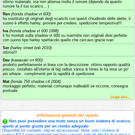
ottimo materiale, ma non attenua molto il rumore (dipende da quanto
rumore fa il tuo scarico... )
Ren
(honda shadow vt 600)
:
ho sostituito gli originali degli scarichi con questi chiudendo delle alette, il
suono è effetto harley, provare per credere, spedizione tempestiva!!!
Iva
(honda shadow vt 600 1998)
:
li ho montati sulla shadow vt 600 su marmitte non originali direi perfette
con suono tipo harley spettacolo quello che cercavo grazie ivan
Ser
(harley street bob 2010)
:
ottimo!!!
Dav
(kawasaki vn 900)
:
prodotto perfettamente in linea con la descrizione. ottimo rapporto qualità
prezzo. installato all'interno di big radius vance & hines le ha rese un po'
più urbane.. complimenti per la rapidità di spedizione
Mat
(honda 750 shadow c4 2004)
:
montaggio perfetto, materiali comunque malleabili se occorre, consegna
puntuale.
Leggi altri...
Informazioni generali del reparto
Non puoi possedere una moto senza un buon sistema di scarico,
aperto al punto giusto per un rombo adeguato
Disponibili kit completi, slip-on ed accessori. Nota: solo i sistemi di
scarico K0-2 sono omologati (esclusi i racing); tutti gli altri kit di scarico o