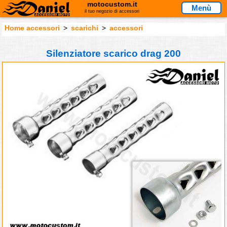
motocustom.it
Menù
il tuo negozio di accessori
Home accessori
>
scarichi
>
accessori
Silenziatore scarico drag 200