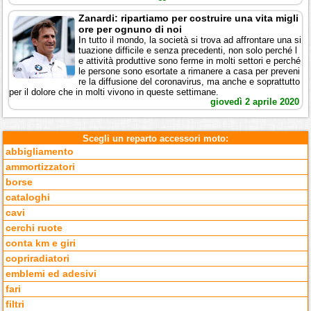
Zanardi: ripartiamo per costruire una vita migli
ore per ognuno di noi
In tutto il mondo, la società si trova ad affrontare una si
tuazione difficile e senza precedenti, non solo perché l
e attività produttive sono ferme in molti settori e perché
le persone sono esortate a rimanere a casa per preveni
re la diffusione del coronavirus, ma anche e soprattutto
per il dolore che in molti vivono in queste settimane.
giovedì 2 aprile 2020
Scegli un reparto accessori moto:
abbigliamento
ammortizzatori
borse
cataloghi
cavi
cerchi ruote
conta km e giri
copriradiatori
emblemi ed adesivi
fari
filtri