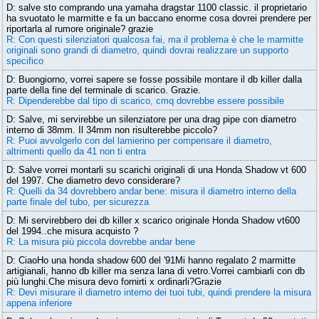
D: salve sto comprando una yamaha dragstar 1100 classic. il proprietario
ha svuotato le marmitte e fa un baccano enorme cosa dovrei prendere per
riportarla al rumore originale? grazie
R: Con questi silenziatori qualcosa fai, ma il problema è che le marmitte
originali sono grandi di diametro, quindi dovrai realizzare un supporto
specifico
D: Buongiorno, vorrei sapere se fosse possibile montare il db killer dalla
parte della fine del terminale di scarico. Grazie.
R: Dipenderebbe dal tipo di scarico, cmq dovrebbe essere possibile
D: Salve, mi servirebbe un silenziatore per una drag pipe con diametro
interno di 38mm. Il 34mm non risulterebbe piccolo?
R: Puoi avvolgerlo con del lamierino per compensare il diametro,
altrimenti quello da 41 non ti entra
D: Salve vorrei montarli su scarichi originali di una Honda Shadow vt 600
del 1997. Che diametro devo considerare?
R: Quelli da 34 dovrebbero andar bene: misura il diametro interno della
parte finale del tubo, per sicurezza
D: Mi servirebbero dei db killer x scarico originale Honda Shadow vt600
del 1994..che misura acquisto ?
R: La misura più piccola dovrebbe andar bene
D: CiaoHo una honda shadow 600 del '91Mi hanno regalato 2 marmitte
artigianali, hanno db killer ma senza lana di vetro.Vorrei cambiarli con db
più lunghi.Che misura devo fornirti x ordinarli?Grazie
R: Devi misurare il diametro interno dei tuoi tubi, quindi prendere la misura
appena inferiore