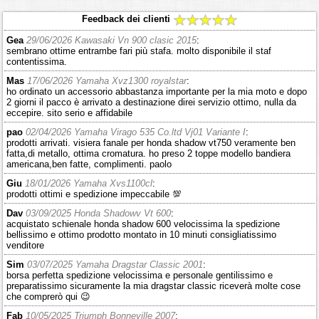
Feedback dei clienti
Gea
29/06/2026 Kawasaki Vn 900 clasic 2015
:
sembrano ottime entrambe fari più stafa. molto disponibile il staf
contentissima.
Mas
17/06/2026 Yamaha Xvz1300 royalstar
:
ho ordinato un accessorio abbastanza importante per la mia moto e dopo
2 giorni il pacco è arrivato a destinazione direi servizio ottimo, nulla da
eccepire. sito serio e affidabile
pao
02/04/2026 Yamaha Virago 535 Co.ltd Vj01 Variante I
:
prodotti arrivati. visiera fanale per honda shadow vt750 veramente ben
fatta,di metallo, ottima cromatura. ho preso 2 toppe modello bandiera
americana,ben fatte, complimenti. paolo
Giu
18/01/2026 Yamaha Xvs1100cl
:
prodotti ottimi e spedizione impeccabile 💯
Dav
03/09/2025 Honda Shadowv Vt 600
:
acquistato schienale honda shadow 600 velocissima la spedizione
bellissimo e ottimo prodotto montato in 10 minuti consigliatissimo
venditore
Sim
03/07/2025 Yamaha Dragstar Classic 2001
:
borsa perfetta spedizione velocissima e personale gentilissimo e
preparatissimo sicuramente la mia dragstar classic riceverà molte cose
che comprerò qui 😉
Fab
10/05/2025 Triumph Bonneville 2007
: