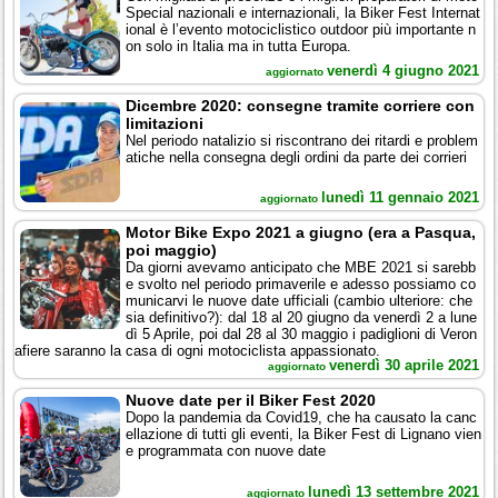
Special nazionali e internazionali, la Biker Fest Internat
ional è l’evento motociclistico outdoor più importante n
on solo in Italia ma in tutta Europa.
venerdì 4 giugno 2021
aggiornato
Dicembre 2020: consegne tramite corriere con
limitazioni
Nel periodo natalizio si riscontrano dei ritardi e problem
atiche nella consegna degli ordini da parte dei corrieri
lunedì 11 gennaio 2021
aggiornato
Motor Bike Expo 2021 a giugno (era a Pasqua,
poi maggio)
Da giorni avevamo anticipato che MBE 2021 si sarebb
e svolto nel periodo primaverile e adesso possiamo co
municarvi le nuove date ufficiali (cambio ulteriore: che
sia definitivo?): dal 18 al 20 giugno da venerdì 2 a lune
dì 5 Aprile, poi dal 28 al 30 maggio i padiglioni di Veron
afiere saranno la casa di ogni motociclista appassionato.
venerdì 30 aprile 2021
aggiornato
Nuove date per il Biker Fest 2020
Dopo la pandemia da Covid19, che ha causato la canc
ellazione di tutti gli eventi, la Biker Fest di Lignano vien
e programmata con nuove date
lunedì 13 settembre 2021
aggiornato