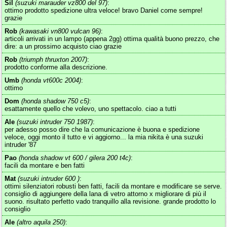
Sil
(suzuki marauder vz800 del 97)
:
ottimo prodotto spedizione ultra veloce! bravo Daniel come sempre!
grazie
Rob
(kawasaki vn800 vulcan 96)
:
articoli arrivati in un lampo (appena 2gg) ottima qualità buono prezzo, che
dire: a un prossimo acquisto ciao grazie
Rob
(triumph thruxton 2007)
:
prodotto conforme alla descrizione.
Umb
(honda vt600c 2004)
:
ottimo
Dom
(honda shadow 750 c5)
:
esattamente quello che volevo, uno spettacolo. ciao a tutti
Ale
(suzuki intruder 750 1987)
:
per adesso posso dire che la comunicazione è buona e spedizione
veloce, oggi monto il tutto e vi aggiorno... la mia nikita è una suzuki
intruder '87
Pao
(honda shadow vt 600 / gilera 200 t4c)
:
facili da montare e ben fatti
Mat
(suzuki intruder 600 )
:
ottimi silenziatori robusti ben fatti, facili da montare e modificare se serve.
consiglio di aggiungere della lana di vetro attorno x migliorare di più il
suono. risultato perfetto vado tranquillo alla revisione. grande prodotto lo
consiglio
Ale
(altro aquila 250)
: