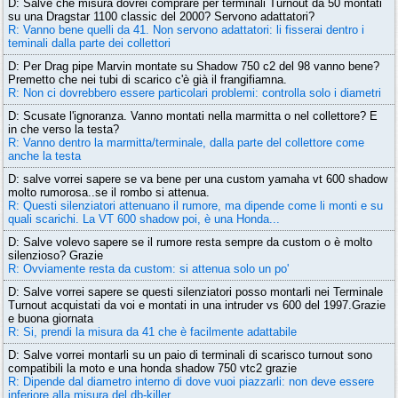
D: Salve che misura dovrei comprare per terminali Turnout da 50 montati
su una Dragstar 1100 classic del 2000? Servono adattatori?
R: Vanno bene quelli da 41. Non servono adattatori: li fisserai dentro i
teminali dalla parte dei collettori
D: Per Drag pipe Marvin montate su Shadow 750 c2 del 98 vanno bene?
Premetto che nei tubi di scarico c'è già il frangifiamna.
R: Non ci dovrebbero essere particolari problemi: controlla solo i diametri
D: Scusate l'ignoranza. Vanno montati nella marmitta o nel collettore? E
in che verso la testa?
R: Vanno dentro la marmitta/terminale, dalla parte del collettore come
anche la testa
D: salve vorrei sapere se va bene per una custom yamaha vt 600 shadow
molto rumorosa..se il rombo si attenua.
R: Questi silenziatori attenuano il rumore, ma dipende come li monti e su
quali scarichi. La VT 600 shadow poi, è una Honda...
D: Salve volevo sapere se il rumore resta sempre da custom o è molto
silenzioso? Grazie
R: Ovviamente resta da custom: si attenua solo un po'
D: Salve vorrei sapere se questi silenziatori posso montarli nei Terminale
Turnout acquistati da voi e montati in una intruder vs 600 del 1997.Grazie
e buona giornata
R: Si, prendi la misura da 41 che è facilmente adattabile
D: Salve vorrei montarli su un paio di terminali di scarisco turnout sono
compatibili la moto e una honda shadow 750 vtc2 grazie
R: Dipende dal diametro interno di dove vuoi piazzarli: non deve essere
inferiore alla misura del db-killer