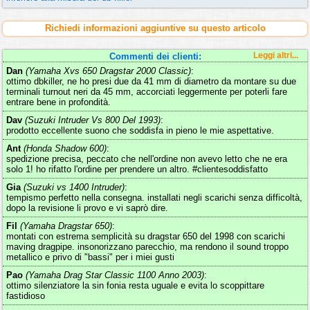
Richiedi informazioni aggiuntive su questo articolo
Commenti dei clienti:
Leggi altri...
Dan
(Yamaha Xvs 650 Dragstar 2000 Classic)
:
ottimo dbkiller, ne ho presi due da 41 mm di diametro da montare su due
terminali turnout neri da 45 mm, accorciati leggermente per poterli fare
entrare bene in profondità.
Dav
(Suzuki Intruder Vs 800 Del 1993)
:
prodotto eccellente suono che soddisfa in pieno le mie aspettative.
Ant
(Honda Shadow 600)
:
spedizione precisa, peccato che nell'ordine non avevo letto che ne era
solo 1! ho rifatto l'ordine per prendere un altro. #clientesoddisfatto
Gia
(Suzuki vs 1400 Intruder)
:
tempismo perfetto nella consegna. installati negli scarichi senza difficoltà,
dopo la revisione li provo e vi saprò dire.
Fil
(Yamaha Dragstar 650)
:
montati con estrema semplicità su dragstar 650 del 1998 con scarichi
maving dragpipe. insonorizzano parecchio, ma rendono il sound troppo
metallico e privo di "bassi" per i miei gusti
Pao
(Yamaha Drag Star Classic 1100 Anno 2003)
:
ottimo silenziatore la sin fonia resta uguale e evita lo scoppittare
fastidioso