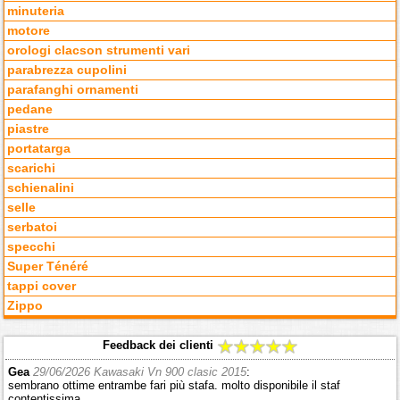
minuteria
motore
orologi clacson strumenti vari
parabrezza cupolini
parafanghi ornamenti
pedane
piastre
portatarga
scarichi
schienalini
selle
serbatoi
specchi
Super Ténéré
tappi cover
Zippo
Feedback dei clienti
Gea
29/06/2026 Kawasaki Vn 900 clasic 2015
:
sembrano ottime entrambe fari più stafa. molto disponibile il staf
contentissima.