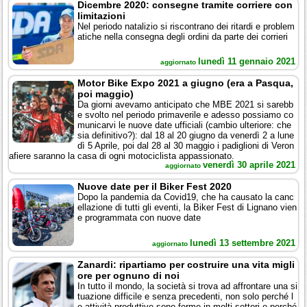
Dicembre 2020: consegne tramite corriere con
limitazioni
Nel periodo natalizio si riscontrano dei ritardi e problem
atiche nella consegna degli ordini da parte dei corrieri
lunedì 11 gennaio 2021
aggiornato
Motor Bike Expo 2021 a giugno (era a Pasqua,
poi maggio)
Da giorni avevamo anticipato che MBE 2021 si sarebb
e svolto nel periodo primaverile e adesso possiamo co
municarvi le nuove date ufficiali (cambio ulteriore: che
sia definitivo?): dal 18 al 20 giugno da venerdì 2 a lune
dì 5 Aprile, poi dal 28 al 30 maggio i padiglioni di Veron
afiere saranno la casa di ogni motociclista appassionato.
venerdì 30 aprile 2021
aggiornato
Nuove date per il Biker Fest 2020
Dopo la pandemia da Covid19, che ha causato la canc
ellazione di tutti gli eventi, la Biker Fest di Lignano vien
e programmata con nuove date
lunedì 13 settembre 2021
aggiornato
Zanardi: ripartiamo per costruire una vita migli
ore per ognuno di noi
In tutto il mondo, la società si trova ad affrontare una si
tuazione difficile e senza precedenti, non solo perché l
e attività produttive sono ferme in molti settori e perché