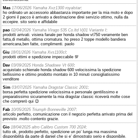
Mas
17/06/2026 Yamaha Xvz1300 royalstar
:
ho ordinato un accessorio abbastanza importante per la mia moto e dopo
2 giorni il pacco è arrivato a destinazione direi servizio ottimo, nulla da
eccepire. sito serio e affidabile
pao
02/04/2026 Yamaha Virago 535 Co.ltd Vj01 Variante I
:
prodotti arrivati. visiera fanale per honda shadow vt750 veramente ben
fatta,di metallo, ottima cromatura. ho preso 2 toppe modello bandiera
americana,ben fatte, complimenti. paolo
Giu
18/01/2026 Yamaha Xvs1100cl
:
prodotti ottimi e spedizione impeccabile 💯
Dav
03/09/2025 Honda Shadowv Vt 600
:
acquistato schienale honda shadow 600 velocissima la spedizione
bellissimo e ottimo prodotto montato in 10 minuti consigliatissimo
venditore
Sim
03/07/2025 Yamaha Dragstar Classic 2001
:
borsa perfetta spedizione velocissima e personale gentilissimo e
preparatissimo sicuramente la mia dragstar classic riceverà molte cose
che comprerò qui 😉
Fab
10/05/2025 Triumph Bonneville 2007
:
articolo perfetto, comunicazione con il negozio perfetta arrivato prima del
previsto .molto contento grazie.
Gio
18/04/2025 altro Calibro Custom 700 2024
:
tutto ok, prodotto perfetto, spedizione un po’ lunga ma massima
disponibilità da parte di daniel che si e’ dimostrato serio e disponibile.