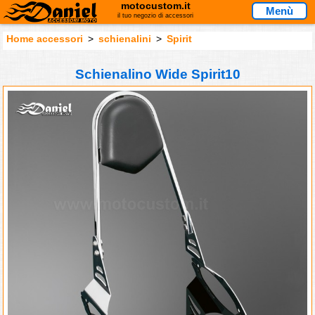
motocustom.it
Menù
il tuo negozio di accessori
Home accessori
>
schienalini
>
Spirit
Schienalino Wide Spirit10