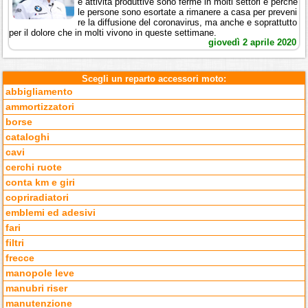
e attività produttive sono ferme in molti settori e perché
le persone sono esortate a rimanere a casa per preveni
re la diffusione del coronavirus, ma anche e soprattutto
per il dolore che in molti vivono in queste settimane.
giovedì 2 aprile 2020
Scegli un reparto accessori moto:
abbigliamento
ammortizzatori
borse
cataloghi
cavi
cerchi ruote
conta km e giri
copriradiatori
emblemi ed adesivi
fari
filtri
frecce
manopole leve
manubri riser
manutenzione