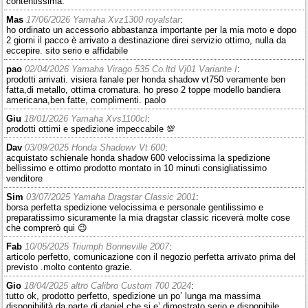
contentissima.
Mas
17/06/2026 Yamaha Xvz1300 royalstar
:
ho ordinato un accessorio abbastanza importante per la mia moto e dopo
2 giorni il pacco è arrivato a destinazione direi servizio ottimo, nulla da
eccepire. sito serio e affidabile
pao
02/04/2026 Yamaha Virago 535 Co.ltd Vj01 Variante I
:
prodotti arrivati. visiera fanale per honda shadow vt750 veramente ben
fatta,di metallo, ottima cromatura. ho preso 2 toppe modello bandiera
americana,ben fatte, complimenti. paolo
Giu
18/01/2026 Yamaha Xvs1100cl
:
prodotti ottimi e spedizione impeccabile 💯
Dav
03/09/2025 Honda Shadowv Vt 600
:
acquistato schienale honda shadow 600 velocissima la spedizione
bellissimo e ottimo prodotto montato in 10 minuti consigliatissimo
venditore
Sim
03/07/2025 Yamaha Dragstar Classic 2001
:
borsa perfetta spedizione velocissima e personale gentilissimo e
preparatissimo sicuramente la mia dragstar classic riceverà molte cose
che comprerò qui 😉
Fab
10/05/2025 Triumph Bonneville 2007
:
articolo perfetto, comunicazione con il negozio perfetta arrivato prima del
previsto .molto contento grazie.
Gio
18/04/2025 altro Calibro Custom 700 2024
:
tutto ok, prodotto perfetto, spedizione un po’ lunga ma massima
disponibilità da parte di daniel che si e’ dimostrato serio e disponibile.