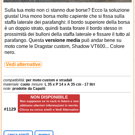
Sulla tua moto non ci stanno due borse? Ecco la soluzione
giusta! Una mono borsa molto capiente che si fissa sulla
staffa laterale dei parafanghi: il bordo superiore della borsa
è un doppio strato, quindi basta forare il bordo stesso in
prossimità dei bulloni della staffa laterale e fissare il tutto al
parafango. Questa
versione media
può andar bene su
moto come le Dragstar custom, Shadow VT600... Colore
nero.
Vedi alternative
compatibilità:
per moto custom e stradali
materiale:
cuoio
misure:
L 35 x P 14 x A 35 cm - 17 litri
note:
prodotte da Capatti
NON DISPONIBILE
Non sappiamo se lo sarà in futuro e non
abbiamo ulteriori informazioni in merito.
#1129
Clicca su cerca simili o Vedi Alternative
cerca simili
memo