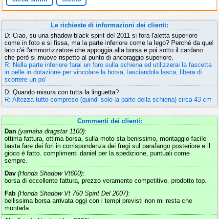
Le richieste di informazioni dei clienti:
D: Ciao, su una shadow black spirit del 2011 si fora l'aletta superiore
come in foto e si fissa, ma la parte inferiore come la lego? Perché da quel
lato c'é l'ammortizzatore che appoggia alla borsa e poi sotto il cardano
che però si muove rispetto al punto di ancoraggio superiore.
R: Nella parte inferiore farai un foro sulla schiena ed utilizzerai la fascetta
in pelle in dotazione per vincolare la borsa, lasciandola lasca, libera di
scorrere un po'
D: Quando misura con tutta la linguetta?
R: Altezza tutto compreso (quindi solo la parte della schiena) circa 43 cm
Commenti dei clienti:
Dan
(yamaha dragstar 1100)
:
ottima fattura, ottima borsa, sulla moto sta benissimo, montaggio facile
basta fare dei fori in corrispondenza dei fregi sul parafango posteriore e il
gioco è fatto. complimenti daniel per la spedizione, puntuali come
sempre.
Dav
(Honda Shadow Vt600)
:
borsa di eccellente fattura, prezzo veramente competitivo. prodotto top.
Fab
(Honda Shadow Vt 750 Spirit Del 2007)
:
bellissima borsa arrivata oggi con i tempi previsti non mi resta che
montarla