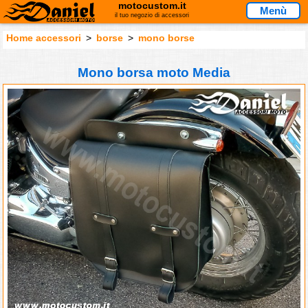
motocustom.it
Menù
il tuo negozio di accessori
Home accessori
>
borse
>
mono borse
Mono borsa moto Media