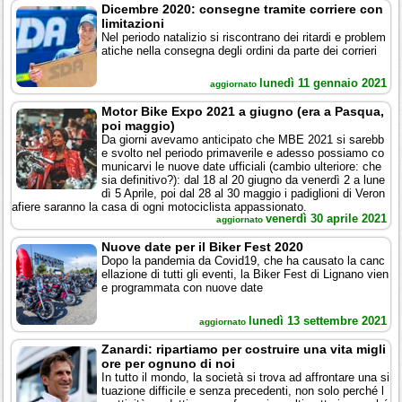
Dicembre 2020: consegne tramite corriere con
limitazioni
Nel periodo natalizio si riscontrano dei ritardi e problem
atiche nella consegna degli ordini da parte dei corrieri
lunedì 11 gennaio 2021
aggiornato
Motor Bike Expo 2021 a giugno (era a Pasqua,
poi maggio)
Da giorni avevamo anticipato che MBE 2021 si sarebb
e svolto nel periodo primaverile e adesso possiamo co
municarvi le nuove date ufficiali (cambio ulteriore: che
sia definitivo?): dal 18 al 20 giugno da venerdì 2 a lune
dì 5 Aprile, poi dal 28 al 30 maggio i padiglioni di Veron
afiere saranno la casa di ogni motociclista appassionato.
venerdì 30 aprile 2021
aggiornato
Nuove date per il Biker Fest 2020
Dopo la pandemia da Covid19, che ha causato la canc
ellazione di tutti gli eventi, la Biker Fest di Lignano vien
e programmata con nuove date
lunedì 13 settembre 2021
aggiornato
Zanardi: ripartiamo per costruire una vita migli
ore per ognuno di noi
In tutto il mondo, la società si trova ad affrontare una si
tuazione difficile e senza precedenti, non solo perché l