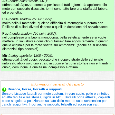
Ale
(honda black widow 2001)
:
ottima qualità/prezzo comoda per l'uso di tutti i giorni. da applicare alla
moto con supporto d'acciaio, io mi sono fatto fare una staffa dal fabbro,
ed è perfetta.
Pie
(honda shadow vt750c 1999)
:
molto bello il materiale. qualche difficoltà di montaggio superata con
l'utilizzo di bulloni diversi rispetto a quelli in dotazione del salvabisacce
Pao
(honda shadow 750 spirit 2007)
:
nel complesso una buona monoborsa, bella esteticamente se si vuole
mettere un salvaborse consiglio di farselo fare appositamente in quanto
quello originale per la moto sbatte sull'ammortizz. (anche se si unsano
distanziali tipo boccole!)
Mir
(harley sportster 1200 r 2005)
:
ottima qualità del cuoio, peccato che il doppio strato dello schienale
rinforzato abbia solo uno strato in cuoio e l'altro in stoffa e non entrambi in
cuoio, comunque la qualità nel complesso è ottima.
Informazioni generali del reparto
Bisacce, borse, borselli e supporti.
Borse e bisacce laterali per moto custom: in vero cuoio, pelle o sintetico
ad alta tenuta e resistenza, rigide in ABS. Borselli porta attrezzi, capienti
borse singole da posizionare sul lato della moto o sullo schienalino per
carichi aggiuntivi. Trovi anche supporti, telaietti ed accessori vari.