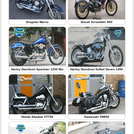
Dragstar Marco
Ducati Scrambler 800
Harley Davidson Sportster 1200 Blu
Harley Davidson Softail Deuce 1450
Honda Shadow VT750
Kawasaki VN900