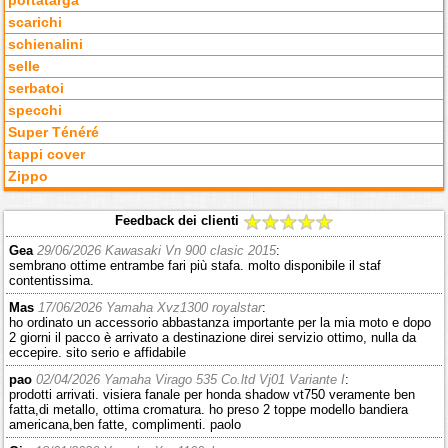
portatarga
scarichi
schienalini
selle
serbatoi
specchi
Super Ténéré
tappi cover
Zippo
Feedback dei clienti
Gea
29/06/2026 Kawasaki Vn 900 clasic 2015
:
sembrano ottime entrambe fari più stafa. molto disponibile il staf
contentissima.
Mas
17/06/2026 Yamaha Xvz1300 royalstar
:
ho ordinato un accessorio abbastanza importante per la mia moto e dopo
2 giorni il pacco è arrivato a destinazione direi servizio ottimo, nulla da
eccepire. sito serio e affidabile
pao
02/04/2026 Yamaha Virago 535 Co.ltd Vj01 Variante I
:
prodotti arrivati. visiera fanale per honda shadow vt750 veramente ben
fatta,di metallo, ottima cromatura. ho preso 2 toppe modello bandiera
americana,ben fatte, complimenti. paolo