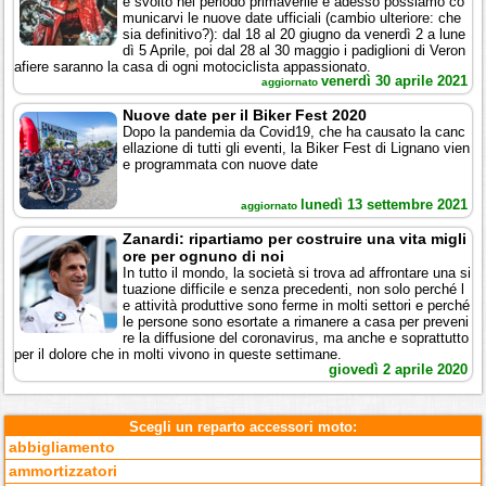
e svolto nel periodo primaverile e adesso possiamo co
municarvi le nuove date ufficiali (cambio ulteriore: che
sia definitivo?): dal 18 al 20 giugno da venerdì 2 a lune
dì 5 Aprile, poi dal 28 al 30 maggio i padiglioni di Veron
afiere saranno la casa di ogni motociclista appassionato.
venerdì 30 aprile 2021
aggiornato
Nuove date per il Biker Fest 2020
Dopo la pandemia da Covid19, che ha causato la canc
ellazione di tutti gli eventi, la Biker Fest di Lignano vien
e programmata con nuove date
lunedì 13 settembre 2021
aggiornato
Zanardi: ripartiamo per costruire una vita migli
ore per ognuno di noi
In tutto il mondo, la società si trova ad affrontare una si
tuazione difficile e senza precedenti, non solo perché l
e attività produttive sono ferme in molti settori e perché
le persone sono esortate a rimanere a casa per preveni
re la diffusione del coronavirus, ma anche e soprattutto
per il dolore che in molti vivono in queste settimane.
giovedì 2 aprile 2020
Scegli un reparto accessori moto:
abbigliamento
ammortizzatori