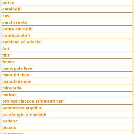
borse
cataloghi
cavi
cerchi ruote
conta km e giri
copriradiatori
emblemi ed adesivi
fari
filtri
frecce
manopole leve
manubri riser
manutenzione
minuteria
motore
orologi clacson strumenti vari
parabrezza cupolini
parafanghi ornamenti
pedane
piastre