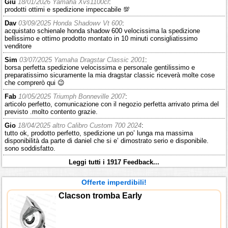
Giu
18/01/2026 Yamaha Xvs1100cl
:
prodotti ottimi e spedizione impeccabile 💯
Dav
03/09/2025 Honda Shadowv Vt 600
:
acquistato schienale honda shadow 600 velocissima la spedizione
bellissimo e ottimo prodotto montato in 10 minuti consigliatissimo
venditore
Sim
03/07/2025 Yamaha Dragstar Classic 2001
:
borsa perfetta spedizione velocissima e personale gentilissimo e
preparatissimo sicuramente la mia dragstar classic riceverà molte cose
che comprerò qui 😉
Fab
10/05/2025 Triumph Bonneville 2007
:
articolo perfetto, comunicazione con il negozio perfetta arrivato prima del
previsto .molto contento grazie.
Gio
18/04/2025 altro Calibro Custom 700 2024
:
tutto ok, prodotto perfetto, spedizione un po’ lunga ma massima
disponibilità da parte di daniel che si e’ dimostrato serio e disponibile.
sono soddisfatto.
Leggi tutti i 1917 Feedback...
Offerte imperdibili!
Clacson tromba Early