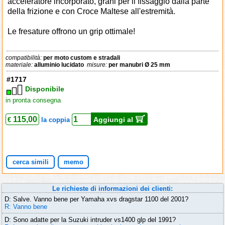
acceleratore incorporato, grani per il fissaggio dalla parte
della frizione e con Croce Maltese all'estremità.
Le fresature offrono un grip ottimale!
compatibilità:
per moto custom e stradali
materiale:
alluminio lucidato
misure:
per manubri Ø 25 mm
#1717
Disponibile
in pronta consegna
115,00
Aggiungi al
€
la coppia
cerca simili
memo
Le richieste di informazioni dei clienti:
D: Salve. Vanno bene per Yamaha xvs dragstar 1100 del 2001?
R: Vanno bene
D: Sono adatte per la Suzuki intruder vs1400 glp del 1991?