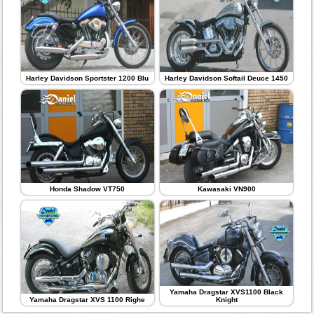
Harley Davidson Sportster 1200 Blu
Harley Davidson Softail Deuce 1450
Honda Shadow VT750
Kawasaki VN900
Yamaha Dragstar XVS1100 Black
Yamaha Dragstar XVS 1100 Righe
Knight