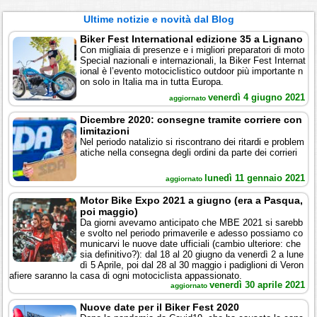
Ultime notizie e novità dal Blog
Biker Fest International edizione 35 a Lignano
Con migliaia di presenze e i migliori preparatori di moto
Special nazionali e internazionali, la Biker Fest Internat
ional è l’evento motociclistico outdoor più importante n
on solo in Italia ma in tutta Europa.
venerdì 4 giugno 2021
aggiornato
Dicembre 2020: consegne tramite corriere con
limitazioni
Nel periodo natalizio si riscontrano dei ritardi e problem
atiche nella consegna degli ordini da parte dei corrieri
lunedì 11 gennaio 2021
aggiornato
Motor Bike Expo 2021 a giugno (era a Pasqua,
poi maggio)
Da giorni avevamo anticipato che MBE 2021 si sarebb
e svolto nel periodo primaverile e adesso possiamo co
municarvi le nuove date ufficiali (cambio ulteriore: che
sia definitivo?): dal 18 al 20 giugno da venerdì 2 a lune
dì 5 Aprile, poi dal 28 al 30 maggio i padiglioni di Veron
afiere saranno la casa di ogni motociclista appassionato.
venerdì 30 aprile 2021
aggiornato
Nuove date per il Biker Fest 2020