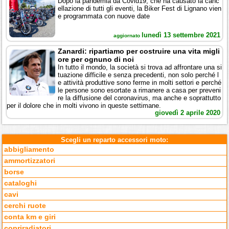
Dopo la pandemia da Covid19, che ha causato la canc
ellazione di tutti gli eventi, la Biker Fest di Lignano vien
e programmata con nuove date
lunedì 13 settembre 2021
aggiornato
Zanardi: ripartiamo per costruire una vita migli
ore per ognuno di noi
In tutto il mondo, la società si trova ad affrontare una si
tuazione difficile e senza precedenti, non solo perché l
e attività produttive sono ferme in molti settori e perché
le persone sono esortate a rimanere a casa per preveni
re la diffusione del coronavirus, ma anche e soprattutto
per il dolore che in molti vivono in queste settimane.
giovedì 2 aprile 2020
Scegli un reparto accessori moto:
abbigliamento
ammortizzatori
borse
cataloghi
cavi
cerchi ruote
conta km e giri
copriradiatori