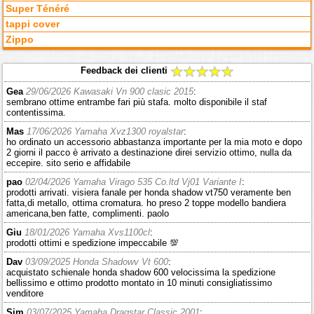
Super Ténéré
tappi cover
Zippo
Feedback dei clienti
Gea
29/06/2026 Kawasaki Vn 900 clasic 2015
:
sembrano ottime entrambe fari più stafa. molto disponibile il staf
contentissima.
Mas
17/06/2026 Yamaha Xvz1300 royalstar
:
ho ordinato un accessorio abbastanza importante per la mia moto e dopo
2 giorni il pacco è arrivato a destinazione direi servizio ottimo, nulla da
eccepire. sito serio e affidabile
pao
02/04/2026 Yamaha Virago 535 Co.ltd Vj01 Variante I
:
prodotti arrivati. visiera fanale per honda shadow vt750 veramente ben
fatta,di metallo, ottima cromatura. ho preso 2 toppe modello bandiera
americana,ben fatte, complimenti. paolo
Giu
18/01/2026 Yamaha Xvs1100cl
:
prodotti ottimi e spedizione impeccabile 💯
Dav
03/09/2025 Honda Shadowv Vt 600
:
acquistato schienale honda shadow 600 velocissima la spedizione
bellissimo e ottimo prodotto montato in 10 minuti consigliatissimo
venditore
Sim
03/07/2025 Yamaha Dragstar Classic 2001
: