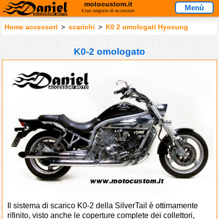
motocustom.it
Menù
il tuo negozio di accessori
Home accessori
>
scarichi
>
K0 2 omologati Hyosung
K0-2 omologato
Il sistema di scarico K0-2 della SilverTail è ottimamente
rifinito, visto anche le coperture complete dei collettori,