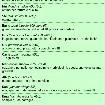
molto belli e comodi durante il periodo estivo
Nin
(honda shadow 600-750)
:
ottimo per fattura e qualità
Ste
(suzuki vz800 2002)
:
ottima fattura
Bar
(suzuki intruder 600 anno 97)
:
guanti veramente comodi e belli!!! provali per credere
Gua
(honda shadow spirit 750 -2007)
:
la guida con i mezzi guanti risulta più sicura e piacevole... e che look!
Giu
(kawasaki vn900 2007)
:
articolo ottimo, prezzi ottimi complimenti!!!
Car
(suzuki marauder 800)
:
... fighissimi
Mar
(honda shadow vt750 2004)
:
calzano a pennello, comodissimi e morbidissimi. spedizione velocissima.
grandi!!!
Alb
(honda vt 600 97)
:
ottimo prodotto... e ottimo servizio
Dan
(yamaha virago 535)
:
utili, spartani... da tenere nella sacca e sfoggiare ai raduni... power!!!
Ema
(yamaha dragstar 650)
:
semplice, "da battaglia".