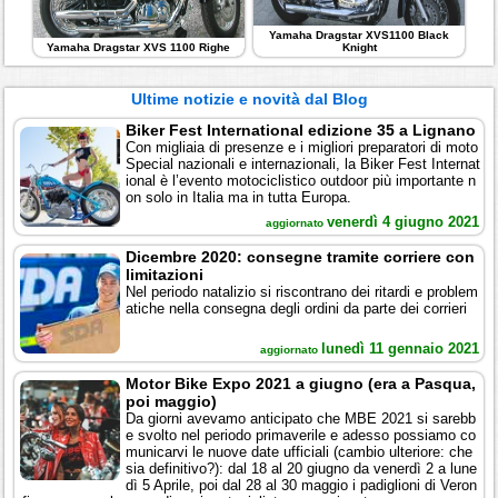
Yamaha Dragstar XVS1100 Black
Yamaha Dragstar XVS 1100 Righe
Knight
Ultime notizie e novità dal Blog
Biker Fest International edizione 35 a Lignano
Con migliaia di presenze e i migliori preparatori di moto
Special nazionali e internazionali, la Biker Fest Internat
ional è l’evento motociclistico outdoor più importante n
on solo in Italia ma in tutta Europa.
venerdì 4 giugno 2021
aggiornato
Dicembre 2020: consegne tramite corriere con
limitazioni
Nel periodo natalizio si riscontrano dei ritardi e problem
atiche nella consegna degli ordini da parte dei corrieri
lunedì 11 gennaio 2021
aggiornato
Motor Bike Expo 2021 a giugno (era a Pasqua,
poi maggio)
Da giorni avevamo anticipato che MBE 2021 si sarebb
e svolto nel periodo primaverile e adesso possiamo co
municarvi le nuove date ufficiali (cambio ulteriore: che
sia definitivo?): dal 18 al 20 giugno da venerdì 2 a lune
dì 5 Aprile, poi dal 28 al 30 maggio i padiglioni di Veron