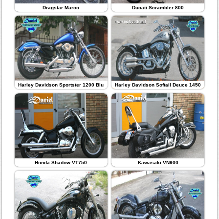
Dragstar Marco
Ducati Scrambler 800
Harley Davidson Sportster 1200 Blu
Harley Davidson Softail Deuce 1450
Honda Shadow VT750
Kawasaki VN900