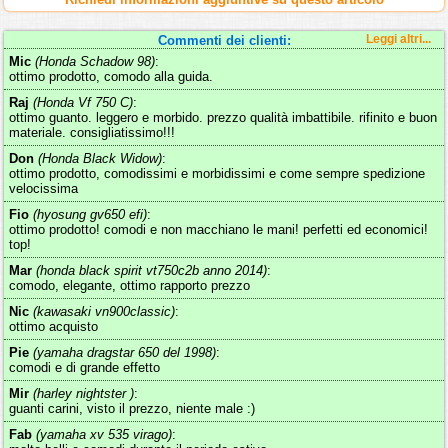
Commenti dei clienti:
Leggi altri...
Mic
(Honda Schadow 98)
:
ottimo prodotto, comodo alla guida.
Raj
(Honda Vf 750 C)
:
ottimo guanto. leggero e morbido. prezzo qualità imbattibile. rifinito e buon
materiale. consigliatissimo!!!
Don
(Honda Black Widow)
:
ottimo prodotto, comodissimi e morbidissimi e come sempre spedizione
velocissima
Fio
(hyosung gv650 efi)
:
ottimo prodotto! comodi e non macchiano le mani! perfetti ed economici!
top!
Mar
(honda black spirit vt750c2b anno 2014)
:
comodo, elegante, ottimo rapporto prezzo
Nic
(kawasaki vn900classic)
:
ottimo acquisto
Pie
(yamaha dragstar 650 del 1998)
:
comodi e di grande effetto
Mir
(harley nightster )
:
guanti carini, visto il prezzo, niente male :)
Fab
(yamaha xv 535 virago)
: