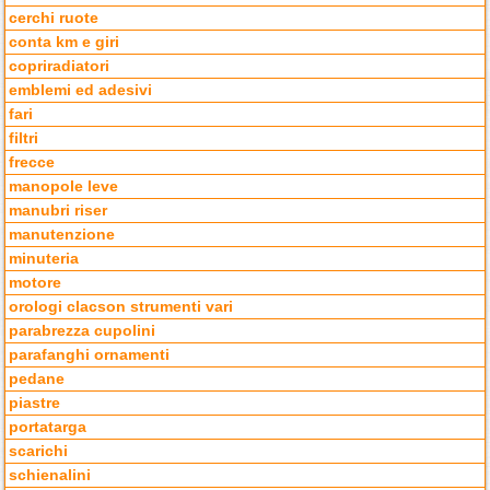
cerchi ruote
conta km e giri
copriradiatori
emblemi ed adesivi
fari
filtri
frecce
manopole leve
manubri riser
manutenzione
minuteria
motore
orologi clacson strumenti vari
parabrezza cupolini
parafanghi ornamenti
pedane
piastre
portatarga
scarichi
schienalini