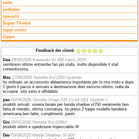
selle
serbatoi
specchi
Super Ténéré
tappi cover
Zippo
Feedback dei clienti
Gea
29/06/2026 Kawasaki Vn 900 clasic 2015
:
sembrano ottime entrambe fari più stafa. molto disponibile il staf
contentissima.
Mas
17/06/2026 Yamaha Xvz1300 royalstar
:
ho ordinato un accessorio abbastanza importante per la mia moto e dopo
2 giorni il pacco è arrivato a destinazione direi servizio ottimo, nulla da
eccepire. sito serio e affidabile
pao
02/04/2026 Yamaha Virago 535 Co.ltd Vj01 Variante I
:
prodotti arrivati. visiera fanale per honda shadow vt750 veramente ben
fatta,di metallo, ottima cromatura. ho preso 2 toppe modello bandiera
americana,ben fatte, complimenti. paolo
Giu
18/01/2026 Yamaha Xvs1100cl
:
prodotti ottimi e spedizione impeccabile 💯
Dav
03/09/2025 Honda Shadowv Vt 600
: