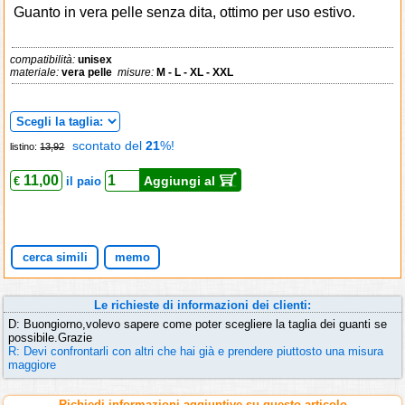
Guanto in vera pelle senza dita, ottimo per uso estivo.
compatibilità:
unisex
materiale:
vera pelle
misure:
M - L - XL - XXL
scontato del
21
%!
listino:
13,92
11,00
Aggiungi al
€
il paio
cerca simili
memo
Le richieste di informazioni dei clienti:
D: Buongiorno,volevo sapere come poter scegliere la taglia dei guanti se
possibile.Grazie
R: Devi confrontarli con altri che hai già e prendere piuttosto una misura
maggiore
Richiedi informazioni aggiuntive su questo articolo