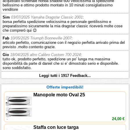
acquistato schienale honda shadow 600 velocissima la spedizione
bellissimo e ottimo prodotto montato in 10 minuti consigliatissimo
venditore
Sim
03/07/2025 Yamaha Dragstar Classic 2001
:
borsa perfetta spedizione velocissima e personale gentilissimo e
preparatissimo sicuramente la mia dragstar classic riceverà molte cose
che comprerò qui 😉
Fab
10/05/2025 Triumph Bonneville 2007
:
articolo perfetto, comunicazione con il negozio perfetta arrivato prima del
previsto .molto contento grazie.
Gio
18/04/2025 altro Calibro Custom 700 2024
:
tutto ok, prodotto perfetto, spedizione un po’ lunga ma massima
disponibilità da parte di daniel che si e’ dimostrato serio e disponibile.
sono soddisfatto.
Leggi tutti i 1917 Feedback...
Offerte imperdibili!
Manopole moto Oval 25
24,00 €
Staffa con luce targa