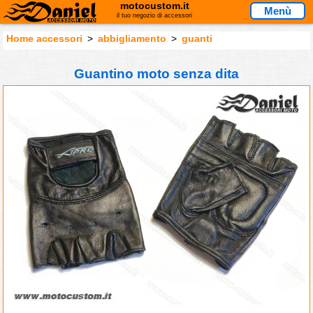
motocustom.it
Menù
il tuo negozio di accessori
Home accessori
>
abbigliamento
>
guanti
Guantino moto senza dita