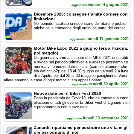
venerdì 4 giugno 2021
aggiornato
Dicembre 2020: consegne tramite corriere con
limitazioni
Nel periodo natalizio si riscontrano dei ritardi e problem
atiche nella consegna degli ordini da parte dei corrieri
lunedì 11 gennaio 2021
aggiornato
Motor Bike Expo 2021 a giugno (era a Pasqua,
poi maggio)
Da giorni avevamo anticipato che MBE 2021 si sarebb
e svolto nel periodo primaverile e adesso possiamo co
municarvi le nuove date ufficiali (cambio ulteriore: che
sia definitivo?): dal 18 al 20 giugno da venerdì 2 a lune
dì 5 Aprile, poi dal 28 al 30 maggio i padiglioni di Veron
afiere saranno la casa di ogni motociclista appassionato.
venerdì 30 aprile 2021
aggiornato
Nuove date per il Biker Fest 2020
Dopo la pandemia da Covid19, che ha causato la canc
ellazione di tutti gli eventi, la Biker Fest di Lignano vien
e programmata con nuove date
lunedì 13 settembre 2021
aggiornato
Zanardi: ripartiamo per costruire una vita migli
ore per ognuno di noi