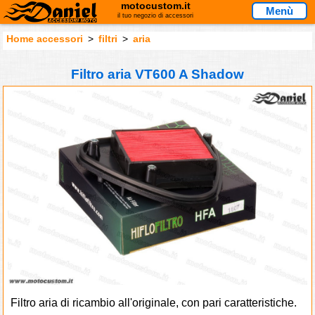
motocustom.it
Menù
il tuo negozio di accessori
Home accessori
>
filtri
>
aria
Filtro aria VT600 A Shadow
Filtro aria di ricambio all'originale, con pari caratteristiche.