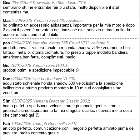
Gea
29/06/2026 Kawasaki Vn 900 clasic 2015
:
sembrano ottime entrambe fari più stafa. molto disponibile il staf
contentissima.
Mas
17/06/2026 Yamaha Xvz1300 royalstar
:
ho ordinato un accessorio abbastanza importante per la mia moto e dopo
2 giorni il pacco è arrivato a destinazione direi servizio ottimo, nulla da
eccepire. sito serio e affidabile
pao
02/04/2026 Yamaha Virago 535 Co.ltd Vj01 Variante I
:
prodotti arrivati. visiera fanale per honda shadow vt750 veramente ben
fatta,di metallo, ottima cromatura. ho preso 2 toppe modello bandiera
americana,ben fatte, complimenti. paolo
Giu
18/01/2026 Yamaha Xvs1100cl
:
prodotti ottimi e spedizione impeccabile 💯
Dav
03/09/2025 Honda Shadowv Vt 600
:
acquistato schienale honda shadow 600 velocissima la spedizione
bellissimo e ottimo prodotto montato in 10 minuti consigliatissimo
venditore
Sim
03/07/2025 Yamaha Dragstar Classic 2001
:
borsa perfetta spedizione velocissima e personale gentilissimo e
preparatissimo sicuramente la mia dragstar classic riceverà molte cose
che comprerò qui 😉
Fab
10/05/2025 Triumph Bonneville 2007
:
articolo perfetto, comunicazione con il negozio perfetta arrivato prima del
previsto .molto contento grazie.