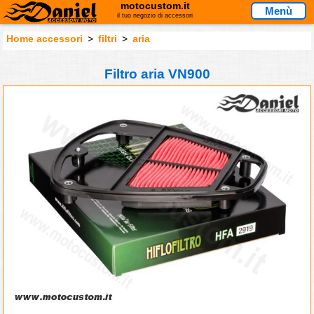
motocustom.it
Menù
il tuo negozio di accessori
Home accessori
>
filtri
>
aria
Filtro aria VN900