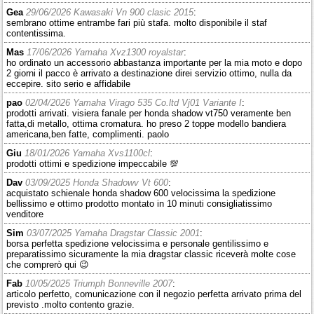
Gea
29/06/2026 Kawasaki Vn 900 clasic 2015
:
sembrano ottime entrambe fari più stafa. molto disponibile il staf
contentissima.
Mas
17/06/2026 Yamaha Xvz1300 royalstar
:
ho ordinato un accessorio abbastanza importante per la mia moto e dopo
2 giorni il pacco è arrivato a destinazione direi servizio ottimo, nulla da
eccepire. sito serio e affidabile
pao
02/04/2026 Yamaha Virago 535 Co.ltd Vj01 Variante I
:
prodotti arrivati. visiera fanale per honda shadow vt750 veramente ben
fatta,di metallo, ottima cromatura. ho preso 2 toppe modello bandiera
americana,ben fatte, complimenti. paolo
Giu
18/01/2026 Yamaha Xvs1100cl
:
prodotti ottimi e spedizione impeccabile 💯
Dav
03/09/2025 Honda Shadowv Vt 600
:
acquistato schienale honda shadow 600 velocissima la spedizione
bellissimo e ottimo prodotto montato in 10 minuti consigliatissimo
venditore
Sim
03/07/2025 Yamaha Dragstar Classic 2001
:
borsa perfetta spedizione velocissima e personale gentilissimo e
preparatissimo sicuramente la mia dragstar classic riceverà molte cose
che comprerò qui 😉
Fab
10/05/2025 Triumph Bonneville 2007
:
articolo perfetto, comunicazione con il negozio perfetta arrivato prima del
previsto .molto contento grazie.