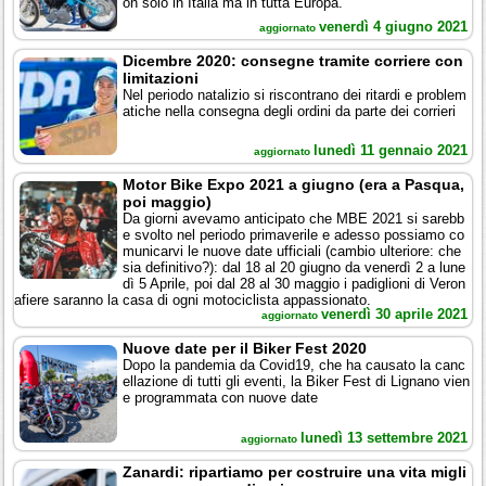
on solo in Italia ma in tutta Europa.
venerdì 4 giugno 2021
aggiornato
Dicembre 2020: consegne tramite corriere con
limitazioni
Nel periodo natalizio si riscontrano dei ritardi e problem
atiche nella consegna degli ordini da parte dei corrieri
lunedì 11 gennaio 2021
aggiornato
Motor Bike Expo 2021 a giugno (era a Pasqua,
poi maggio)
Da giorni avevamo anticipato che MBE 2021 si sarebb
e svolto nel periodo primaverile e adesso possiamo co
municarvi le nuove date ufficiali (cambio ulteriore: che
sia definitivo?): dal 18 al 20 giugno da venerdì 2 a lune
dì 5 Aprile, poi dal 28 al 30 maggio i padiglioni di Veron
afiere saranno la casa di ogni motociclista appassionato.
venerdì 30 aprile 2021
aggiornato
Nuove date per il Biker Fest 2020
Dopo la pandemia da Covid19, che ha causato la canc
ellazione di tutti gli eventi, la Biker Fest di Lignano vien
e programmata con nuove date
lunedì 13 settembre 2021
aggiornato
Zanardi: ripartiamo per costruire una vita migli