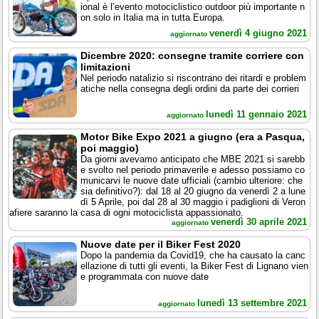
ional è l’evento motociclistico outdoor più importante n
on solo in Italia ma in tutta Europa.
venerdì 4 giugno 2021
aggiornato
Dicembre 2020: consegne tramite corriere con
limitazioni
Nel periodo natalizio si riscontrano dei ritardi e problem
atiche nella consegna degli ordini da parte dei corrieri
lunedì 11 gennaio 2021
aggiornato
Motor Bike Expo 2021 a giugno (era a Pasqua,
poi maggio)
Da giorni avevamo anticipato che MBE 2021 si sarebb
e svolto nel periodo primaverile e adesso possiamo co
municarvi le nuove date ufficiali (cambio ulteriore: che
sia definitivo?): dal 18 al 20 giugno da venerdì 2 a lune
dì 5 Aprile, poi dal 28 al 30 maggio i padiglioni di Veron
afiere saranno la casa di ogni motociclista appassionato.
venerdì 30 aprile 2021
aggiornato
Nuove date per il Biker Fest 2020
Dopo la pandemia da Covid19, che ha causato la canc
ellazione di tutti gli eventi, la Biker Fest di Lignano vien
e programmata con nuove date
lunedì 13 settembre 2021
aggiornato