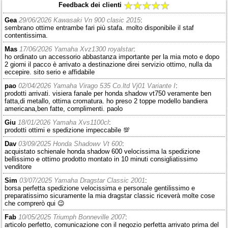
Feedback dei clienti
Gea
29/06/2026 Kawasaki Vn 900 clasic 2015
:
sembrano ottime entrambe fari più stafa. molto disponibile il staf
contentissima.
Mas
17/06/2026 Yamaha Xvz1300 royalstar
:
ho ordinato un accessorio abbastanza importante per la mia moto e dopo
2 giorni il pacco è arrivato a destinazione direi servizio ottimo, nulla da
eccepire. sito serio e affidabile
pao
02/04/2026 Yamaha Virago 535 Co.ltd Vj01 Variante I
:
prodotti arrivati. visiera fanale per honda shadow vt750 veramente ben
fatta,di metallo, ottima cromatura. ho preso 2 toppe modello bandiera
americana,ben fatte, complimenti. paolo
Giu
18/01/2026 Yamaha Xvs1100cl
:
prodotti ottimi e spedizione impeccabile 💯
Dav
03/09/2025 Honda Shadowv Vt 600
:
acquistato schienale honda shadow 600 velocissima la spedizione
bellissimo e ottimo prodotto montato in 10 minuti consigliatissimo
venditore
Sim
03/07/2025 Yamaha Dragstar Classic 2001
:
borsa perfetta spedizione velocissima e personale gentilissimo e
preparatissimo sicuramente la mia dragstar classic riceverà molte cose
che comprerò qui 😉
Fab
10/05/2025 Triumph Bonneville 2007
:
articolo perfetto, comunicazione con il negozio perfetta arrivato prima del