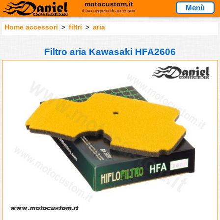
motocustom.it
Menù
il tuo negozio di accessori
Home accessori
>
filtri
>
aria
Filtro aria Kawasaki HFA2606