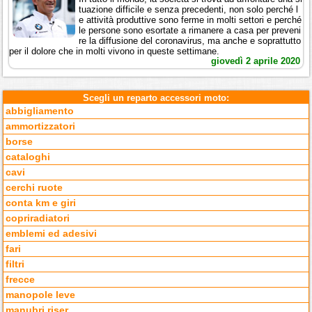
tuazione difficile e senza precedenti, non solo perché l
e attività produttive sono ferme in molti settori e perché
le persone sono esortate a rimanere a casa per preveni
re la diffusione del coronavirus, ma anche e soprattutto
per il dolore che in molti vivono in queste settimane.
giovedì 2 aprile 2020
Scegli un reparto accessori moto:
abbigliamento
ammortizzatori
borse
cataloghi
cavi
cerchi ruote
conta km e giri
copriradiatori
emblemi ed adesivi
fari
filtri
frecce
manopole leve
manubri riser