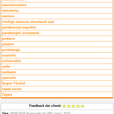
manutenzione
minuteria
motore
orologi clacson strumenti vari
parabrezza cupolini
parafanghi ornamenti
pedane
piastre
portatarga
scarichi
schienalini
selle
serbatoi
specchi
Super Ténéré
tappi cover
Zippo
Feedback dei clienti
Gea
29/06/2026 Kawasaki Vn 900 clasic 2015
: