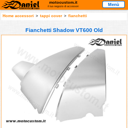
motocustom.it
Menù
il tuo negozio di accessori
Home accessori
>
tappi cover
>
fianchetti
Fianchetti Shadow VT600 Old