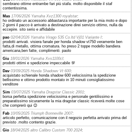
sembrano ottime entrambe fari più stafa. molto disponibile il staf
contentissima.
Mas
17/06/2026 Yamaha Xvz1300 royalstar
:
ho ordinato un accessorio abbastanza importante per la mia moto e dopo
2 giorni il pacco è arrivato a destinazione direi servizio ottimo, nulla da
eccepire. sito serio e affidabile
pao
02/04/2026 Yamaha Virago 535 Co.ltd Vj01 Variante I
:
prodotti arrivati. visiera fanale per honda shadow vt750 veramente ben
fatta,di metallo, ottima cromatura. ho preso 2 toppe modello bandiera
americana,ben fatte, complimenti. paolo
Giu
18/01/2026 Yamaha Xvs1100cl
:
prodotti ottimi e spedizione impeccabile 💯
Dav
03/09/2025 Honda Shadowv Vt 600
:
acquistato schienale honda shadow 600 velocissima la spedizione
bellissimo e ottimo prodotto montato in 10 minuti consigliatissimo
venditore
Sim
03/07/2025 Yamaha Dragstar Classic 2001
:
borsa perfetta spedizione velocissima e personale gentilissimo e
preparatissimo sicuramente la mia dragstar classic riceverà molte cose
che comprerò qui 😉
Fab
10/05/2025 Triumph Bonneville 2007
:
articolo perfetto, comunicazione con il negozio perfetta arrivato prima del
previsto .molto contento grazie.
Gio
18/04/2025 altro Calibro Custom 700 2024
: