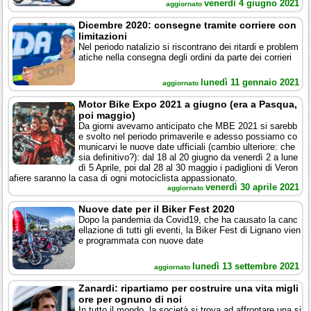
venerdì 4 giugno 2021
aggiornato
Dicembre 2020: consegne tramite corriere con
limitazioni
Nel periodo natalizio si riscontrano dei ritardi e problem
atiche nella consegna degli ordini da parte dei corrieri
lunedì 11 gennaio 2021
aggiornato
Motor Bike Expo 2021 a giugno (era a Pasqua,
poi maggio)
Da giorni avevamo anticipato che MBE 2021 si sarebb
e svolto nel periodo primaverile e adesso possiamo co
municarvi le nuove date ufficiali (cambio ulteriore: che
sia definitivo?): dal 18 al 20 giugno da venerdì 2 a lune
dì 5 Aprile, poi dal 28 al 30 maggio i padiglioni di Veron
afiere saranno la casa di ogni motociclista appassionato.
venerdì 30 aprile 2021
aggiornato
Nuove date per il Biker Fest 2020
Dopo la pandemia da Covid19, che ha causato la canc
ellazione di tutti gli eventi, la Biker Fest di Lignano vien
e programmata con nuove date
lunedì 13 settembre 2021
aggiornato
Zanardi: ripartiamo per costruire una vita migli
ore per ognuno di noi
In tutto il mondo, la società si trova ad affrontare una si