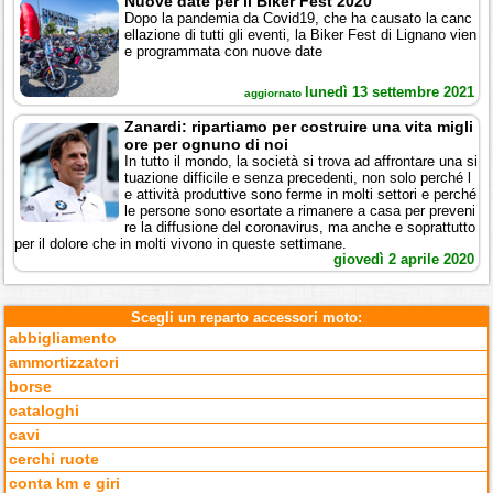
Nuove date per il Biker Fest 2020
Dopo la pandemia da Covid19, che ha causato la canc
ellazione di tutti gli eventi, la Biker Fest di Lignano vien
e programmata con nuove date
lunedì 13 settembre 2021
aggiornato
Zanardi: ripartiamo per costruire una vita migli
ore per ognuno di noi
In tutto il mondo, la società si trova ad affrontare una si
tuazione difficile e senza precedenti, non solo perché l
e attività produttive sono ferme in molti settori e perché
le persone sono esortate a rimanere a casa per preveni
re la diffusione del coronavirus, ma anche e soprattutto
per il dolore che in molti vivono in queste settimane.
giovedì 2 aprile 2020
Scegli un reparto accessori moto:
abbigliamento
ammortizzatori
borse
cataloghi
cavi
cerchi ruote
conta km e giri