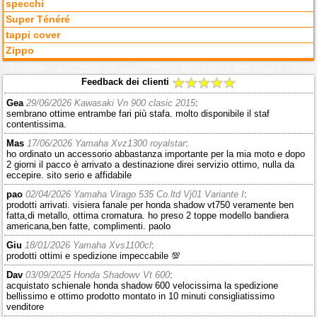
specchi
Super Ténéré
tappi cover
Zippo
Feedback dei clienti
Gea
29/06/2026 Kawasaki Vn 900 clasic 2015
:
sembrano ottime entrambe fari più stafa. molto disponibile il staf
contentissima.
Mas
17/06/2026 Yamaha Xvz1300 royalstar
:
ho ordinato un accessorio abbastanza importante per la mia moto e dopo
2 giorni il pacco è arrivato a destinazione direi servizio ottimo, nulla da
eccepire. sito serio e affidabile
pao
02/04/2026 Yamaha Virago 535 Co.ltd Vj01 Variante I
:
prodotti arrivati. visiera fanale per honda shadow vt750 veramente ben
fatta,di metallo, ottima cromatura. ho preso 2 toppe modello bandiera
americana,ben fatte, complimenti. paolo
Giu
18/01/2026 Yamaha Xvs1100cl
:
prodotti ottimi e spedizione impeccabile 💯
Dav
03/09/2025 Honda Shadowv Vt 600
:
acquistato schienale honda shadow 600 velocissima la spedizione
bellissimo e ottimo prodotto montato in 10 minuti consigliatissimo
venditore