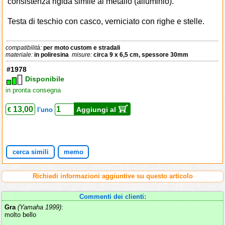
consistenza rigida simile al metallo (alluminio).
Testa di teschio con casco, verniciato con righe e stelle.
compatibilità:
per moto custom e stradali
materiale:
in poliresina
misure:
circa 9 x 6,5 cm, spessore 30mm
#1978
Disponibile
in pronta consegna
13,00
Aggiungi al
€
l'uno
cerca simili
memo
Richiedi informazioni aggiuntive su questo articolo
Commenti dei clienti:
Gra
(Yamaha 1999)
:
molto bello