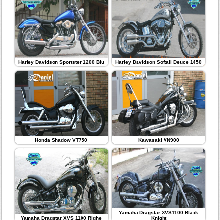
Harley Davidson Sportster 1200 Blu
Harley Davidson Softail Deuce 1450
Honda Shadow VT750
Kawasaki VN900
Yamaha Dragstar XVS1100 Black
Yamaha Dragstar XVS 1100 Righe
Knight