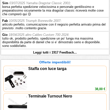
Sim
03/07/2025 Yamaha Dragstar Classic 2001
:
borsa perfetta spedizione velocissima e personale gentilissimo e
preparatissimo sicuramente la mia dragstar classic riceverà molte cose
che comprerò qui 😉
Fab
10/05/2025 Triumph Bonneville 2007
:
articolo perfetto, comunicazione con il negozio perfetta arrivato prima del
previsto .molto contento grazie.
Gio
18/04/2025 altro Calibro Custom 700 2024
:
tutto ok, prodotto perfetto, spedizione un po’ lunga ma massima
disponibilità da parte di daniel che si e’ dimostrato serio e disponibile.
sono soddisfatto.
Leggi tutti i 1917 Feedback...
Offerte imperdibili!
Staffa con luce targa
38,00 €
Terminale Turnout Nero