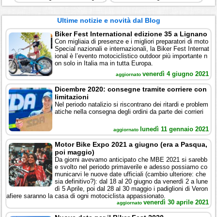
Ultime notizie e novità dal Blog
Biker Fest International edizione 35 a Lignano
Con migliaia di presenze e i migliori preparatori di moto
Special nazionali e internazionali, la Biker Fest Internat
ional è l’evento motociclistico outdoor più importante n
on solo in Italia ma in tutta Europa.
venerdì 4 giugno 2021
aggiornato
Dicembre 2020: consegne tramite corriere con
limitazioni
Nel periodo natalizio si riscontrano dei ritardi e problem
atiche nella consegna degli ordini da parte dei corrieri
lunedì 11 gennaio 2021
aggiornato
Motor Bike Expo 2021 a giugno (era a Pasqua,
poi maggio)
Da giorni avevamo anticipato che MBE 2021 si sarebb
e svolto nel periodo primaverile e adesso possiamo co
municarvi le nuove date ufficiali (cambio ulteriore: che
sia definitivo?): dal 18 al 20 giugno da venerdì 2 a lune
dì 5 Aprile, poi dal 28 al 30 maggio i padiglioni di Veron
afiere saranno la casa di ogni motociclista appassionato.
venerdì 30 aprile 2021
aggiornato