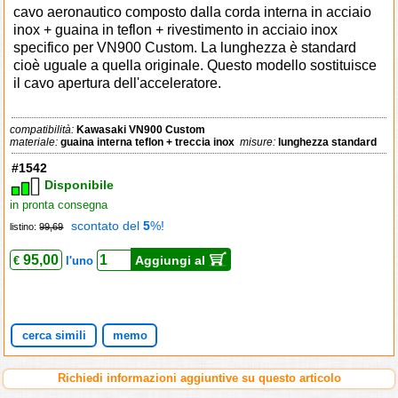
cavo aeronautico composto dalla corda interna in acciaio
inox + guaina in teflon + rivestimento in acciaio inox
specifico per VN900 Custom. La lunghezza è standard
cioè uguale a quella originale. Questo modello sostituisce
il cavo apertura dell'acceleratore.
compatibilità:
Kawasaki VN900 Custom
materiale:
guaina interna teflon + treccia inox
misure:
lunghezza standard
#1542
Disponibile
in pronta consegna
scontato del
5
%!
listino:
99,69
95,00
Aggiungi al
€
l'uno
cerca simili
memo
Richiedi informazioni aggiuntive su questo articolo