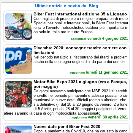
Ultime notizie e novità dal Blog
Biker Fest International edizione 35 a Lignano
Con migliaia di presenze e i migliori preparatori di moto
Special nazionali e internazionali, la Biker Fest Internat
ional è l’evento motociclistico outdoor più importante n
on solo in Italia ma in tutta Europa.
venerdì 4 giugno 2021
aggiornato
Dicembre 2020: consegne tramite corriere con
limitazioni
Nel periodo natalizio si riscontrano dei ritardi e problem
atiche nella consegna degli ordini da parte dei corrieri
lunedì 11 gennaio 2021
aggiornato
Motor Bike Expo 2021 a giugno (era a Pasqua,
poi maggio)
Da giorni avevamo anticipato che MBE 2021 si sarebb
e svolto nel periodo primaverile e adesso possiamo co
municarvi le nuove date ufficiali (cambio ulteriore: che
sia definitivo?): dal 18 al 20 giugno da venerdì 2 a lune
dì 5 Aprile, poi dal 28 al 30 maggio i padiglioni di Veron
afiere saranno la casa di ogni motociclista appassionato.
venerdì 30 aprile 2021
aggiornato
Nuove date per il Biker Fest 2020
Dopo la pandemia da Covid19, che ha causato la canc