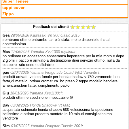
Super Ténéré
tappi cover
Zippo
Feedback dei clienti
Gea
29/06/2026 Kawasaki Vn 900 clasic 2015
:
sembrano ottime entrambe fari più stafa. molto disponibile il staf
contentissima.
Mas
17/06/2026 Yamaha Xvz1300 royalstar
:
ho ordinato un accessorio abbastanza importante per la mia moto e dopo
2 giorni il pacco è arrivato a destinazione direi servizio ottimo, nulla da
eccepire. sito serio e affidabile
pao
02/04/2026 Yamaha Virago 535 Co.ltd Vj01 Variante I
:
prodotti arrivati. visiera fanale per honda shadow vt750 veramente ben
fatta,di metallo, ottima cromatura. ho preso 2 toppe modello bandiera
americana,ben fatte, complimenti. paolo
Giu
18/01/2026 Yamaha Xvs1100cl
:
prodotti ottimi e spedizione impeccabile 💯
Dav
03/09/2025 Honda Shadowv Vt 600
:
acquistato schienale honda shadow 600 velocissima la spedizione
bellissimo e ottimo prodotto montato in 10 minuti consigliatissimo
venditore
Sim
03/07/2025 Yamaha Dragstar Classic 2001
: