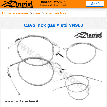
motocustom.it
Menù
il tuo negozio di accessori
Home accessori
>
cavi
>
apertura Gas
Cavo inox gas A std VN900