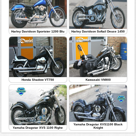
Harley Davidson Sportster 1200 Blu
Harley Davidson Softail Deuce 1450
Honda Shadow VT750
Kawasaki VN900
Yamaha Dragstar XVS1100 Black
Yamaha Dragstar XVS 1100 Righe
Knight