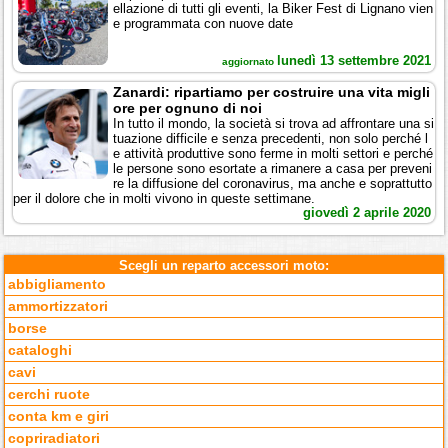
ellazione di tutti gli eventi, la Biker Fest di Lignano vien
e programmata con nuove date
lunedì 13 settembre 2021
aggiornato
Zanardi: ripartiamo per costruire una vita migli
ore per ognuno di noi
In tutto il mondo, la società si trova ad affrontare una si
tuazione difficile e senza precedenti, non solo perché l
e attività produttive sono ferme in molti settori e perché
le persone sono esortate a rimanere a casa per preveni
re la diffusione del coronavirus, ma anche e soprattutto
per il dolore che in molti vivono in queste settimane.
giovedì 2 aprile 2020
Scegli un reparto accessori moto:
abbigliamento
ammortizzatori
borse
cataloghi
cavi
cerchi ruote
conta km e giri
copriradiatori