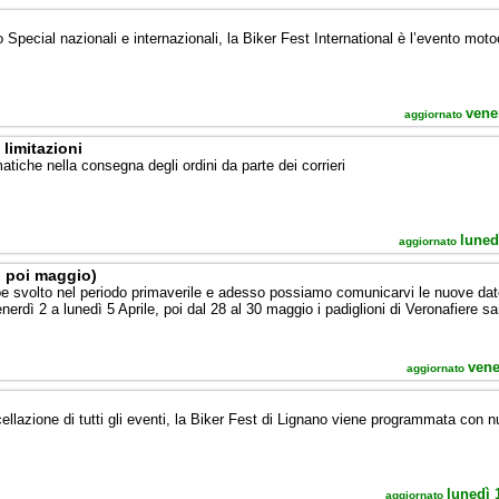
o
o Special nazionali e internazionali, la Biker Fest International è l’evento motoc
vene
aggiornato
limitazioni
matiche nella consegna degli ordini da parte dei corrieri
luned
aggiornato
, poi maggio)
 svolto nel periodo primaverile e adesso possiamo comunicarvi le nuove date 
enerdì 2 a lunedì 5 Aprile, poi dal 28 al 30 maggio i padiglioni di Veronafiere s
vene
aggiornato
lazione di tutti gli eventi, la Biker Fest di Lignano viene programmata con 
lunedì 
aggiornato