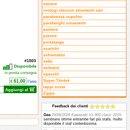
motore
orologi clacson strumenti vari
parabrezza cupolini
parafanghi ornamenti
pedane
piastre
portatarga
scarichi
schienalini
#1503
selle
Disponibile
serbatoi
in pronta consegna
specchi
Super Ténéré
61,00
€
l'uno
tappi cover
Aggiungi al
Zippo
Feedback dei clienti
Gea
29/06/2026 Kawasaki Vn 900 clasic 2015
:
sembrano ottime entrambe fari più stafa. molto
disponibile il staf contentissima.