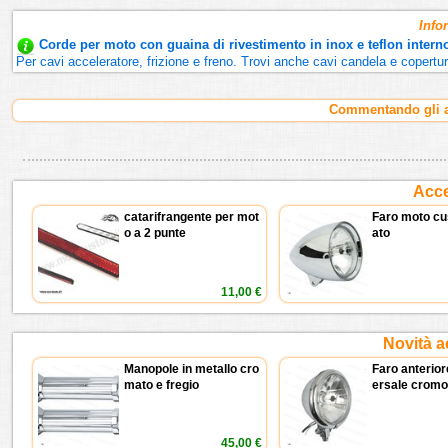
Info
Corde per moto con guaina di rivestimento in inox e teflon interno
Per cavi acceleratore, frizione e freno. Trovi anche cavi candela e copert
Commentando gli ar
Acce
catarifrangente per mot
Faro moto cu
o a 2 punte
ato
11,00 €
Novità a
Manopole in metallo cro
Faro anterior
mato e fregio
ersale cromo
45,00 €