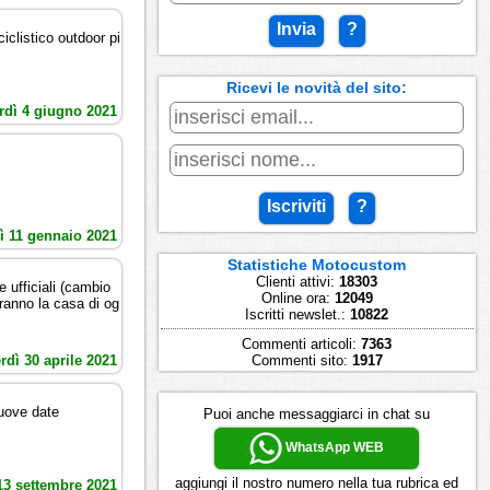
Invia
?
iclistico outdoor pi
Ricevi le novità del sito:
rdì 4 giugno 2021
Iscriviti
?
ì 11 gennaio 2021
Statistiche Motocustom
Clienti attivi:
18303
ufficiali (cambio
Online ora:
12049
aranno la casa di og
Iscritti newslet.:
10822
Commenti articoli:
7363
rdì 30 aprile 2021
Commenti sito:
1917
nuove date
Puoi anche messaggiarci in chat su
WhatsApp WEB
aggiungi il nostro numero nella tua rubrica ed
13 settembre 2021