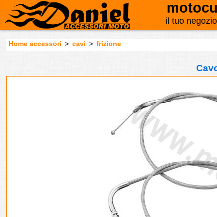
motocu
il tuo negozi
Home accessori
>
cavi
>
frizione
Cavo