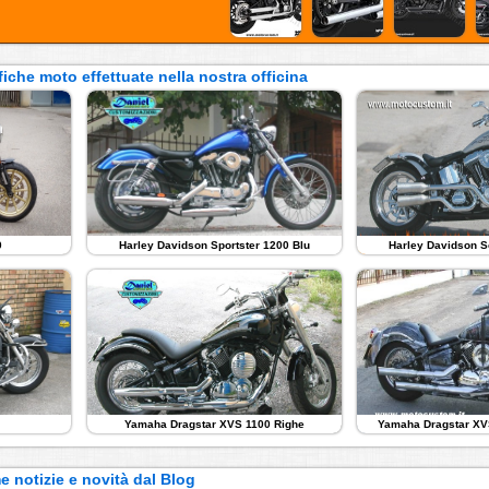
iche moto effettuate nella nostra officina
0
Harley Davidson Sportster 1200 Blu
Harley Davidson S
Yamaha Dragstar XVS 1100 Righe
Yamaha Dragstar XV
e notizie e novità dal Blog