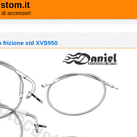
stom.it
o di accessori
 frizione std XVS950