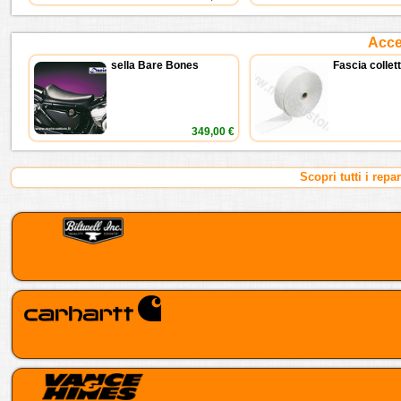
Acces
sella Bare Bones
Fascia collet
349,00 €
Scopri tutti i repa