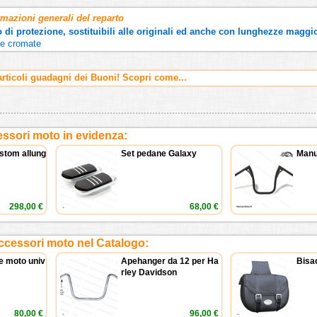
rmazioni generali del reparto
 di protezione, sostituibili alle originali ed anche con lunghezze maggi
ure cromate
ticoli guadagni dei Buoni! Scopri come...
ssori moto in evidenza:
stom allung
Set pedane Galaxy
Manu
298,00 €
68,00 €
ccessori moto nel Catalogo:
e moto univ
Apehanger da 12 per Ha
Bisac
rley Davidson
80,00 €
96,00 €