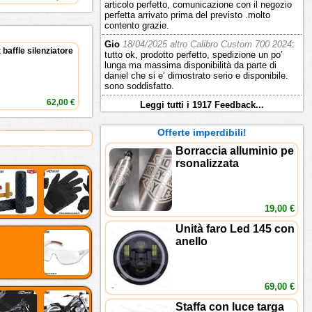
articolo perfetto, comunicazione con il negozio
perfetta arrivato prima del previsto .molto
contento grazie.
Gio
18/04/2025 altro Calibro Custom 700 2024
:
 baffle silenziatore
tutto ok, prodotto perfetto, spedizione un po’
lunga ma massima disponibilità da parte di
daniel che si e’ dimostrato serio e disponibile.
sono soddisfatto.
62,00 €
Leggi tutti i 1917 Feedback...
Offerte imperdibili!
Borraccia alluminio pe
rsonalizzata
19,00 €
Unità faro Led 145 con
anello
69,00 €
Staffa con luce targa