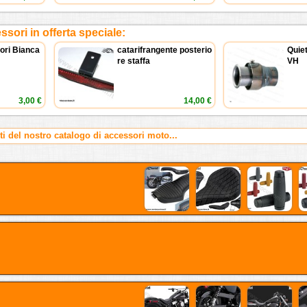
sori in offerta speciale:
tori Bianca
catarifrangente posterio
Quiet
re staffa
VH
3,00 €
14,00 €
rti del nostro catalogo di accessori moto...