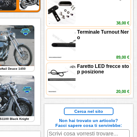
38,00 €
Terminale Turnout Ner
o
89,00 €
Faretto LED frecce sto
oftail Deuce 1450
p posizione
20,00 €
Cerca nel sito
S1100 Black Knight
Non hai trovato un articolo?
Facci sapere cosa ti servirebbe: