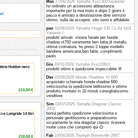
Mas
17/06/2026 Yamaha Xvz1300 royalstar
:
ho ordinato un accessorio abbastanza
importante per la mia moto e dopo 2 giorni il
ori
pacco è arrivato a destinazione direi servizio
ottimo, nulla da eccepire. sito serio e affidabile
pao
02/04/2026 Yamaha Virago 535 Co.ltd Vj01
Variante I
:
prodotti arrivati. visiera fanale per honda
shadow vt750 veramente ben fatta,di metallo,
ottima cromatura. ho preso 2 toppe modello
bandiera americana,ben fatte, complimenti.
paolo
Giu
18/01/2026 Yamaha Xvs1100cl
:
brio Holdon nero
prodotti ottimi e spedizione impeccabile 💯
Dav
03/09/2025 Honda Shadowv Vt 600
:
acquistato schienale honda shadow 600
velocissima la spedizione bellissimo e ottimo
210,00 €
prodotto montato in 10 minuti consigliatissimo
venditore
Sim
03/07/2025 Yamaha Dragstar Classic
2001
:
borsa perfetta spedizione velocissima e
ce Longride 14 litri
personale gentilissimo e preparatissimo
sicuramente la mia dragstar classic riceverà
molte cose che comprerò qui 😉
Fab
10/05/2025 Triumph Bonneville 2007
:
230,00 €