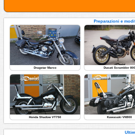
Preparazioni e modif
Dragstar Marco
Ducati Scrambler 80
Honda Shadow VT750
Kawasaki VN900
Ultim