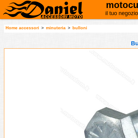
motocu
il tuo negozi
Home accessori
>
minuteria
>
bulloni
Bu