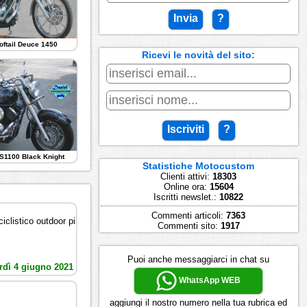
Invia
?
oftail Deuce 1450
Ricevi le novità del sito:
Iscriviti
?
S1100 Black Knight
Statistiche Motocustom
Clienti attivi:
18303
Online ora:
15604
Iscritti newslet.:
10822
Commenti articoli:
7363
iclistico outdoor pi
Commenti sito:
1917
Puoi anche messaggiarci in chat su
rdì 4 giugno 2021
WhatsApp WEB
aggiungi il nostro numero nella tua rubrica ed