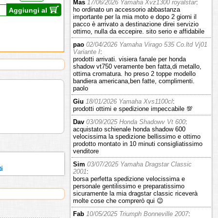
Mas
17/06/2026 Yamaha Xvz1300 royalstar
:
ho ordinato un accessorio abbastanza
Aggiungi al
importante per la mia moto e dopo 2 giorni il
pacco è arrivato a destinazione direi servizio
ottimo, nulla da eccepire. sito serio e affidabile
pao
02/04/2026 Yamaha Virago 535 Co.ltd Vj01
Variante I
:
prodotti arrivati. visiera fanale per honda
shadow vt750 veramente ben fatta,di metallo,
ottima cromatura. ho preso 2 toppe modello
bandiera americana,ben fatte, complimenti.
paolo
Giu
18/01/2026 Yamaha Xvs1100cl
:
prodotti ottimi e spedizione impeccabile 💯
Dav
03/09/2025 Honda Shadowv Vt 600
:
acquistato schienale honda shadow 600
velocissima la spedizione bellissimo e ottimo
prodotto montato in 10 minuti consigliatissimo
venditore
Sim
03/07/2025 Yamaha Dragstar Classic
ti
2001
:
borsa perfetta spedizione velocissima e
personale gentilissimo e preparatissimo
sicuramente la mia dragstar classic riceverà
molte cose che comprerò qui 😉
Fab
10/05/2025 Triumph Bonneville 2007
: