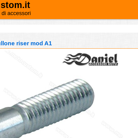
stom.it
o di accessori
llone riser mod A1