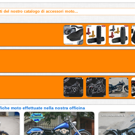
rti del nostro catalogo di accessori moto...
iche moto effettuate nella nostra officina