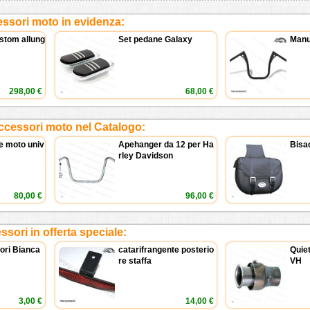
ssori moto in evidenza:
stom allung
Set pedane Galaxy
Manu
298,00 €
68,00 €
ccessori moto nel Catalogo:
e moto univ
Apehanger da 12 per Ha
Bisac
rley Davidson
80,00 €
96,00 €
sori in offerta speciale:
tori Bianca
catarifrangente posterio
Quiet
re staffa
VH
3,00 €
14,00 €