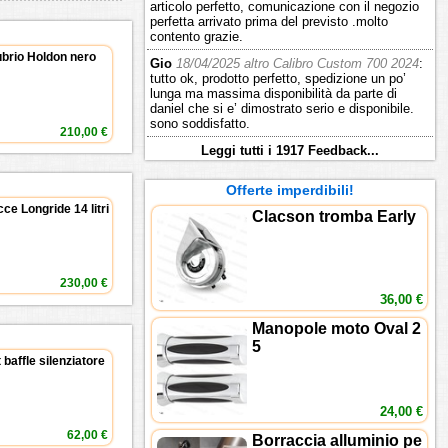
articolo perfetto, comunicazione con il negozio
perfetta arrivato prima del previsto .molto
contento grazie.
brio Holdon nero
Gio
18/04/2025 altro Calibro Custom 700 2024
:
tutto ok, prodotto perfetto, spedizione un po’
lunga ma massima disponibilità da parte di
daniel che si e’ dimostrato serio e disponibile.
sono soddisfatto.
210,00 €
Leggi tutti i 1917 Feedback...
Offerte imperdibili!
ce Longride 14 litri
Clacson tromba Early
230,00 €
36,00 €
Manopole moto Oval 2
5
 baffle silenziatore
24,00 €
62,00 €
Borraccia alluminio pe