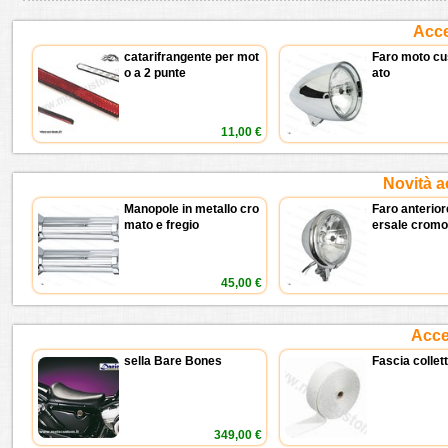
Acce
catarifrangente per mot
Faro moto cu
o a 2 punte
ato
11,00 €
Novità a
Manopole in metallo cro
Faro anterior
mato e fregio
ersale cromo
45,00 €
Acces
sella Bare Bones
Fascia collet
349,00 €