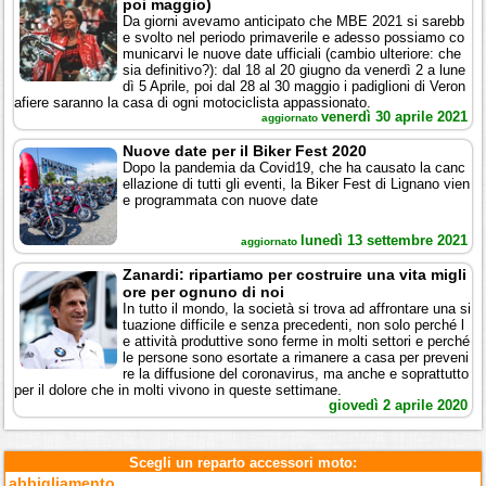
poi maggio)
Da giorni avevamo anticipato che MBE 2021 si sarebb
e svolto nel periodo primaverile e adesso possiamo co
municarvi le nuove date ufficiali (cambio ulteriore: che
sia definitivo?): dal 18 al 20 giugno da venerdì 2 a lune
dì 5 Aprile, poi dal 28 al 30 maggio i padiglioni di Veron
afiere saranno la casa di ogni motociclista appassionato.
venerdì 30 aprile 2021
aggiornato
Nuove date per il Biker Fest 2020
Dopo la pandemia da Covid19, che ha causato la canc
ellazione di tutti gli eventi, la Biker Fest di Lignano vien
e programmata con nuove date
lunedì 13 settembre 2021
aggiornato
Zanardi: ripartiamo per costruire una vita migli
ore per ognuno di noi
In tutto il mondo, la società si trova ad affrontare una si
tuazione difficile e senza precedenti, non solo perché l
e attività produttive sono ferme in molti settori e perché
le persone sono esortate a rimanere a casa per preveni
re la diffusione del coronavirus, ma anche e soprattutto
per il dolore che in molti vivono in queste settimane.
giovedì 2 aprile 2020
Scegli un reparto accessori moto:
abbigliamento