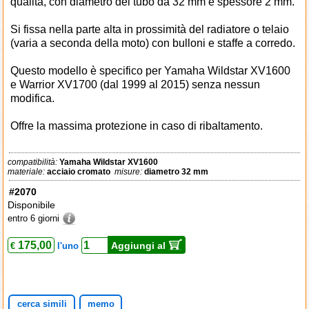
qualità, con diametro del tubo da 32 mm e spessore 2 mm.
Si fissa nella parte alta in prossimità del radiatore o telaio
(varia a seconda della moto) con bulloni e staffe a corredo.
Questo modello è specifico per Yamaha Wildstar XV1600
e Warrior XV1700 (dal 1999 al 2015) senza nessun
modifica.
Offre la massima protezione in caso di ribaltamento.
compatibilità:
Yamaha Wildstar XV1600
materiale:
acciaio cromato
misure:
diametro 32 mm
#2070
Disponibile
entro 6 giorni
175,00
Aggiungi al
€
l'uno
cerca simili
memo