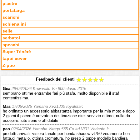
piastre
portatarga
scarichi
schienalini
selle
serbatoi
specchi
Super Ténéré
tappi cover
Zippo
Feedback dei clienti
Gea
29/06/2026 Kawasaki Vn 900 clasic 2015
:
sembrano ottime entrambe fari più stafa. molto disponibile il staf
contentissima.
Mas
17/06/2026 Yamaha Xvz1300 royalstar
:
ho ordinato un accessorio abbastanza importante per la mia moto e dopo
2 giorni il pacco è arrivato a destinazione direi servizio ottimo, nulla da
eccepire. sito serio e affidabile
pao
02/04/2026 Yamaha Virago 535 Co.ltd Vj01 Variante I
:
prodotti arrivati. visiera fanale per honda shadow vt750 veramente ben
fatta,di metallo, ottima cromatura. ho preso 2 toppe modello bandiera