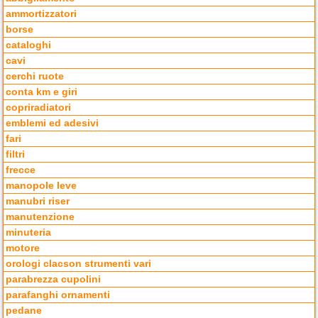
ammortizzatori
borse
cataloghi
cavi
cerchi ruote
conta km e giri
copriradiatori
emblemi ed adesivi
fari
filtri
frecce
manopole leve
manubri riser
manutenzione
minuteria
motore
orologi clacson strumenti vari
parabrezza cupolini
parafanghi ornamenti
pedane