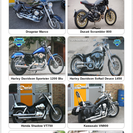
Dragstar Marco
Ducati Scrambler 800
Harley Davidson Sportster 1200 Blu
Harley Davidson Softail Deuce 1450
Honda Shadow VT750
Kawasaki VN900