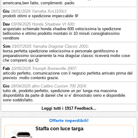
americana,ben fatte, complimenti. paolo
Giu
18/01/2026 Yamaha Xvs1100cl
:
prodotti ottimi e spedizione impeccabile 💯
Dav
03/09/2025 Honda Shadowv Vt 600
:
acquistato schienale honda shadow 600 velocissima la spedizione
bellissimo e ottimo prodotto montato in 10 minuti consigliatissimo
venditore
Sim
03/07/2025 Yamaha Dragstar Classic 2001
:
borsa perfetta spedizione velocissima e personale gentilissimo e
preparatissimo sicuramente la mia dragstar classic riceverà molte cose
che comprerò qui 😉
Fab
10/05/2025 Triumph Bonneville 2007
:
articolo perfetto, comunicazione con il negozio perfetta arrivato prima del
previsto .molto contento grazie.
Gio
18/04/2025 altro Calibro Custom 700 2024
:
tutto ok, prodotto perfetto, spedizione un po’ lunga ma massima
disponibilità da parte di daniel che si e’ dimostrato serio e disponibile.
sono soddisfatto.
Leggi tutti i 1917 Feedback...
Offerte imperdibili!
Staffa con luce targa