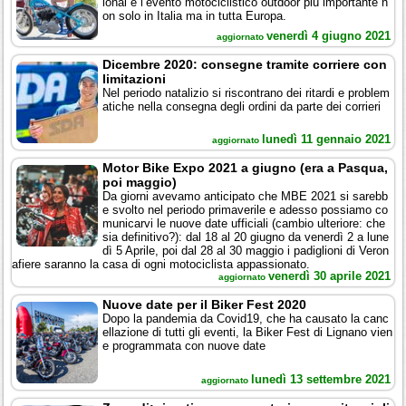
ional è l’evento motociclistico outdoor più importante n
on solo in Italia ma in tutta Europa.
venerdì 4 giugno 2021
aggiornato
Dicembre 2020: consegne tramite corriere con
limitazioni
Nel periodo natalizio si riscontrano dei ritardi e problem
atiche nella consegna degli ordini da parte dei corrieri
lunedì 11 gennaio 2021
aggiornato
Motor Bike Expo 2021 a giugno (era a Pasqua,
poi maggio)
Da giorni avevamo anticipato che MBE 2021 si sarebb
e svolto nel periodo primaverile e adesso possiamo co
municarvi le nuove date ufficiali (cambio ulteriore: che
sia definitivo?): dal 18 al 20 giugno da venerdì 2 a lune
dì 5 Aprile, poi dal 28 al 30 maggio i padiglioni di Veron
afiere saranno la casa di ogni motociclista appassionato.
venerdì 30 aprile 2021
aggiornato
Nuove date per il Biker Fest 2020
Dopo la pandemia da Covid19, che ha causato la canc
ellazione di tutti gli eventi, la Biker Fest di Lignano vien
e programmata con nuove date
lunedì 13 settembre 2021
aggiornato