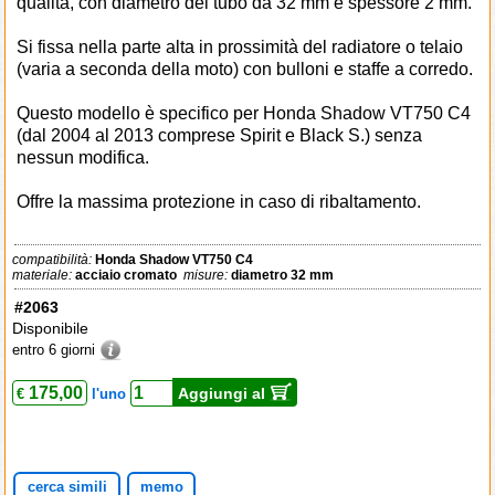
qualità, con diametro del tubo da 32 mm e spessore 2 mm.
Si fissa nella parte alta in prossimità del radiatore o telaio
(varia a seconda della moto) con bulloni e staffe a corredo.
Questo modello è specifico per Honda Shadow VT750 C4
(dal 2004 al 2013 comprese Spirit e Black S.) senza
nessun modifica.
Offre la massima protezione in caso di ribaltamento.
compatibilità:
Honda Shadow VT750 C4
materiale:
acciaio cromato
misure:
diametro 32 mm
#2063
Disponibile
entro 6 giorni
175,00
Aggiungi al
€
l'uno
cerca simili
memo