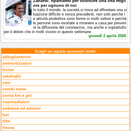
Zanardi: ripartiamo per costruire una vita migli
ore per ognuno di noi
In tutto il mondo, la società si trova ad affrontare una si
tuazione difficile e senza precedenti, non solo perché l
e attività produttive sono ferme in molti settori e perché
le persone sono esortate a rimanere a casa per preveni
re la diffusione del coronavirus, ma anche e soprattutto
per il dolore che in molti vivono in queste settimane.
giovedì 2 aprile 2020
Scegli un reparto accessori moto:
abbigliamento
ammortizzatori
borse
cataloghi
cavi
cerchi ruote
conta km e giri
copriradiatori
emblemi ed adesivi
fari
filtri
frecce