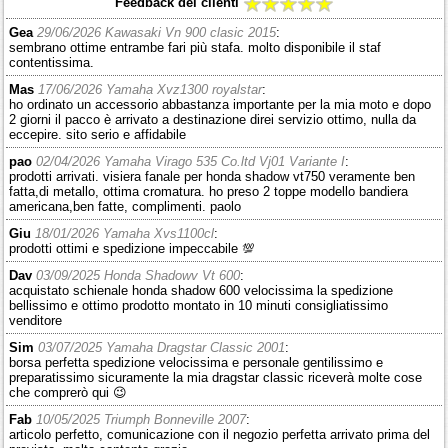
Feedback dei clienti
Gea
29/06/2026 Kawasaki Vn 900 clasic 2015
:
sembrano ottime entrambe fari più stafa. molto disponibile il staf
contentissima.
Mas
17/06/2026 Yamaha Xvz1300 royalstar
:
ho ordinato un accessorio abbastanza importante per la mia moto e dopo
2 giorni il pacco è arrivato a destinazione direi servizio ottimo, nulla da
eccepire. sito serio e affidabile
pao
02/04/2026 Yamaha Virago 535 Co.ltd Vj01 Variante I
:
prodotti arrivati. visiera fanale per honda shadow vt750 veramente ben
fatta,di metallo, ottima cromatura. ho preso 2 toppe modello bandiera
americana,ben fatte, complimenti. paolo
Giu
18/01/2026 Yamaha Xvs1100cl
:
prodotti ottimi e spedizione impeccabile 💯
Dav
03/09/2025 Honda Shadowv Vt 600
:
acquistato schienale honda shadow 600 velocissima la spedizione
bellissimo e ottimo prodotto montato in 10 minuti consigliatissimo
venditore
Sim
03/07/2025 Yamaha Dragstar Classic 2001
:
borsa perfetta spedizione velocissima e personale gentilissimo e
preparatissimo sicuramente la mia dragstar classic riceverà molte cose
che comprerò qui 😉
Fab
10/05/2025 Triumph Bonneville 2007
:
articolo perfetto, comunicazione con il negozio perfetta arrivato prima del