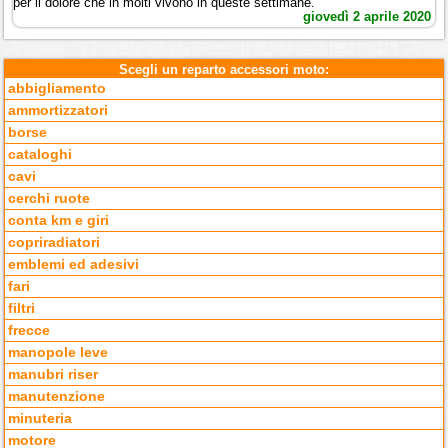
per il dolore che in molti vivono in queste settimane.
giovedì 2 aprile 2020
Scegli un reparto accessori moto:
abbigliamento
ammortizzatori
borse
cataloghi
cavi
cerchi ruote
conta km e giri
copriradiatori
emblemi ed adesivi
fari
filtri
frecce
manopole leve
manubri riser
manutenzione
minuteria
motore