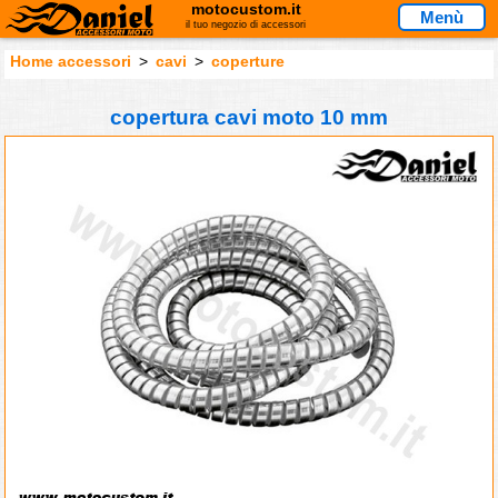
motocustom.it
Menù
il tuo negozio di accessori
Home accessori
>
cavi
>
coperture
copertura cavi moto 10 mm