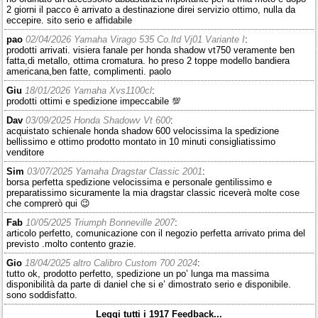
2 giorni il pacco è arrivato a destinazione direi servizio ottimo, nulla da
eccepire. sito serio e affidabile
pao
02/04/2026 Yamaha Virago 535 Co.ltd Vj01 Variante I
:
prodotti arrivati. visiera fanale per honda shadow vt750 veramente ben
fatta,di metallo, ottima cromatura. ho preso 2 toppe modello bandiera
americana,ben fatte, complimenti. paolo
Giu
18/01/2026 Yamaha Xvs1100cl
:
prodotti ottimi e spedizione impeccabile 💯
Dav
03/09/2025 Honda Shadowv Vt 600
:
acquistato schienale honda shadow 600 velocissima la spedizione
bellissimo e ottimo prodotto montato in 10 minuti consigliatissimo
venditore
Sim
03/07/2025 Yamaha Dragstar Classic 2001
:
borsa perfetta spedizione velocissima e personale gentilissimo e
preparatissimo sicuramente la mia dragstar classic riceverà molte cose
che comprerò qui 😉
Fab
10/05/2025 Triumph Bonneville 2007
:
articolo perfetto, comunicazione con il negozio perfetta arrivato prima del
previsto .molto contento grazie.
Gio
18/04/2025 altro Calibro Custom 700 2024
:
tutto ok, prodotto perfetto, spedizione un po’ lunga ma massima
disponibilità da parte di daniel che si e’ dimostrato serio e disponibile.
sono soddisfatto.
Leggi tutti i 1917 Feedback...