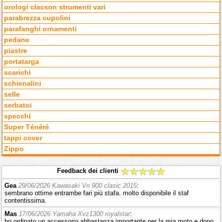
orologi clacson strumenti vari
parabrezza cupolini
parafanghi ornamenti
pedane
piastre
portatarga
scarichi
schienalini
selle
serbatoi
specchi
Super Ténéré
tappi cover
Zippo
Feedback dei clienti
Gea
29/06/2026 Kawasaki Vn 900 clasic 2015
:
sembrano ottime entrambe fari più stafa. molto disponibile il staf
contentissima.
Mas
17/06/2026 Yamaha Xvz1300 royalstar
:
ho ordinato un accessorio abbastanza importante per la mia moto e dopo