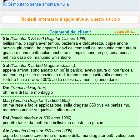
R: Si montano senza smontare nulla
Richiedi informazioni aggiuntive su questo articolo
Commenti dei clienti:
Leggi altri...
Ste
(Yamaha XVS 650 Dragstar Classic 1999)
:
bellissima, bisogna aver tempo, pazienza e delicatezza, copre anche
sezioni più grandi. ho coperto i cavi dei comandi del manubrio con tutta la
guaina e sono spettacolari anche se si irrigidiscono un po', cosa buona
nel mio caso col manubrio whishbone
Sal
(Yamaha Xvs 650 Dragstar Classic)
:
appena arrivati sono andato un po' in panico, avevo paura di non farcela
ma con un pizzico di pazienza e di tempo sono riuscito alla grande e
l'effetto finale è wow 100% addio odiosi cavi neri... grande daniel
Din
(Yamaha Drag Star)
:
ottime e di facile montaggio
Mat
(Yamaha Dragstar Xvs650 1999)
:
ottima resa e facile applicazione. sulla dragstar 650 xvs va benissimo,
ma penso anche su qualsiasi altra moto.
Raf
(honda shadow vt 600 anno 1990)
:
perfetto facile da mettere e bellissimo di estetica grazie
Ale
(yamaha drag star 650 anno 2005)
:
copre benissimo cavo freno e frizione della mia drag star 650. veloci pure