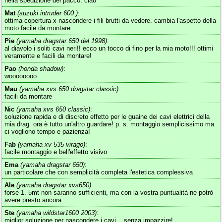
nella spedizione del pacco. ciao
Mat
(suzuki intruder 600 )
:
ottima copertura x nascondere i fili brutti da vedere. cambia l'aspetto della
moto facile da montare
Pie
(yamaha dragstar 650 del 1998)
:
al diavolo i soliti cavi neri!! ecco un tocco di fino per la mia moto!!! ottimi
veramente e facili da montare!
Pao
(honda shadow)
:
woooooooo
Mau
(yamaha xvs 650 dragstar classic)
:
facili da montare
Nic
(yamaha xvs 650 classic)
:
soluzione rapida e di discreto effetto per le guaine dei cavi elettrici della
mia drag. ora è tutto un'altro guardare! p. s. montaggio semplicissimo ma
ci vogliono tempo e pazienza!
Fab
(yamaha xv 535 virago)
:
facile montaggio e bell'effetto visivo
Ema
(yamaha dragstar 650)
:
un particolare che con semplicità completa l'estetica complessiva
Ale
(yamaha dragstar xvs650)
:
forse 1. 5mt non saranno sufficienti, ma con la vostra puntualità ne potrò
avere presto ancora
Ste
(yamaha wildstar1600 2003)
:
miglior soluzione per nascondere i cavi... senza impazzire!