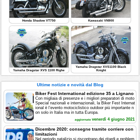
Honda Shadow VT750
Kawasaki VN900
Yamaha Dragstar XVS1100 Black
Yamaha Dragstar XVS 1100 Righe
Knight
Ultime notizie e novità dal Blog
Biker Fest International edizione 35 a Lignano
Con migliaia di presenze e i migliori preparatori di moto
Special nazionali e internazionali, la Biker Fest Internat
ional è l’evento motociclistico outdoor più importante n
on solo in Italia ma in tutta Europa.
venerdì 4 giugno 2021
aggiornato
Dicembre 2020: consegne tramite corriere con
limitazioni
Nel periodo natalizio si riscontrano dei ritardi e problem