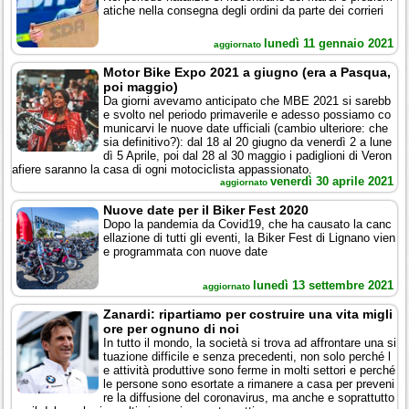
atiche nella consegna degli ordini da parte dei corrieri
lunedì 11 gennaio 2021
aggiornato
Motor Bike Expo 2021 a giugno (era a Pasqua,
poi maggio)
Da giorni avevamo anticipato che MBE 2021 si sarebb
e svolto nel periodo primaverile e adesso possiamo co
municarvi le nuove date ufficiali (cambio ulteriore: che
sia definitivo?): dal 18 al 20 giugno da venerdì 2 a lune
dì 5 Aprile, poi dal 28 al 30 maggio i padiglioni di Veron
afiere saranno la casa di ogni motociclista appassionato.
venerdì 30 aprile 2021
aggiornato
Nuove date per il Biker Fest 2020
Dopo la pandemia da Covid19, che ha causato la canc
ellazione di tutti gli eventi, la Biker Fest di Lignano vien
e programmata con nuove date
lunedì 13 settembre 2021
aggiornato
Zanardi: ripartiamo per costruire una vita migli
ore per ognuno di noi
In tutto il mondo, la società si trova ad affrontare una si
tuazione difficile e senza precedenti, non solo perché l
e attività produttive sono ferme in molti settori e perché
le persone sono esortate a rimanere a casa per preveni
re la diffusione del coronavirus, ma anche e soprattutto