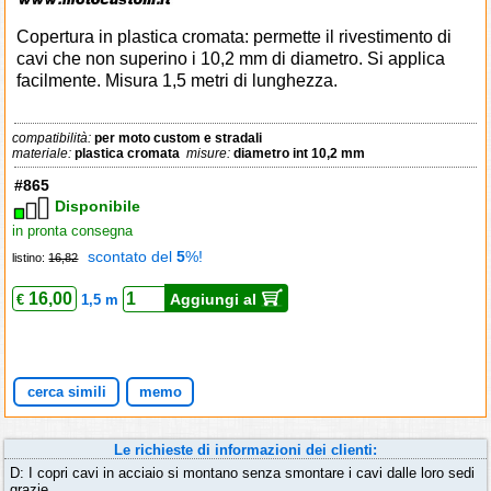
Copertura in plastica cromata: permette il rivestimento di
cavi che non superino i 10,2 mm di diametro. Si applica
facilmente. Misura 1,5 metri di lunghezza.
compatibilità:
per moto custom e stradali
materiale:
plastica cromata
misure:
diametro int 10,2 mm
#865
Disponibile
in pronta consegna
scontato del
5
%!
listino:
16,82
16,00
Aggiungi al
€
1,5 m
cerca simili
memo
Le richieste di informazioni dei clienti:
D: I copri cavi in acciaio si montano senza smontare i cavi dalle loro sedi
grazie