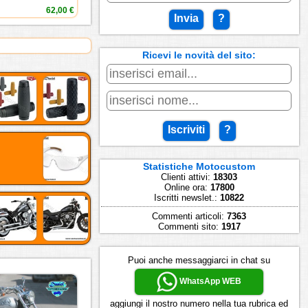
62,00 €
Invia
?
Ricevi le novità del sito:
Iscriviti
?
Statistiche Motocustom
Clienti attivi:
18303
Online ora:
17800
Iscritti newslet.:
10822
Commenti articoli:
7363
Commenti sito:
1917
Puoi anche messaggiarci in chat su
WhatsApp WEB
aggiungi il nostro numero nella tua rubrica ed