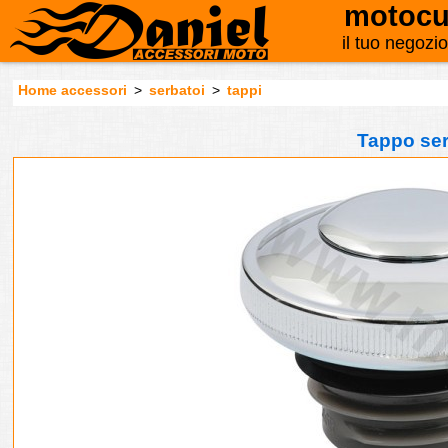
motocu
il tuo negozi
Home accessori
>
serbatoi
>
tappi
Tappo ser