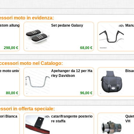
ssori moto in evidenza:
stom allung
Set pedane Galaxy
Manu
298,00 €
68,00 €
ccessori moto nel Catalogo:
e moto univ
Apehanger da 12 per Ha
Bisac
rley Davidson
80,00 €
96,00 €
sori in offerta speciale:
tori Bianca
catarifrangente posterio
Quiet
re staffa
VH