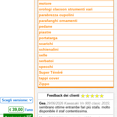
motore
orologi clacson strumenti vari
parabrezza cupolini
parafanghi ornamenti
pedane
piastre
portatarga
scarichi
schienalini
selle
serbatoi
specchi
Super Ténéré
tappi cover
Zippo
Feedback dei clienti
Gea
29/06/2026 Kawasaki Vn 900 clasic 2015
:
sembrano ottime entrambe fari più stafa. molto
39,00
€
l'uno
disponibile il staf contentissima.