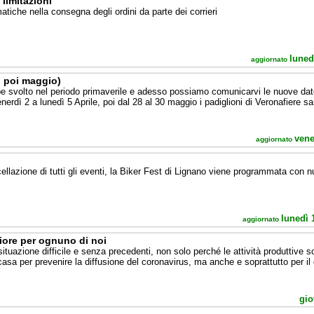
limitazioni
matiche nella consegna degli ordini da parte dei corrieri
luned
aggiornato
, poi maggio)
 svolto nel periodo primaverile e adesso possiamo comunicarvi le nuove date 
enerdì 2 a lunedì 5 Aprile, poi dal 28 al 30 maggio i padiglioni di Veronafiere s
vene
aggiornato
lazione di tutti gli eventi, la Biker Fest di Lignano viene programmata con 
lunedì 
aggiornato
liore per ognuno di noi
 situazione difficile e senza precedenti, non solo perché le attività produttive 
asa per prevenire la diffusione del coronavirus, ma anche e soprattutto per il 
gio