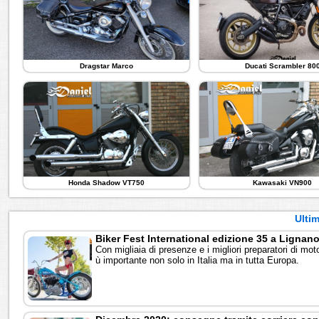
Dragstar Marco
Ducati Scrambler 80
Honda Shadow VT750
Kawasaki VN900
Ultim
Biker Fest International edizione 35 a Lignan
Con migliaia di presenze e i migliori preparatori di mot
ù importante non solo in Italia ma in tutta Europa.