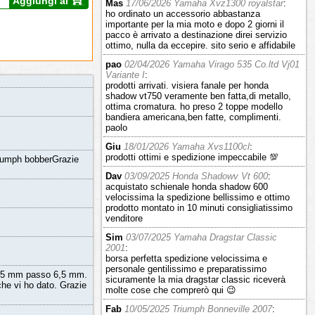
Aggiungi al
Mas
17/06/2026 Yamaha Xvz1300 royalstar
:
ho ordinato un accessorio abbastanza
importante per la mia moto e dopo 2 giorni il
pacco è arrivato a destinazione direi servizio
ottimo, nulla da eccepire. sito serio e affidabile
pao
02/04/2026 Yamaha Virago 535 Co.ltd Vj01
Variante I
:
prodotti arrivati. visiera fanale per honda
shadow vt750 veramente ben fatta,di metallo,
ottima cromatura. ho preso 2 toppe modello
bandiera americana,ben fatte, complimenti.
paolo
Giu
18/01/2026 Yamaha Xvs1100cl
:
prodotti ottimi e spedizione impeccabile 💯
Triumph bobberGrazie
Dav
03/09/2025 Honda Shadowv Vt 600
:
acquistato schienale honda shadow 600
velocissima la spedizione bellissimo e ottimo
prodotto montato in 10 minuti consigliatissimo
venditore
Sim
03/07/2025 Yamaha Dragstar Classic
2001
:
borsa perfetta spedizione velocissima e
personale gentilissimo e preparatissimo
o 45 mm passo 6,5 mm.
sicuramente la mia dragstar classic riceverà
he vi ho dato. Grazie
molte cose che comprerò qui 😉
Fab
10/05/2025 Triumph Bonneville 2007
: