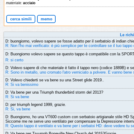
materiale:
acciaio
cerca simili
memo
Le richi
D: buongiorno, volevo sapere se fosse adatto per il serbatoio di indian chie
R: Non l'ho mai verificato: è più semplice per te controllare se il tuo tapp
D: Buongiorno volevo sapere se questo tappo è compatibile con la SPOR
R: si certo
D: Volevo sapere di che materiale è fatto il tappo nero (codice 1889B) e 
R: Sono in metallo, uno cromato l'atro verniciato a polvere. E vanno bene 
D: Volevo chiederti se va bene su una Street glide 2019..
R: Si va benissimo
D: Va bene per una Triumph thunderbird storm del 2013?
R: Si va bene
D: per triumph legend 1999, grazie.
R: Si, va bene
D: Buongiorno, ho una VT600 custom con serbatoio artigianale stile HD S
Siccome me ne serve uno ventilato per compensare la Depressione interna,
R: Questo tappo è ventilato e va bene per i serbatoi HD: deve vedere tu se 
D: Va bene per Tryumph Boneville New Church del 2015?Grazie