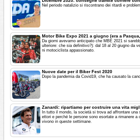
Dicembre 2020: consegne tramite corriere con 
Nel periodo natalizio si riscontrano dei ritardi e proble
Motor Bike Expo 2021 a giugno (era a Pasqua
Da giorni avevamo anticipato che MBE 2021 si sarebbe
ulteriore: che sia definitivo?): dal 18 al 20 giugno da v
ni motociclista appassionato.
Nuove date per il Biker Fest 2020
Dopo la pandemia da Covid19, che ha causato la cancel
Zanardi: ripartiamo per costruire una vita mig
In tutto il mondo, la società si trova ad affrontare una
ettori e perché le persone sono esortate a rimanere a c
vivono in queste settimane.