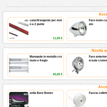
Acce
catarifrangente per mot
Faro moto cu
o a 2 punte
ato
11,00 €
Novità a
Manopole in metallo cro
Faro anterior
mato e fregio
ersale cromo
45,00 €
Acces
sella Bare Bones
Fascia collet