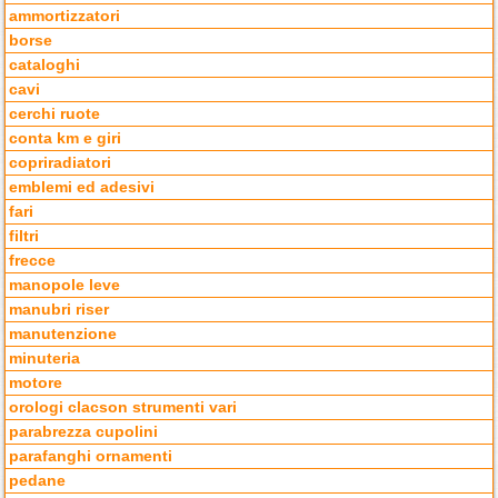
ammortizzatori
borse
cataloghi
cavi
cerchi ruote
conta km e giri
copriradiatori
emblemi ed adesivi
fari
filtri
frecce
manopole leve
manubri riser
manutenzione
minuteria
motore
orologi clacson strumenti vari
parabrezza cupolini
parafanghi ornamenti
pedane