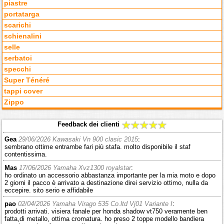
piastre
portatarga
scarichi
schienalini
selle
serbatoi
specchi
Super Ténéré
tappi cover
Zippo
Feedback dei clienti
Gea
29/06/2026 Kawasaki Vn 900 clasic 2015
:
sembrano ottime entrambe fari più stafa. molto disponibile il staf
contentissima.
Mas
17/06/2026 Yamaha Xvz1300 royalstar
:
ho ordinato un accessorio abbastanza importante per la mia moto e dopo
2 giorni il pacco è arrivato a destinazione direi servizio ottimo, nulla da
eccepire. sito serio e affidabile
pao
02/04/2026 Yamaha Virago 535 Co.ltd Vj01 Variante I
:
prodotti arrivati. visiera fanale per honda shadow vt750 veramente ben
fatta,di metallo, ottima cromatura. ho preso 2 toppe modello bandiera