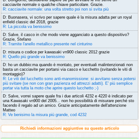
cacciavite normale o qualche chiave particolare. Grazie.
R: cacciavite normale: una volta stretto poi non si svita più
D: Buonasera, vi scrivo per sapere quale è la misura adatta per un royal
enfield classic del 2018, grazie
R: La piccola va benissimo
D: Salve, il casco in che modo viene agganciato a questo dispositivo?
Grazie, Stefano
R: Tramite l'anello metallico presente nel cinturino
D: misura o codice per kawasaki vn900 classic 2012 grazie
R: Quello più grande va benissimo
D: ho un dubbio:ma quando è montato, per eventuali malintenzionati non
basta un cacciavite per portarsi via casco e lucchetto (svitando le viti di
montaggio)?
R: Le viti del lucchetto sono anti-manomissione: si avvitano senza potersi
più svitare (se non con gran pazienza ed attrezzi adatti). E' più semplice
portar via tutta la moto che aprire questo lucchetto ;-)
D: Salve, vorrei sapere quale fra i due articoli 4232 e 4220 è indicato per
una Kawasaki vn900 del 2005... non ho possibilità di misurare perché sto
facendo il regalo ad un amico. Grazie anticipatamente dell'attenzione
Matteo
R: Ve benisimo la misura più grande, cod 4232
Richiedi informazioni aggiuntive su questo articolo