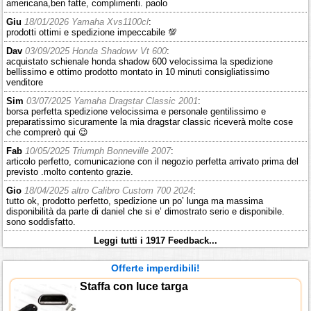
americana,ben fatte, complimenti. paolo
Giu
18/01/2026 Yamaha Xvs1100cl
:
prodotti ottimi e spedizione impeccabile 💯
Dav
03/09/2025 Honda Shadowv Vt 600
:
acquistato schienale honda shadow 600 velocissima la spedizione
bellissimo e ottimo prodotto montato in 10 minuti consigliatissimo
venditore
Sim
03/07/2025 Yamaha Dragstar Classic 2001
:
borsa perfetta spedizione velocissima e personale gentilissimo e
preparatissimo sicuramente la mia dragstar classic riceverà molte cose
che comprerò qui 😉
Fab
10/05/2025 Triumph Bonneville 2007
:
articolo perfetto, comunicazione con il negozio perfetta arrivato prima del
previsto .molto contento grazie.
Gio
18/04/2025 altro Calibro Custom 700 2024
:
tutto ok, prodotto perfetto, spedizione un po’ lunga ma massima
disponibilità da parte di daniel che si e’ dimostrato serio e disponibile.
sono soddisfatto.
Leggi tutti i 1917 Feedback...
Offerte imperdibili!
Staffa con luce targa