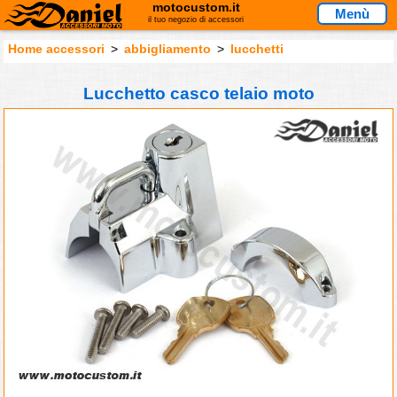
motocustom.it
Menù
il tuo negozio di accessori
Home accessori
>
abbigliamento
>
lucchetti
Lucchetto casco telaio moto