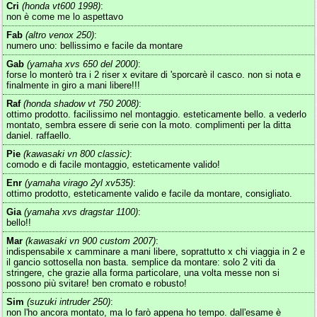
Cri
(honda vt600 1998)
:
non è come me lo aspettavo
Fab
(altro venox 250)
:
numero uno: bellissimo e facile da montare
Gab
(yamaha xvs 650 del 2000)
:
forse lo monterò tra i 2 riser x evitare di 'sporcarè il casco. non si nota e
finalmente in giro a mani libere!!!
Raf
(honda shadow vt 750 2008)
:
ottimo prodotto. facilissimo nel montaggio. esteticamente bello. a vederlo
montato, sembra essere di serie con la moto. complimenti per la ditta
daniel. raffaello.
Pie
(kawasaki vn 800 classic)
:
comodo e di facile montaggio, esteticamente valido!
Enr
(yamaha virago 2yl xv535)
:
ottimo prodotto, esteticamente valido e facile da montare, consigliato.
Gia
(yamaha xvs dragstar 1100)
:
bello!!
Mar
(kawasaki vn 900 custom 2007)
:
indispensabile x camminare a mani libere, soprattutto x chi viaggia in 2 e
il gancio sottosella non basta. semplice da montare: solo 2 viti da
stringere, che grazie alla forma particolare, una volta messe non si
possono più svitare! ben cromato e robusto!
Sim
(suzuki intruder 250)
:
non l'ho ancora montato, ma lo farò appena ho tempo. dall'esame è