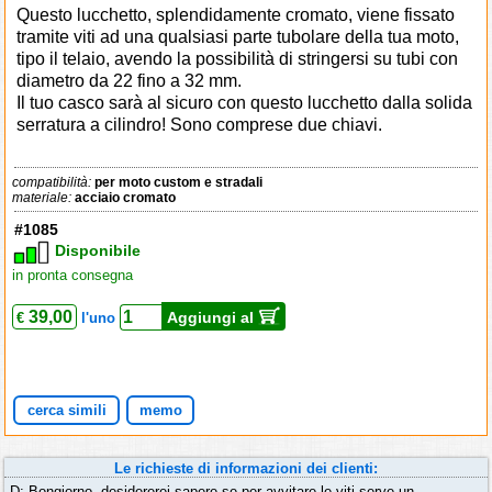
Questo lucchetto, splendidamente cromato, viene fissato
tramite viti ad una qualsiasi parte tubolare della tua moto,
tipo il telaio, avendo la possibilità di stringersi su tubi con
diametro da 22 fino a 32 mm.
Il tuo casco sarà al sicuro con questo lucchetto dalla solida
serratura a cilindro! Sono comprese due chiavi.
compatibilità:
per moto custom e stradali
materiale:
acciaio cromato
#1085
Disponibile
in pronta consegna
39,00
Aggiungi al
€
l'uno
cerca simili
memo
Le richieste di informazioni dei clienti:
D: Bongiorno, desidererei sapere se per avvitare le viti serve un