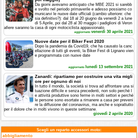
Da giorni avevamo anticipato che MBE 2021 si sarebb
e svolto nel periodo primaverile e adesso possiamo co
municarvi le nuove date ufficiali (cambio ulteriore: che
sia definitivo?): dal 18 al 20 giugno da venerdì 2 a lune
dì 5 Aprile, poi dal 28 al 30 maggio i padiglioni di Veron
afiere saranno la casa di ogni motociclista appassionato.
venerdì 30 aprile 2021
aggiornato
Nuove date per il Biker Fest 2020
Dopo la pandemia da Covid19, che ha causato la canc
ellazione di tutti gli eventi, la Biker Fest di Lignano vien
e programmata con nuove date
lunedì 13 settembre 2021
aggiornato
Zanardi: ripartiamo per costruire una vita migli
ore per ognuno di noi
In tutto il mondo, la società si trova ad affrontare una si
tuazione difficile e senza precedenti, non solo perché l
e attività produttive sono ferme in molti settori e perché
le persone sono esortate a rimanere a casa per preveni
re la diffusione del coronavirus, ma anche e soprattutto
per il dolore che in molti vivono in queste settimane.
giovedì 2 aprile 2020
Scegli un reparto accessori moto:
abbigliamento