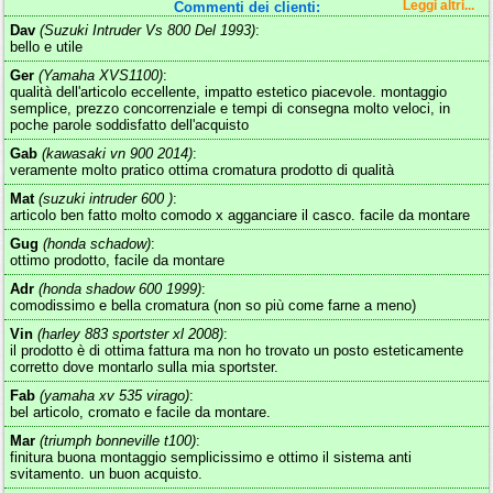
Commenti dei clienti:
Leggi altri...
Dav
(Suzuki Intruder Vs 800 Del 1993)
:
bello e utile
Ger
(Yamaha XVS1100)
:
qualità dell'articolo eccellente, impatto estetico piacevole. montaggio
semplice, prezzo concorrenziale e tempi di consegna molto veloci, in
poche parole soddisfatto dell'acquisto
Gab
(kawasaki vn 900 2014)
:
veramente molto pratico ottima cromatura prodotto di qualità
Mat
(suzuki intruder 600 )
:
articolo ben fatto molto comodo x agganciare il casco. facile da montare
Gug
(honda schadow)
:
ottimo prodotto, facile da montare
Adr
(honda shadow 600 1999)
:
comodissimo e bella cromatura (non so più come farne a meno)
Vin
(harley 883 sportster xl 2008)
:
il prodotto è di ottima fattura ma non ho trovato un posto esteticamente
corretto dove montarlo sulla mia sportster.
Fab
(yamaha xv 535 virago)
:
bel articolo, cromato e facile da montare.
Mar
(triumph bonneville t100)
:
finitura buona montaggio semplicissimo e ottimo il sistema anti
svitamento. un buon acquisto.