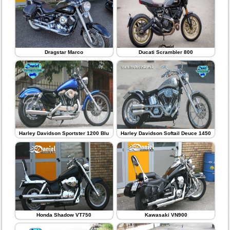
Dragstar Marco
Ducati Scrambler 800
Harley Davidson Sportster 1200 Blu
Harley Davidson Softail Deuce 1450
Honda Shadow VT750
Kawasaki VN900