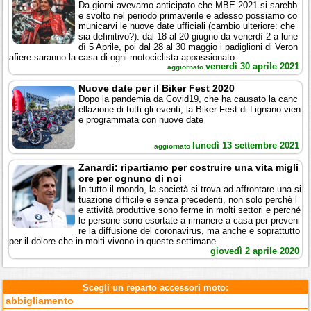
Da giorni avevamo anticipato che MBE 2021 si sarebb
e svolto nel periodo primaverile e adesso possiamo co
municarvi le nuove date ufficiali (cambio ulteriore: che
sia definitivo?): dal 18 al 20 giugno da venerdì 2 a lune
dì 5 Aprile, poi dal 28 al 30 maggio i padiglioni di Veron
afiere saranno la casa di ogni motociclista appassionato.
venerdì 30 aprile 2021
aggiornato
Nuove date per il Biker Fest 2020
Dopo la pandemia da Covid19, che ha causato la canc
ellazione di tutti gli eventi, la Biker Fest di Lignano vien
e programmata con nuove date
lunedì 13 settembre 2021
aggiornato
Zanardi: ripartiamo per costruire una vita migli
ore per ognuno di noi
In tutto il mondo, la società si trova ad affrontare una si
tuazione difficile e senza precedenti, non solo perché l
e attività produttive sono ferme in molti settori e perché
le persone sono esortate a rimanere a casa per preveni
re la diffusione del coronavirus, ma anche e soprattutto
per il dolore che in molti vivono in queste settimane.
giovedì 2 aprile 2020
Scegli un reparto accessori moto:
abbigliamento