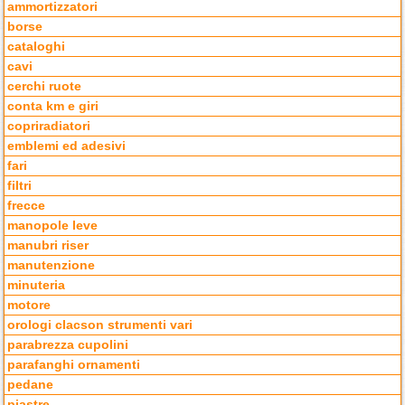
ammortizzatori
borse
cataloghi
cavi
cerchi ruote
conta km e giri
copriradiatori
emblemi ed adesivi
fari
filtri
frecce
manopole leve
manubri riser
manutenzione
minuteria
motore
orologi clacson strumenti vari
parabrezza cupolini
parafanghi ornamenti
pedane
piastre