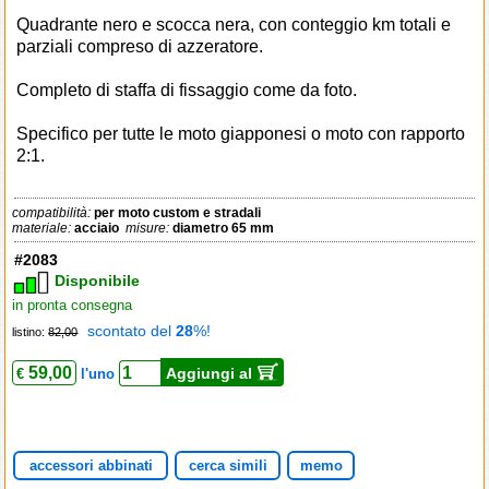
Quadrante nero e scocca nera, con conteggio km totali e
parziali compreso di azzeratore.
Completo di staffa di fissaggio come da foto.
Specifico per tutte le moto giapponesi o moto con rapporto
2:1.
compatibilità:
per moto custom e stradali
materiale:
acciaio
misure:
diametro 65 mm
#2083
Disponibile
in pronta consegna
scontato del
28
%!
listino:
82,00
59,00
Aggiungi al
€
l'uno
accessori abbinati
cerca simili
memo