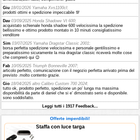
Giu
18/01/2026 Yamaha Xvs1100cl
:
prodotti ottimi e spedizione impeccabile 💯
Dav
03/09/2025 Honda Shadowv Vt 600
:
acquistato schienale honda shadow 600 velocissima la spedizione
bellissimo e ottimo prodotto montato in 10 minuti consigliatissimo
venditore
Sim
03/07/2025 Yamaha Dragstar Classic 2001
:
borsa perfetta spedizione velocissima e personale gentilissimo e
preparatissimo sicuramente la mia dragstar classic riceverà molte cose
che comprerò qui 😉
Fab
10/05/2025 Triumph Bonneville 2007
:
articolo perfetto, comunicazione con il negozio perfetta arrivato prima del
previsto .molto contento grazie.
Gio
18/04/2025 altro Calibro Custom 700 2024
:
tutto ok, prodotto perfetto, spedizione un po’ lunga ma massima
disponibilità da parte di daniel che si e’ dimostrato serio e disponibile.
sono soddisfatto.
Leggi tutti i 1917 Feedback...
Offerte imperdibili!
Staffa con luce targa