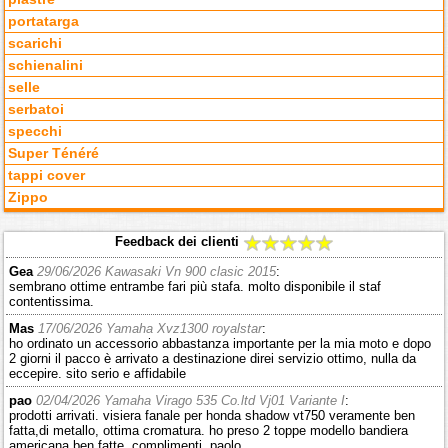
portatarga
scarichi
schienalini
selle
serbatoi
specchi
Super Ténéré
tappi cover
Zippo
Feedback dei clienti
Gea
29/06/2026 Kawasaki Vn 900 clasic 2015
:
sembrano ottime entrambe fari più stafa. molto disponibile il staf
contentissima.
Mas
17/06/2026 Yamaha Xvz1300 royalstar
:
ho ordinato un accessorio abbastanza importante per la mia moto e dopo
2 giorni il pacco è arrivato a destinazione direi servizio ottimo, nulla da
eccepire. sito serio e affidabile
pao
02/04/2026 Yamaha Virago 535 Co.ltd Vj01 Variante I
:
prodotti arrivati. visiera fanale per honda shadow vt750 veramente ben
fatta,di metallo, ottima cromatura. ho preso 2 toppe modello bandiera
americana,ben fatte, complimenti. paolo