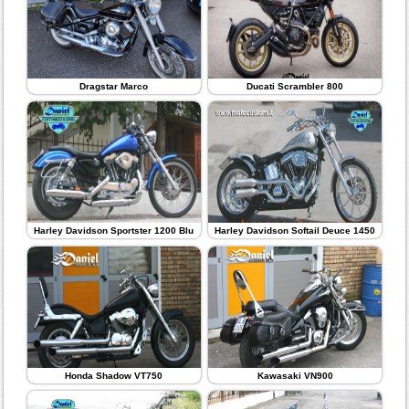
Dragstar Marco
Ducati Scrambler 800
Harley Davidson Sportster 1200 Blu
Harley Davidson Softail Deuce 1450
Honda Shadow VT750
Kawasaki VN900