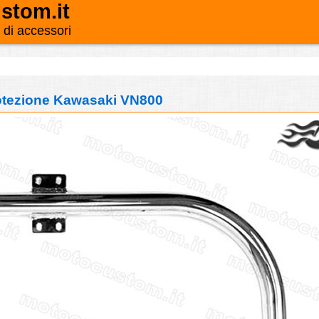
stom.it
o di accessori
otezione Kawasaki VN800