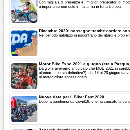
Con migliaia di presenze e i migliori preparatori di mot
ù importante non solo in Italia ma in tutta Europa.
Dicembre 2020: consegne tramite corriere con 
Nel periodo natalizio si riscontrano dei ritardi e proble
Motor Bike Expo 2021 a giugno (era a Pasqua
Da giorni avevamo anticipato che MBE 2021 si sarebbe
ulteriore: che sia definitivo?): dal 18 al 20 giugno da v
ni motociclista appassionato.
Nuove date per il Biker Fest 2020
Dopo la pandemia da Covid19, che ha causato la cancel
Zanardi: ripartiamo per costruire una vita mig