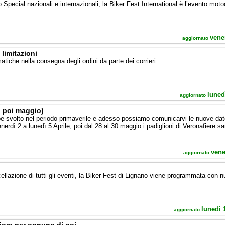
o Special nazionali e internazionali, la Biker Fest International è l’evento motoc
vene
aggiornato
limitazioni
matiche nella consegna degli ordini da parte dei corrieri
luned
aggiornato
, poi maggio)
 svolto nel periodo primaverile e adesso possiamo comunicarvi le nuove date 
enerdì 2 a lunedì 5 Aprile, poi dal 28 al 30 maggio i padiglioni di Veronafiere s
vene
aggiornato
lazione di tutti gli eventi, la Biker Fest di Lignano viene programmata con 
lunedì 
aggiornato
liore per ognuno di noi