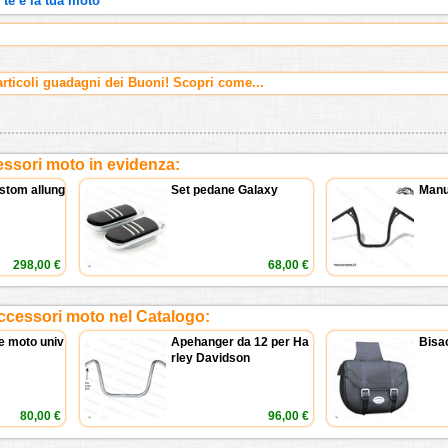
te e la tua moto
ticoli guadagni dei Buoni! Scopri come...
ssori moto in evidenza:
stom allung
Set pedane Galaxy
Manu
298,00 €
68,00 €
ccessori moto nel Catalogo:
e moto univ
Apehanger da 12 per Ha
Bisac
rley Davidson
80,00 €
96,00 €