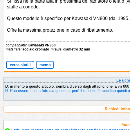
Si fissa nella parte alta in prossimità del radiatore o telaio 
staffe a corredo.
Questo modello è specifico per Kawasaki VN800 (dal 1995 
Offre la massima protezione in caso di ribaltamento.
compatibilità:
Kawasaki VN800
materiale:
acciaio cromato
misure:
diametro 32 mm
cerca simili
memo
Le richi
D: in merito a questo articolo, sembra diverso dagli attachci che la vn 800 
R: Può essere che la foto sia generica, però il modello è specifico quindi
Richiedi info
Info