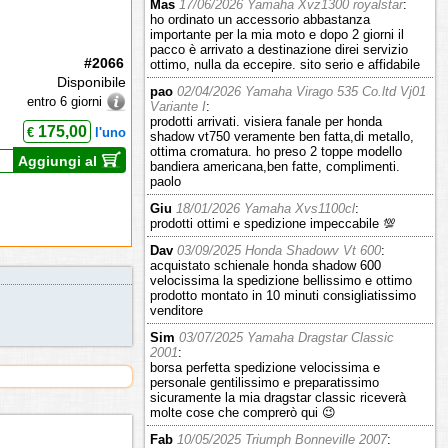
Mas
17/06/2026 Yamaha Xvz1300 royalstar
:
ho ordinato un accessorio abbastanza
importante per la mia moto e dopo 2 giorni il
pacco è arrivato a destinazione direi servizio
#2066
ottimo, nulla da eccepire. sito serio e affidabile
Disponibile
pao
02/04/2026 Yamaha Virago 535 Co.ltd Vj01
entro 6 giorni
Variante I
:
prodotti arrivati. visiera fanale per honda
175,00
€
l'uno
shadow vt750 veramente ben fatta,di metallo,
ottima cromatura. ho preso 2 toppe modello
Aggiungi al
bandiera americana,ben fatte, complimenti.
paolo
Giu
18/01/2026 Yamaha Xvs1100cl
:
prodotti ottimi e spedizione impeccabile 💯
Dav
03/09/2025 Honda Shadowv Vt 600
:
acquistato schienale honda shadow 600
velocissima la spedizione bellissimo e ottimo
prodotto montato in 10 minuti consigliatissimo
venditore
Sim
03/07/2025 Yamaha Dragstar Classic
2001
:
borsa perfetta spedizione velocissima e
personale gentilissimo e preparatissimo
sicuramente la mia dragstar classic riceverà
molte cose che comprerò qui 😉
Fab
10/05/2025 Triumph Bonneville 2007
: