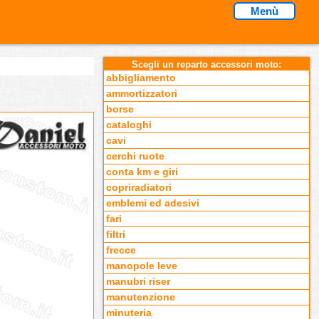
Menù
Scegli un reparto accessori moto:
abbigliamento
ammortizzatori
borse
cataloghi
cavi
cerchi ruote
conta km e giri
copriradiatori
emblemi ed adesivi
fari
filtri
frecce
manopole leve
manubri riser
manutenzione
minuteria