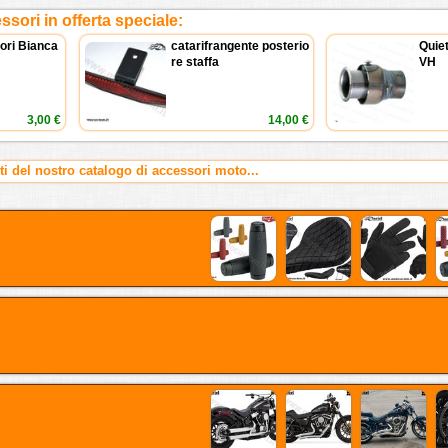
sori in offerta speciale:
tori Bianca
catarifrangente posterio
Quiet
re staffa
VH
3,00 €
14,00 €
rti del nostro catalogo di accessori moto...