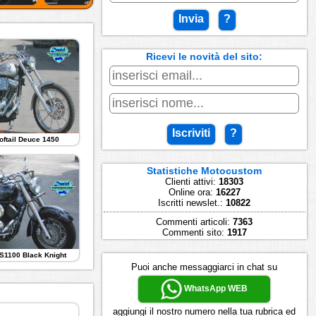
Invia
?
Ricevi le novità del sito:
Iscriviti
?
oftail Deuce 1450
Statistiche Motocustom
Clienti attivi:
18303
Online ora:
16227
Iscritti newslet.:
10822
Commenti articoli:
7363
Commenti sito:
1917
S1100 Black Knight
Puoi anche messaggiarci in chat su
WhatsApp WEB
aggiungi il nostro numero nella tua rubrica ed