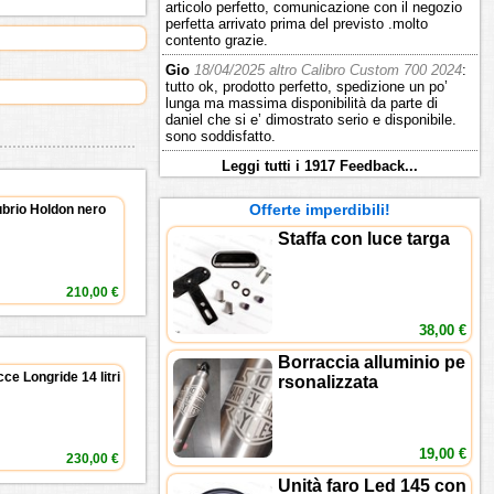
articolo perfetto, comunicazione con il negozio
perfetta arrivato prima del previsto .molto
contento grazie.
Gio
18/04/2025 altro Calibro Custom 700 2024
:
tutto ok, prodotto perfetto, spedizione un po’
lunga ma massima disponibilità da parte di
daniel che si e’ dimostrato serio e disponibile.
sono soddisfatto.
Leggi tutti i 1917 Feedback...
Offerte imperdibili!
brio Holdon nero
Staffa con luce targa
210,00 €
38,00 €
Borraccia alluminio pe
ce Longride 14 litri
rsonalizzata
19,00 €
230,00 €
Unità faro Led 145 con