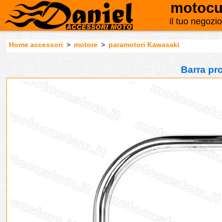
motocu
il tuo negozi
Home accessori
>
motore
>
paramotori Kawasaki
Barra pr