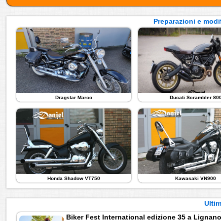
Preparazioni e modif
Dragstar Marco
Ducati Scrambler 80
Honda Shadow VT750
Kawasaki VN900
Ultim
Biker Fest International edizione 35 a Lignan