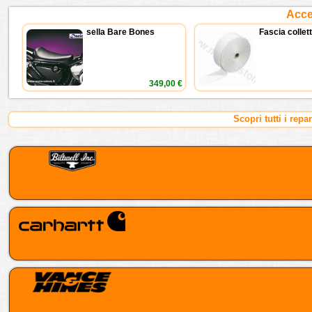
Acces
sella Bare Bones
Fascia collet
349,00 €
Scopri tutti i repa