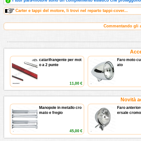
I tubi para-motore sono un complemento estetico che proteggono 
Carter e tappi del motore, li trovi nel reparto tappi-cover...
Commentando gli ar
Acce
catarifrangente per mot
Faro moto cu
o a 2 punte
ato
11,00 €
Novità a
Manopole in metallo cro
Faro anterior
mato e fregio
ersale cromo
45,00 €