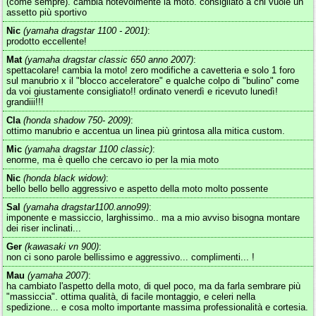
(come sempre). cambia notevolmente la moto. consigliato a chi vuole un
assetto più sportivo
Nic
(yamaha dragstar 1100 - 2001)
:
prodotto eccellente!
Mat
(yamaha dragstar classic 650 anno 2007)
:
spettacolare! cambia la moto! zero modifiche a cavetteria e solo 1 foro
sul manubrio x il "blocco acceleratore" e qualche colpo di "bulino" come
da voi giustamente consigliato!! ordinato venerdì e ricevuto lunedì!
grandiii!!!
Cla
(honda shadow 750- 2009)
:
ottimo manubrio e accentua un linea più grintosa alla mitica custom.
Mic
(yamaha dragstar 1100 classic)
:
enorme, ma è quello che cercavo io per la mia moto
Nic
(honda black widow)
:
bello bello bello aggressivo e aspetto della moto molto possente
Sal
(yamaha dragstar1100.anno99)
:
imponente e massiccio, larghissimo.. ma a mio avviso bisogna montare
dei riser inclinati...
Ger
(kawasaki vn 900)
:
non ci sono parole bellissimo e aggressivo... complimenti... !
Mau
(yamaha 2007)
:
ha cambiato l'aspetto della moto, di quel poco, ma da farla sembrare più
"massiccia". ottima qualità, di facile montaggio, e celeri nella
spedizione... e cosa molto importante massima professionalità e cortesia.