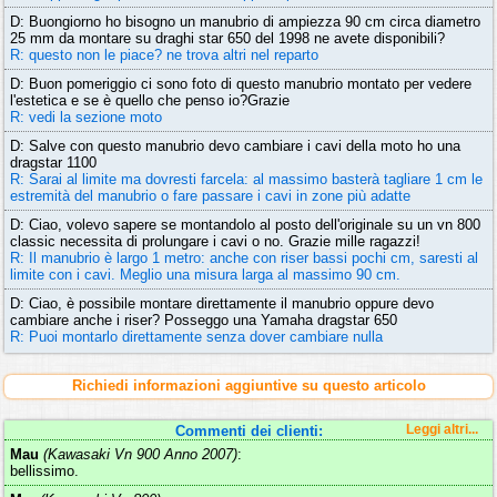
D: Buongiorno ho bisogno un manubrio di ampiezza 90 cm circa diametro
25 mm da montare su draghi star 650 del 1998 ne avete disponibili?
R: questo non le piace? ne trova altri nel reparto
D: Buon pomeriggio ci sono foto di questo manubrio montato per vedere
l'estetica e se è quello che penso io?Grazie
R: vedi la sezione moto
D: Salve con questo manubrio devo cambiare i cavi della moto ho una
dragstar 1100
R: Sarai al limite ma dovresti farcela: al massimo basterà tagliare 1 cm le
estremità del manubrio o fare passare i cavi in zone più adatte
D: Ciao, volevo sapere se montandolo al posto dell'originale su un vn 800
classic necessita di prolungare i cavi o no. Grazie mille ragazzi!
R: Il manubrio è largo 1 metro: anche con riser bassi pochi cm, saresti al
limite con i cavi. Meglio una misura larga al massimo 90 cm.
D: Ciao, è possibile montare direttamente il manubrio oppure devo
cambiare anche i riser? Posseggo una Yamaha dragstar 650
R: Puoi montarlo direttamente senza dover cambiare nulla
Richiedi informazioni aggiuntive su questo articolo
Commenti dei clienti:
Leggi altri...
Mau
(Kawasaki Vn 900 Anno 2007)
:
bellissimo.