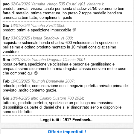
pao
02/04/2026 Yamaha Virago 535 Co.ltd Vj01 Variante I
:
prodotti arrivati. visiera fanale per honda shadow vt750 veramente ben
fatta,di metallo, ottima cromatura. ho preso 2 toppe modello bandiera
americana,ben fatte, complimenti. paolo
Giu
18/01/2026 Yamaha Xvs1100cl
:
prodotti ottimi e spedizione impeccabile 💯
Dav
03/09/2025 Honda Shadowv Vt 600
:
acquistato schienale honda shadow 600 velocissima la spedizione
bellissimo e ottimo prodotto montato in 10 minuti consigliatissimo
venditore
Sim
03/07/2025 Yamaha Dragstar Classic 2001
:
borsa perfetta spedizione velocissima e personale gentilissimo e
preparatissimo sicuramente la mia dragstar classic riceverà molte cose
che comprerò qui 😉
Fab
10/05/2025 Triumph Bonneville 2007
:
articolo perfetto, comunicazione con il negozio perfetta arrivato prima del
previsto .molto contento grazie.
Gio
18/04/2025 altro Calibro Custom 700 2024
:
tutto ok, prodotto perfetto, spedizione un po’ lunga ma massima
disponibilità da parte di daniel che si e’ dimostrato serio e disponibile.
sono soddisfatto.
Leggi tutti i 1917 Feedback...
Offerte imperdibili!