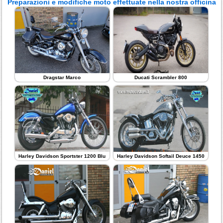
Preparazioni e modifiche moto effettuate nella nostra officina
Dragstar Marco
Ducati Scrambler 800
Harley Davidson Sportster 1200 Blu
Harley Davidson Softail Deuce 1450