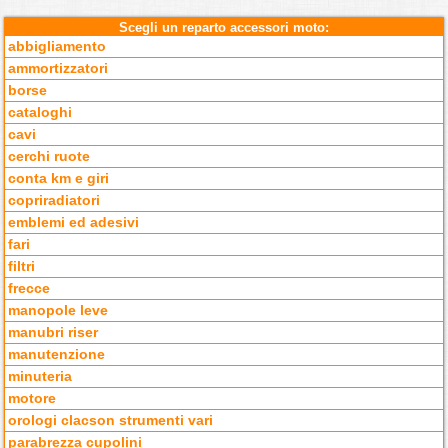
Scegli un reparto accessori moto:
abbigliamento
ammortizzatori
borse
cataloghi
cavi
cerchi ruote
conta km e giri
copriradiatori
emblemi ed adesivi
fari
filtri
frecce
manopole leve
manubri riser
manutenzione
minuteria
motore
orologi clacson strumenti vari
parabrezza cupolini