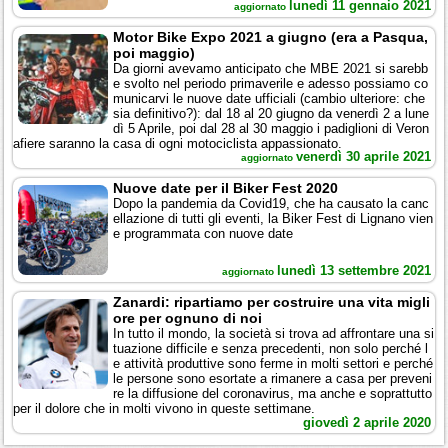
lunedì 11 gennaio 2021
aggiornato
Motor Bike Expo 2021 a giugno (era a Pasqua,
poi maggio)
Da giorni avevamo anticipato che MBE 2021 si sarebb
e svolto nel periodo primaverile e adesso possiamo co
municarvi le nuove date ufficiali (cambio ulteriore: che
sia definitivo?): dal 18 al 20 giugno da venerdì 2 a lune
dì 5 Aprile, poi dal 28 al 30 maggio i padiglioni di Veron
afiere saranno la casa di ogni motociclista appassionato.
venerdì 30 aprile 2021
aggiornato
Nuove date per il Biker Fest 2020
Dopo la pandemia da Covid19, che ha causato la canc
ellazione di tutti gli eventi, la Biker Fest di Lignano vien
e programmata con nuove date
lunedì 13 settembre 2021
aggiornato
Zanardi: ripartiamo per costruire una vita migli
ore per ognuno di noi
In tutto il mondo, la società si trova ad affrontare una si
tuazione difficile e senza precedenti, non solo perché l
e attività produttive sono ferme in molti settori e perché
le persone sono esortate a rimanere a casa per preveni
re la diffusione del coronavirus, ma anche e soprattutto
per il dolore che in molti vivono in queste settimane.
giovedì 2 aprile 2020