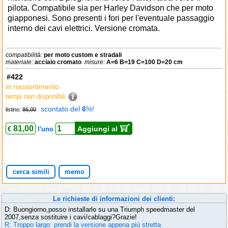
pilota. Compatibile sia per Harley Davidson che per moto
giapponesi. Sono presenti i fori per l'eventuale passaggio
interno dei cavi elettrici. Versione cromata.
compatibilità:
per moto custom e stradali
materiale:
acciaio cromato
misure:
A=6 B=19 C=100 D=20 cm
#422
in riassortimento
tempi non disponibili
scontato del
6
%!
listino:
86,00
81,00
Aggiungi al
€
l'uno
cerca simili
memo
Le richieste di informazioni dei clienti:
D: Buongiorno,posso installarlo su una Triumph speedmaster del
2007,senza sostituire i cavi/cablaggi?Grazie!
R: Troppo largo: prendi la versione appena più stretta