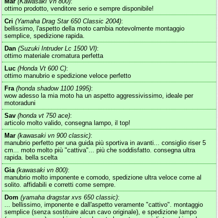
Mar
(Kawasaki Vn 800)
:
ottimo prodotto, venditore serio e sempre disponibile!
Cri
(Yamaha Drag Star 650 Classic 2004)
:
bellissimo, l'aspetto della moto cambia notevolmente montaggio
semplice, spedizione rapida.
Dan
(Suzuki Intruder Lc 1500 Vl)
:
ottimo materiale cromatura perfetta
Luc
(Honda Vt 600 C)
:
ottimo manubrio e spedizione veloce perfetto
Fra
(honda shadow 1100 1995)
:
wow adesso la mia moto ha un aspetto aggressivissimo, ideale per
motoraduni
Sav
(honda vt 750 ace)
:
articolo molto valido, consegna lampo, il top!
Mar
(kawasaki vn 900 classic)
:
manubrio perfetto per una guida più sportiva in avanti... consiglio riser 5
cm... moto molto più "cattiva"... più che soddisfatto. consegna ultra
rapida. bella scelta
Gia
(kawasaki vn 800)
:
manubrio molto imponente e comodo, spedizione ultra veloce come al
solito. affidabili e corretti come sempre.
Dom
(yamaha dragstar xvs 650 classic)
:
... bellissimo, imponente e dall'aspetto veramente "cattivo". montaggio
semplice (senza sostituire alcun cavo originale), e spedizione lampo