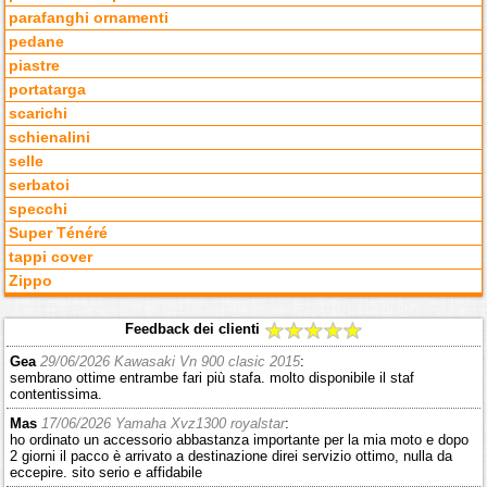
parafanghi ornamenti
pedane
piastre
portatarga
scarichi
schienalini
selle
serbatoi
specchi
Super Ténéré
tappi cover
Zippo
Feedback dei clienti
Gea
29/06/2026 Kawasaki Vn 900 clasic 2015
:
sembrano ottime entrambe fari più stafa. molto disponibile il staf
contentissima.
Mas
17/06/2026 Yamaha Xvz1300 royalstar
:
ho ordinato un accessorio abbastanza importante per la mia moto e dopo
2 giorni il pacco è arrivato a destinazione direi servizio ottimo, nulla da
eccepire. sito serio e affidabile