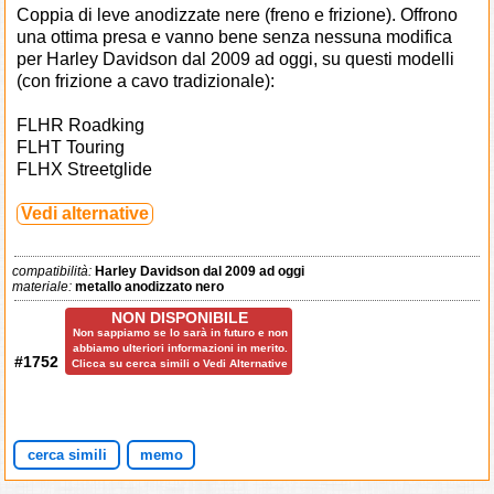
Coppia di leve anodizzate nere (freno e frizione). Offrono
una ottima presa e vanno bene senza nessuna modifica
per Harley Davidson dal 2009 ad oggi, su questi modelli
(con frizione a cavo tradizionale):
FLHR Roadking
FLHT Touring
FLHX Streetglide
Vedi alternative
compatibilità:
Harley Davidson dal 2009 ad oggi
materiale:
metallo anodizzato nero
NON DISPONIBILE
Non sappiamo se lo sarà in futuro e non
abbiamo ulteriori informazioni in merito.
#1752
Clicca su cerca simili o Vedi Alternative
cerca simili
memo