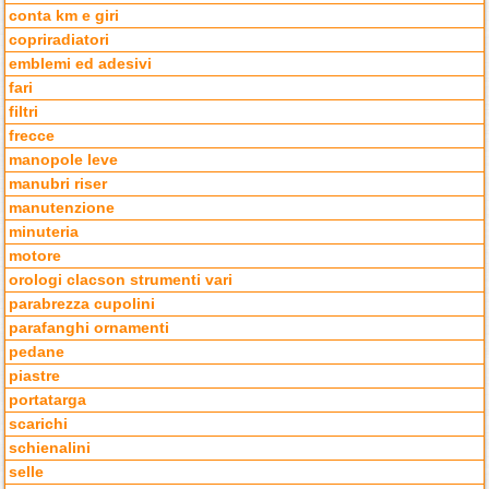
conta km e giri
copriradiatori
emblemi ed adesivi
fari
filtri
frecce
manopole leve
manubri riser
manutenzione
minuteria
motore
orologi clacson strumenti vari
parabrezza cupolini
parafanghi ornamenti
pedane
piastre
portatarga
scarichi
schienalini
selle