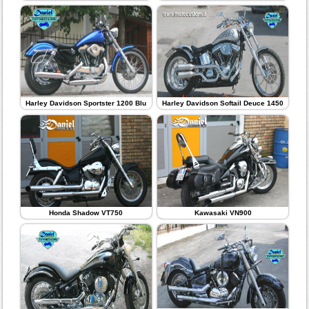
Harley Davidson Sportster 1200 Blu
Harley Davidson Softail Deuce 1450
Honda Shadow VT750
Kawasaki VN900