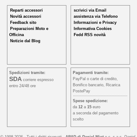
Reparti accessori
scrivici via Email
Novità accessori
assistenza via Telefono
Feedback sito
Informazioni e Privacy
Preparazioni Moto e
Informativa Cookies
Officina
Fedd RSS novità
Notizie dal Blog
Spedizioni tramite:
Pagamenti tramite:
SDA
PayPal o carte di credito,
corriere espresso
Bonifico bancario, Ricarica
entro 24/48 ore
PostePay
Spese spedizione:
da
12
a
15
euro
a seconda del pagamento
scelto
© 1998-2026 - Tutti i diritti riservati -
APAD di Daniel Miot
e c. s.a.s.
Daniel