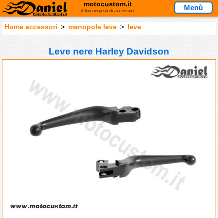
motocustom.it
Menù
il tuo negozio di accessori
Home accessori
>
manopole leve
>
leve
Leve nere Harley Davidson