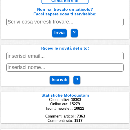
Cerca nel sito
Non hai trovato un articolo?
Facci sapere cosa ti servirebbe:
Invia
?
Ricevi le novità del sito:
Iscriviti
?
Statistiche Motocustom
Clienti attivi:
18303
Online ora:
15279
Iscritti newslet.:
10822
Commenti articoli:
7363
Commenti sito:
1917