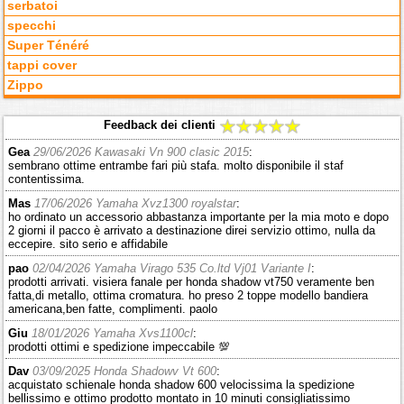
serbatoi
specchi
Super Ténéré
tappi cover
Zippo
Feedback dei clienti
Gea
29/06/2026 Kawasaki Vn 900 clasic 2015
:
sembrano ottime entrambe fari più stafa. molto disponibile il staf
contentissima.
Mas
17/06/2026 Yamaha Xvz1300 royalstar
:
ho ordinato un accessorio abbastanza importante per la mia moto e dopo
2 giorni il pacco è arrivato a destinazione direi servizio ottimo, nulla da
eccepire. sito serio e affidabile
pao
02/04/2026 Yamaha Virago 535 Co.ltd Vj01 Variante I
:
prodotti arrivati. visiera fanale per honda shadow vt750 veramente ben
fatta,di metallo, ottima cromatura. ho preso 2 toppe modello bandiera
americana,ben fatte, complimenti. paolo
Giu
18/01/2026 Yamaha Xvs1100cl
:
prodotti ottimi e spedizione impeccabile 💯
Dav
03/09/2025 Honda Shadowv Vt 600
:
acquistato schienale honda shadow 600 velocissima la spedizione
bellissimo e ottimo prodotto montato in 10 minuti consigliatissimo