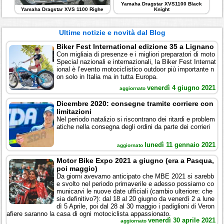
Yamaha Dragstar XVS1100 Black
Yamaha Dragstar XVS 1100 Righe
Knight
Ultime notizie e novità dal Blog
Biker Fest International edizione 35 a Lignano
Con migliaia di presenze e i migliori preparatori di moto
Special nazionali e internazionali, la Biker Fest Internat
ional è l’evento motociclistico outdoor più importante n
on solo in Italia ma in tutta Europa.
venerdì 4 giugno 2021
aggiornato
Dicembre 2020: consegne tramite corriere con
limitazioni
Nel periodo natalizio si riscontrano dei ritardi e problem
atiche nella consegna degli ordini da parte dei corrieri
lunedì 11 gennaio 2021
aggiornato
Motor Bike Expo 2021 a giugno (era a Pasqua,
poi maggio)
Da giorni avevamo anticipato che MBE 2021 si sarebb
e svolto nel periodo primaverile e adesso possiamo co
municarvi le nuove date ufficiali (cambio ulteriore: che
sia definitivo?): dal 18 al 20 giugno da venerdì 2 a lune
dì 5 Aprile, poi dal 28 al 30 maggio i padiglioni di Veron
afiere saranno la casa di ogni motociclista appassionato.
venerdì 30 aprile 2021
aggiornato