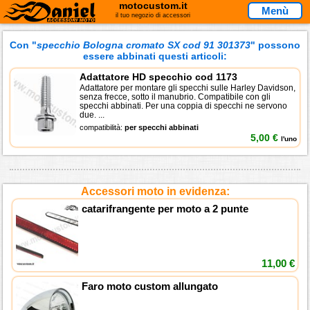
motocustom.it
Menù
il tuo negozio di accessori
Con "
specchio Bologna cromato SX cod 91 301373
" possono
essere abbinati questi articoli:
Adattatore HD specchio cod 1173
Adattatore per montare gli specchi sulle Harley Davidson,
senza frecce, sotto il manubrio. Compatibile con gli
specchi abbinati. Per una coppia di specchi ne servono
due. ...
compatibilità:
per specchi abbinati
5,00 €
l'uno
Accessori moto in evidenza:
catarifrangente per moto a 2 punte
11,00 €
Faro moto custom allungato