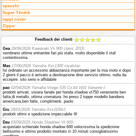
specchi
Super Ténéré
tappi cover
Zippo
Feedback dei clienti
Gea
29/06/2026 Kawasaki Vn 900 clasic 2015
:
sembrano ottime entrambe fari più stafa. molto disponibile il staf
contentissima.
Mas
17/06/2026 Yamaha Xvz1300 royalstar
:
ho ordinato un accessorio abbastanza importante per la mia moto e dopo
2 giorni il pacco è arrivato a destinazione direi servizio ottimo, nulla da
eccepire. sito serio e affidabile
pao
02/04/2026 Yamaha Virago 535 Co.ltd Vj01 Variante I
:
prodotti arrivati. visiera fanale per honda shadow vt750 veramente ben
fatta,di metallo, ottima cromatura. ho preso 2 toppe modello bandiera
americana,ben fatte, complimenti. paolo
Giu
18/01/2026 Yamaha Xvs1100cl
:
prodotti ottimi e spedizione impeccabile 💯
Dav
03/09/2025 Honda Shadowv Vt 600
:
acquistato schienale honda shadow 600 velocissima la spedizione
bellissimo e ottimo prodotto montato in 10 minuti consigliatissimo
venditore