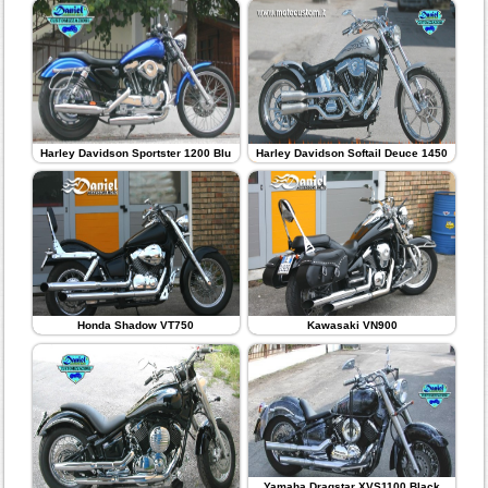
Harley Davidson Sportster 1200 Blu
Harley Davidson Softail Deuce 1450
Honda Shadow VT750
Kawasaki VN900
Yamaha Dragstar XVS1100 Black