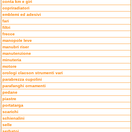
conta km e giri
copriradiatori
emblemi ed adesivi
fari
filtri
frecce
manopole leve
manubri riser
manutenzione
minuteria
motore
orologi clacson strumenti vari
parabrezza cupolini
parafanghi ornamenti
pedane
piastre
portatarga
scarichi
schienalini
selle
serbatoi