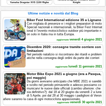
Yamaha Dragstar XVS 1100 Righe
Knight
Ultime notizie e novità dal Blog
Biker Fest International edizione 35 a Lignano
Con migliaia di presenze e i migliori preparatori di moto
Special nazionali e internazionali, la Biker Fest Internat
ional è l’evento motociclistico outdoor più importante n
on solo in Italia ma in tutta Europa.
venerdì 4 giugno 2021
aggiornato
Dicembre 2020: consegne tramite corriere con
limitazioni
Nel periodo natalizio si riscontrano dei ritardi e problem
atiche nella consegna degli ordini da parte dei corrieri
lunedì 11 gennaio 2021
aggiornato
Motor Bike Expo 2021 a giugno (era a Pasqua,
poi maggio)
Da giorni avevamo anticipato che MBE 2021 si sarebb
e svolto nel periodo primaverile e adesso possiamo co
municarvi le nuove date ufficiali (cambio ulteriore: che
sia definitivo?): dal 18 al 20 giugno da venerdì 2 a lune
dì 5 Aprile, poi dal 28 al 30 maggio i padiglioni di Veron
afiere saranno la casa di ogni motociclista appassionato.
venerdì 30 aprile 2021
aggiornato